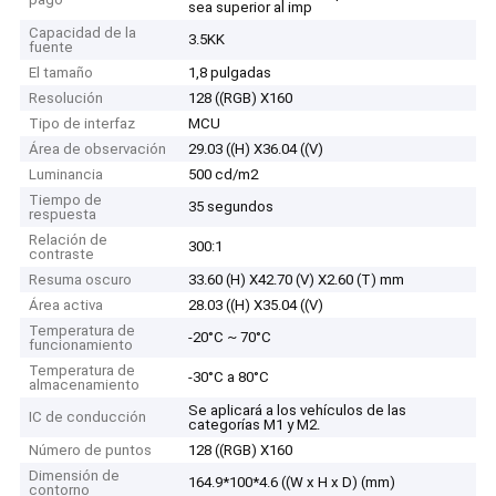
sea superior al imp
Capacidad de la
3.5KK
fuente
El tamaño
1,8 pulgadas
Resolución
128 ((RGB) X160
Tipo de interfaz
MCU
Área de observación
29.03 ((H) X36.04 ((V)
Luminancia
500 cd/m2
Tiempo de
35 segundos
respuesta
Relación de
300:1
contraste
Resuma oscuro
33.60 (H) X42.70 (V) X2.60 (T) mm
Área activa
28.03 ((H) X35.04 ((V)
Temperatura de
-20°C ~ 70°C
funcionamiento
Temperatura de
-30°C a 80°C
almacenamiento
Se aplicará a los vehículos de las
IC de conducción
categorías M1 y M2.
Número de puntos
128 ((RGB) X160
Dimensión de
164.9*100*4.6 ((W x H x D) (mm)
contorno