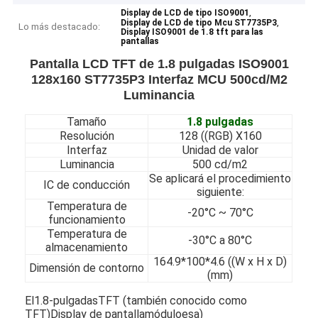
,
Display de LCD de tipo ISO9001
,
Display de LCD de tipo Mcu ST7735P3
Lo más destacado:
Display ISO9001 de 1.8 tft para las
pantallas
Pantalla LCD TFT de 1.8 pulgadas ISO9001
128x160 ST7735P3 Interfaz MCU 500cd/M2
Luminancia
Tamaño
1.8 pulgadas
Resolución
128 ((RGB) X160
Interfaz
Unidad de valor
Luminancia
500 cd/m2
Se aplicará el procedimiento
IC de conducción
siguiente:
Temperatura de
-20°C ~ 70°C
funcionamiento
Temperatura de
-30°C a 80°C
almacenamiento
164.9*100*4.6 ((W x H x D)
Dimensión de contorno
(mm)
El
1.8-
pulgadas
TFT (también conocido como
TFT)
Display de pantalla
módulo
es
a)