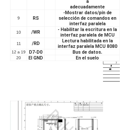
a
exhibición amoled
adecuadamente
-Mostrar datos/pín de
RS
selección de comandos en
9
interfaz paralela
- Habilitar la escritura en la
/WR
10
interfaz paralela de MCU
Lectura habilitada en la
/RD
11
interfaz paralela MCU 8080
D7-D0
Bus de datos.
12 a 19
El GND
En el suelo
20