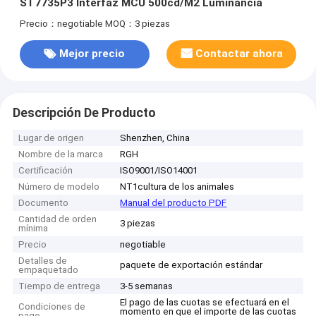
ST7735P3 Interfaz MCU 500cd/M2 Luminancia
Precio：negotiable
MOQ：3 piezas
Mejor precio
Contactar ahora
Descripción De Producto
Lugar de origen
Shenzhen, China
Nombre de la marca
RGH
Certificación
ISO9001/ISO14001
Número de modelo
NT1cultura de los animales
Documento
Manual del producto PDF
Cantidad de orden
3 piezas
mínima
Precio
negotiable
Detalles de
paquete de exportación estándar
empaquetado
Tiempo de entrega
3-5 semanas
El pago de las cuotas se efectuará en el
Condiciones de
momento en que el importe de las cuotas
pago