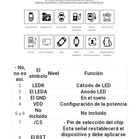
Display LCD cuadrado
Pantalla LCD circular
exhibición de Epaper de la E-tinta
Pantalla táctil LCD TFT con capacidad
Pantalla táctil LCD TFT resistiva
- No,
El
Display con PMoled
no es
Nivel
Función
símbolo
así.
LEDK
Cátodo de LED
1
Display de pantalla LCD TFT
El LEDA
Anodo LED
2
El GND
En el suelo
3
Display LCD TFT de RF
VDD
Configuración de la potencia
4
No
No incluido
5 y 6
Monitor LCD industrial
incluido
/CS
- Pin de selección del chip
7
Display Tft pequeño
Esta señal restablecerá el
dispositivo y debe aplicarse
El RST
8