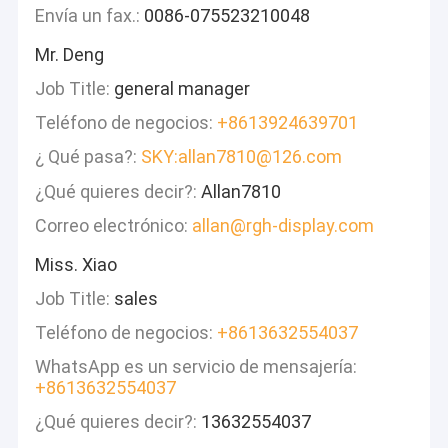
Envía un fax.:
0086-075523210048
Mr. Deng
Job Title:
general manager
Teléfono de negocios:
+8613924639701
¿ Qué pasa?:
SKY:allan7810@126.com
¿Qué quieres decir?:
Allan7810
Correo electrónico:
allan@rgh-display.com
Miss. Xiao
Job Title:
sales
Teléfono de negocios:
+8613632554037
WhatsApp es un servicio de mensajería:
+8613632554037
¿Qué quieres decir?:
13632554037