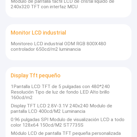
Modulo de pantalla táctil LCD de cristal líquido de
industrias, incluidas las comunicaciones,
Display LCD cuadrado
240x320 TFT con interfaz MCU
el GPS, los equipos comerciales, el
Pantalla LCD circular
transporte de pasajeros y el transporte de
mercancías.Productos digitales,
exhibición de Epaper de la E-tinta
Monitor LCD industrial
instrumentos, electrodomésticos y
Monitoreo LCD industrial ODM RGB 800X480
Pantalla táctil LCD TFT con capacidad
ordenadores portátiles.
controlador 650cd/m2 luminancia
Pantalla táctil LCD TFT resistiva
Nuestra moderna fábrica se extiende por
4.500 metros cuadrados y opera bajo un
Display con PMoled
Display Tft pequeño
estricto sistema de gestión de
Display de pantalla LCD TFT
calidad.refleja nuestro compromiso de
1Pantalla LCD TFT de 5 pulgadas con 480*240
Resolución Tipo de luz de fondo LED Alto brillo
ofrecer productos y servicios de los más
160cd/m2
Display LCD TFT de RF
altos estándaresAdemás, nuestra
Display TFT LCD 2.8V-3.1V 240x240 Modulo de
dedicación a la innovación ha llevado a la
pantalla LCD 400cd/M2 Luminancia
Monitor LCD industrial
0.96 pulgadas SPI Modulo de visualización LCD a todo
adquisición de múltiples patentes de
color 128x64 150cd/M2 ST7735S
Display Tft pequeño
invención y patentes prácticas,
Módulo LCD de pantalla TFT pequeña personalizada