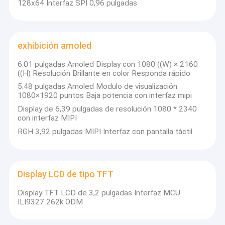
consolidando aún más nuestra posición en
128x64 Interfaz SPI 0,96 pulgadas
exhibición amoled
la industria.
exhibición amoled
6.01 pulgadas Amoled Display con 1080 ((W) × 2160
CULTURA de la empresa
((H) Resolución Brillante en color Responda rápido
5.48 pulgadas Amoled Modulo de visualización
La satisfacción del cliente y la excelencia
1080×1920 puntos Baja potencia con interfaz mipi
del servicio son claves para nuestra
Display de 6,39 pulgadas de resolución 1080 * 2340
misión.
con interfaz MIPI
integridad y profesionalismo son valores
RGH 3,92 pulgadas MIPI Interfaz con pantalla táctil
fundamentales que impulsan nuestra
búsqueda de crecimiento y excelencia.
Display LCD de tipo TFT
Display TFT LCD de 3,2 pulgadas Interfaz MCU
ILI9327 262k ODM
EQUIPO Y STRATÉGICO: Iniciativas de