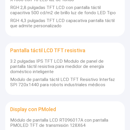
RGH 2,8 pulgadas TFT LCD con pantalla táctil
capacitiva 500 cd/m2 de brillo luz de fondo LED Tipo
RGH 4,3 pulgadas TFT LCD capacativa pantalla táctil
que admite personalizado
Pantalla táctil LCD TFT resistiva
3.2 pulgadas IPS TFT LCD Modulo de panel de
pantalla táctil resistiva para medidor de energía
doméstico inteligente
Modulo de pantalla táctil LCD TFT Resistivo Interfaz
SPI 720x1440 para robots industriales médicos
Inicio
INTRODUCCIÓN de la empresa
Display con PMoled
Productos
Establecida en 2011, Rongguanghui
Módulo de pantalla LCD RT096017A con pantalla
Vídeos
PMOLED TFT de transmisión 128X64
Optoelectronics Science and Technology