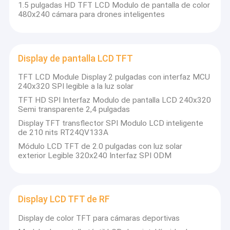
1.5 pulgadas HD TFT LCD Modulo de pantalla de color
Co., Ltd. es una empresa líder de alta
Sobre nosotros
480x240 cámara para drones inteligentes
tecnología especializada en I + D,
Visita a la fábrica
producción, ventas,Servicios técnicos de
módulos de visualización de cristal líquido
Control de calidad
Display de pantalla LCD TFT
(LCM) y pantallas táctiles de tamaño
TFT LCD Module Display 2 pulgadas con interfaz MCU
Contacta con nosotros
pequeño y mediano.
240x320 SPI legible a la luz solar
TFT HD SPI Interfaz Modulo de pantalla LCD 240x320
Noticias
Semi transparente 2,4 pulgadas
Estamos dedicados a avanzar en el
Display TFT transflector SPI Modulo LCD inteligente
Casos de trabajo
de 210 nits RT24QV133A
campo de la LCM y la tecnología de
Solicitar una cita
Módulo LCD TFT de 2.0 pulgadas con luz solar
visualización táctil, ofreciendo una gama
exterior Legible 320x240 Interfaz SPI ODM
de productos diferenciados como pantallas
solares semitransparentes, pantallas de
Display LCD de tipo TFT
visión completa IPS,con una longitud de
Display LCD TFT de RF
más de 20 mm,Las soluciones de
Exhibición del IPS TFT LCD
Display de color TFT para cámaras deportivas
vanguardia se aplican en diversas