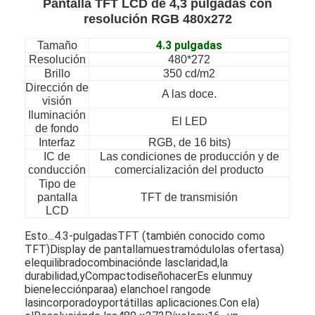
Pantalla TFT LCD de 4,3 pulgadas con
resolución RGB 480x272
4.3 pulgadas
Tamaño
Resolución
480*272
Brillo
350 cd/m2
Dirección de
A las doce.
visión
Iluminación
El LED
de fondo
Interfaz
RGB, de 16 bits)
IC de
Las condiciones de producción y de
conducción
comercialización del producto
Tipo de
pantalla
TFT de transmisión
LCD
Esto...
4.3-
pulgadas
TFT (también conocido como
TFT)
Display de pantalla
muestra
módulo
las ofertas
a)
el
equilibrado
combinación
de las
claridad,
la
durabilidad,
y
Compacto
diseño
hacer
Es el
un
muy
bien
elección
para
a) el
ancho
el rango
de
las
incorporado
y
portátil
las aplicaciones.
Con el
a)