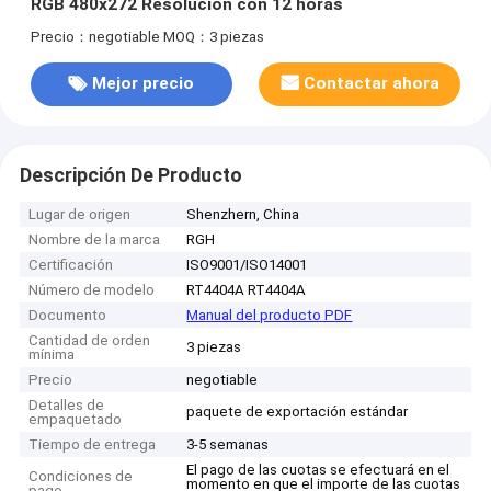
RGB 480x272 Resolución con 12 horas
Precio：negotiable
MOQ：3 piezas
Mejor precio
Contactar ahora
Descripción De Producto
Lugar de origen
Shenzhern, China
Nombre de la marca
RGH
Certificación
ISO9001/ISO14001
Número de modelo
RT4404A RT4404A
Documento
Manual del producto PDF
Cantidad de orden
3 piezas
mínima
Precio
negotiable
Detalles de
paquete de exportación estándar
empaquetado
Tiempo de entrega
3-5 semanas
El pago de las cuotas se efectuará en el
Condiciones de
momento en que el importe de las cuotas
pago