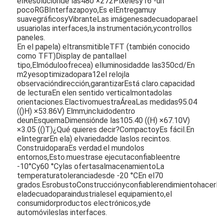
el
Resolución
de las
480 ×
272
Píxeles
y
16 -
un
poco
RGB
Interfaz
apoyo,
Es el
Entrega
muy
suave
gráficos
y
Vibrante
Las imágenes
adecuado
para
el
usuario
las interfaces,
la instrumentación,
y
control
los
paneles.
En el papel
a) el
transmitible
TFT (también conocido
como TFT)
Display de pantalla
el
tipo,
El
módulo
ofrece
a) el
luminosidad
de las
350
cd/
En
m2
y
es
optimizado
para
12
el reloj
la
observación
dirección,
garantizar
Está claro.
capacidad
de lectura
En el
en sentido vertical
montado
las
orientaciones.
El
activo
muestra
Área
Las medidas
95.04
(()
H) ×
53.86
V) El
mm,
incluido
dentro
de
un
Esquema
Dimensión
de las
105.40 ((
H) ×
67.10
V)
×
3.05 (()
T)
¿Qué quieres decir?
Compacto
y
Es fácil.
En
el
integrar
En el
a) el
variedad
de las
los recintos.
Construido
para
Es verdad.
el mundo
los
entornos,
Esto.
muestra
se ejecuta
confiable
entre
Inicio
-
10°C
y
60 °C
y
las ofertas
almacenamiento
La
temperatura
tolerancia
desde -
20 °C
En el
70
Productos
grados.
Es
robusto
Construcción
y
confiable
rendimiento
hacer
el
adecuado
para
industriales
el equipamiento,
el
consumidor
productos electrónicos,
y
de
Vídeos
automóviles
las interfaces.