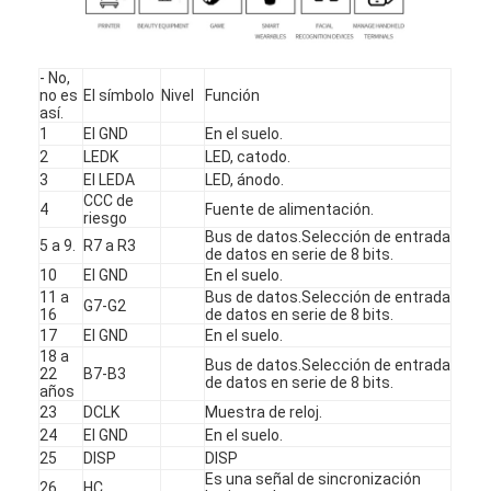
Display LCD cuadrado
Pantalla LCD circular
- No,
no es
El símbolo
Nivel
Función
exhibición de Epaper de la E-tinta
así.
1
El GND
En el suelo.
2
LEDK
LED, catodo.
Pantalla táctil LCD TFT con capacidad
3
El LEDA
LED, ánodo.
CCC de
Pantalla táctil LCD TFT resistiva
4
Fuente de alimentación.
riesgo
Bus de datos.Selección de entrada
5 a 9.
R7 a R3
de datos en serie de 8 bits.
Display con PMoled
10
El GND
En el suelo.
11 a
Bus de datos.Selección de entrada
Display de pantalla LCD TFT
G7-G2
16
de datos en serie de 8 bits.
17
El GND
En el suelo.
Display LCD TFT de RF
18 a
Bus de datos.Selección de entrada
22
B7-B3
de datos en serie de 8 bits.
años
Monitor LCD industrial
23
DCLK
Muestra de reloj.
24
El GND
En el suelo.
Display Tft pequeño
25
DISP
DISP
Es una señal de sincronización
26
HC