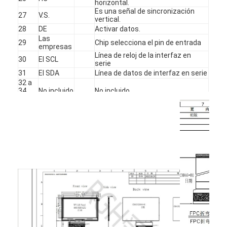
horizontal.
exhibición amoled
Es una señal de sincronización
27
V.S.
vertical.
28
DE
Activar datos.
Las
29
Chip selecciona el pin de entrada
empresas
Línea de reloj de la interfaz en
30
El SCL
serie
31
El SDA
Línea de datos de interfaz en serie
32 a
34
No incluido
No incluido
años
35
Reinicio
Pin de reinicio del sistema
Se trata
de una
Se trata de una serie de medidas
36
serie de
de control.
medidas
de control.
37
YD ((NC)
YD ((NC)
38
XL (NC)
XL (NC)
39
YU(NC)
YU(NC)
40
El GND
En el suelo.