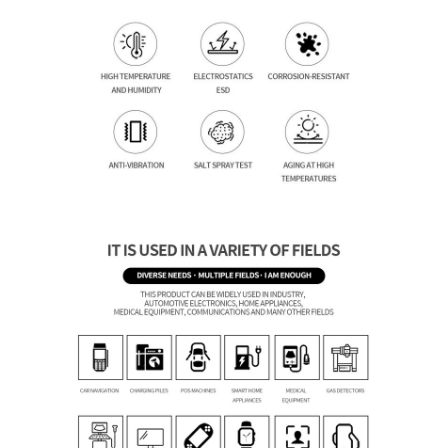
Sobre nosotros
Visita a la fábrica
Control de calidad
Contacta con nosotros
Noticias
Casos de trabajo
Solicitar una cita
Display LCD de tipo TFT
Exhibición del IPS TFT LCD