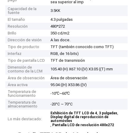
sea superior al imp
Capacidad de la
3.5KK
fuente
El tamaño
4.3 pulgadas
Resolución
480*272
Brillo
350 cd/m2
Dirección de visión
A las doce.
Tipo de producto
TFT (también conocido como TFT)
Interfaz
RGB, de 16 bits)
Tipo de pantalla LCD
TFT de transmisión
Dimensión de
105.40 (H) X67.10 ((V) X3.05 ((T) mm
contorno de la LCM
Área de observación
Área de observación
Área activa
95.04 ((H) X53.86 ((V)
Temperatura de
-10℃~60℃
funcionamiento
Temperatura de
-20°C ~ 70°C
almacenamiento
,
,
Exhibición de TFT LCD de 4
3 pulgadas
Display digital de reproducción de
Lo más destacado:
automóviles
,
Pantalla LCD de resolución 480x272