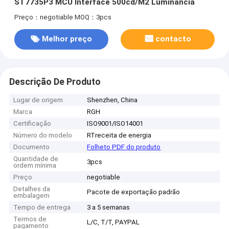
ST7735P3 MCU Interface 500cd/M2 Luminância
Preço：negotiable
MOQ：3pcs
Melhor preço
contacto
Descrição De Produto
Lugar de origem
Shenzhen, China
Marca
RGH
Certificação
ISO9001/ISO14001
Número do modelo
RTreceita de energia
Documento
Folheto PDF do produto
Quantidade de
3pcs
ordem mínima
Preço
negotiable
Detalhes da
Pacote de exportação padrão
embalagem
Tempo de entrega
3 a 5 semanas
Termos de
L/C, T/T, PAYPAL
pagamento