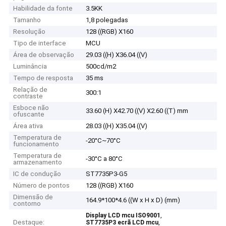
Habilidade da fonte
3.5KK
Tamanho
1,8 polegadas
Resolução
128 ((RGB) X160
Tipo de interface
MCU
Área de observação
29.03 ((H) X36.04 ((V)
Luminância
500cd/m2
Tempo de resposta
35 ms
Relação de
300:1
contraste
Esboce não
33.60 (H) X42.70 ((V) X2.60 ((T) mm
ofuscante
Área ativa
28.03 ((H) X35.04 ((V)
Temperatura de
-20°C~70°C
funcionamento
Temperatura de
-30°C a 80°C
armazenamento
IC de condução
ST7735P3-G5
Número de pontos
128 ((RGB) X160
Dimensão de
164.9*100*4.6 ((W x H x D) (mm)
contorno
,
Display LCD mcu ISO9001
Destaque:
,
ST7735P3 ecrã LCD mcu