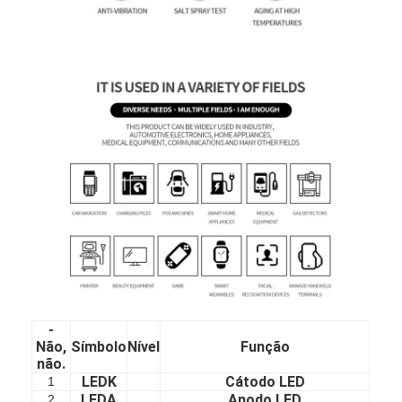
Sobre nós
Visita à Fábrica
Controle de qualidade
Contacte-nos
Notícias
Casos
Solicite um orçamento
-
Exibição LCD TFT
Não,
Símbolo
Nível
Função
não.
IPS da exposição de TFT LCD
LEDK
Cátodo LED
1
LEDA
Anodo LED
2