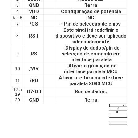
Display LCD quadrado
GND
Terra
3
VDD
Configuração de potência
4
Exibição LCD circular
NC
NC
5 e 6
/CS
- Pin de selecção de chips
7
Este sinal irá redefinir o
exposição de Epaper da E-tinta
RST
dispositivo e deve ser aplicado
8
adequadamente
TFT LCD capacitivo touchscreen
- Display de dados/pin de
RS
selecção de comando em
9
TFT LCD Resistivo touchscreen
interface paralela
- Ativar a gravação na
/WR
10
interface paralela MCU
Exibição PMoled
Ativar a leitura na interface
/RD
11
paralela 8080 MCU
Exibição LCD TFT
12 a
D7-D0
Bus de dados.
19
Exibição LCD TFT RF
GND
Terra
20
Monitor industrial do LCD
Display Tft pequeno