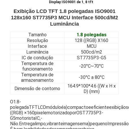
,
Display ISO9001 de 1
8 tft
Exibição LCD TFT 1.8 polegadas ISO9001
128x160 ST7735P3 MCU Interface 500cd/M2
Luminância
Tamanho
1.8 polegadas
Resolução
128 ((RGB) X160
Interface
MCU
Luminância
500cd/m2
IC de condução
ST7735P3-G5
Temperatura de
-20°C~70°C
funcionamento
Temperatura de
-30°C a 80°C
armazenamento
164.9*100*4.6 ((W x H x
Dimensão de contorno
D) (mm)
O
1.8-
polegada
TFT
LCD
módulo
é
a)
compacto
e
eficiente
exibição
s
((
RGB) ×
160
pixel
e
motorizado
por
O
ST7735P3-
G5
motorista
IC,
-
Não.
Entrega
limpo,
vibrante
imagens
em
a)
pequeno
Impressão