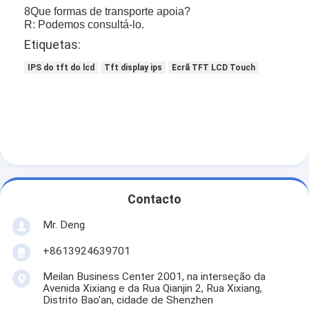
8Que formas de transporte apoia?
R: Podemos consultá-lo.
Etiquetas:
IPS do tft do lcd
Tft display ips
Ecrã TFT LCD Touch
Contacto
Mr. Deng
+8613924639701
Meilan Business Center 2001, na interseção da
Avenida Xixiang e da Rua Qianjin 2, Rua Xixiang,
Distrito Bao'an, cidade de Shenzhen