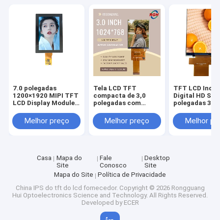
7.0 polegadas
Tela LCD TFT
TFT LCD Indus
1200×1920 MIPI TFT
compacta de 3,0
Digital HD Scr
LCD Display Module
polegadas com
polegadas 32
com revestimento
exibição de alta
Tempo de resp
duro
resolução
personalizado
Melhor preço
Melhor preço
Melhor pr
Casa
Mapa do
Fale
Desktop
Site
Conosco
Site
Mapa do Site
Política de Privacidade
China IPS do tft do lcd fornecedor.
Copyright © 2026 Rongguang
Hui Optoelectronics Science and Technology. All Rights Reserved.
Developed by
ECER