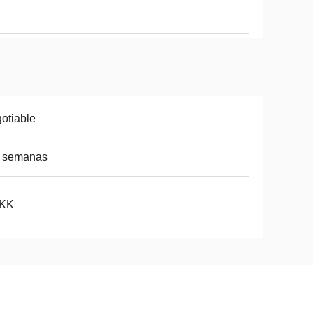
otiable
5 semanas
5KK