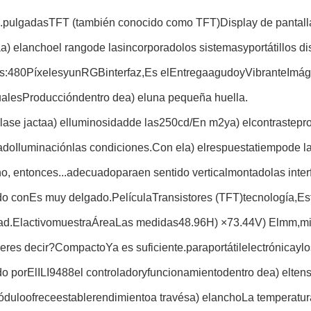
.
pulgadas
TFT (también conocido como TFT)
Display de pantall
a
a) el
ancho
el rango
de las
incorporado
los sistemas
y
portátil
los di
s:
480
Píxeles
y
un
RGB
interfaz,
Es el
Entrega
agudo
y
Vibrante
Imág
uales
Producción
dentro de
a) el
una pequeña huella.
la
se jacta
a) el
luminosidad
de las
250
cd/
En m2
y
a) el
contraste
pr
ado
Iluminación
las condiciones.
Con el
a) el
respuesta
tiempo
de l
o, entonces...
adecuado
para
en sentido vertical
montado
las inte
do con
Es muy delgado.
Película
Transistores (
TFT)
tecnología,
Es
ad.
El
activo
muestra
Área
Las medidas
48.96
H) ×
73.44
V) El
mm,
mi
eres decir?
Compacto
Ya es suficiente.
para
portátil
electrónica
y
lo
o por
El
ILI9488
el controlador
y
funcionamiento
dentro de
a) el
ten
ódulo
ofrece
estable
rendimiento
a través
a) el
ancho
La temperatur