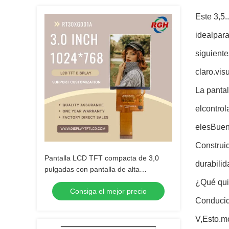
Este 3,5..
ideal
par
siguiente
claro.
vis
La pantal
el
control
el
es
Buen
Construi
Pantalla LCD TFT compacta de 3,0
durabilid
pulgadas con pantalla de alta
resolución
¿Qué qui
Consiga el mejor precio
Conducid
V,
Esto.
m