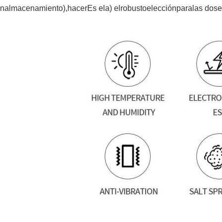
un
almacenamiento),
hacer
Es el
a) el
robusto
elección
para
las dos
e