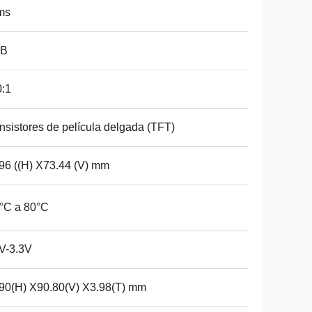
ms
B
:1
nsistores de película delgada (TFT)
96 ((H) X73.44 (V) mm
°C a 80°C
V-3.3V
90(H) X90.80(V) X3.98(T) mm