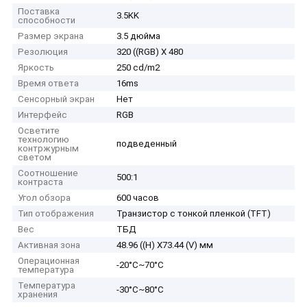
Поставка
3.5KK
способности
Размер экрана
3.5 дюйма
Резолюция
320 ((RGB) X 480
Яркость
250 cd/m2
Время ответа
16ms
Сенсорный экран
Нет
Интерфейс
RGB
Осветите
технологию
подведенный
контржурным
светом
Соотношение
500:1
контраста
Угол обзора
600 часов
Тип отображения
Транзистор с тонкой пленкой (TFT)
Вес
ТБД
Активная зона
48.96 ((H) X73.44 (V) мм
Операционная
-20°C~70°C
температура
Температура
-30°C~80°C
хранения