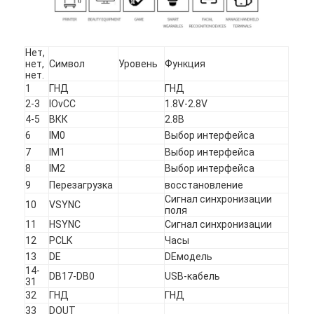
квадратный ЖК-дисплей
Кругообразный ЖК-дисплей
Нет,
нет,
Символ
Уровень
Функция
дисплей Epaper E-чернил
нет.
1
ГНД
ГНД
TFT LCD емкостный сенсорный экран
2-3
IOvCC
1.8V-2.8V
4-5
ВКК
2.8В
Резистивный сенсорный экран TFT LCD
6
IM0
Выбор интерфейса
7
IM1
Выбор интерфейса
Дисплей PMoled
8
IM2
Выбор интерфейса
9
Перезагрузка
восстановление
TF TFT ЖК-дисплей
Сигнал синхронизации
10
VSYNC
поля
11
HSYNC
Сигнал синхронизации
Радиочастотный TFT LCD дисплей
12
PCLK
Часы
Промышленный монитор LCD
13
DE
DEмодель
14-
DB17-DB0
USB-кабель
31
Малый Tft дисплей
32
ГНД
ГНД
33
DOUT