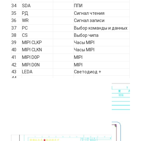
amoled дисплей
34
SDA
ППИ
35
РД
Сигнал чтения
36
WR
Сигнал записи
37
РС
Выбор команды и данных
38
CS
Выбор чипа
39
MIPI CLKP
Часы MIPI
40
MIPI CLKN
Часы MIPI
41
MIPI D0P
MIPI
42
MIPI D0N
MIPI
43
LEDA
Светодиод +
44-
LEDK1-LEDK6
Светодиодные...
49
50
ГНД
ГНД