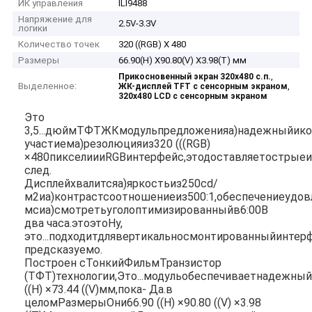
ИК управления
ILI9488
Напряжение для
2.5V-3.3V
логики
Количество точек
320 ((RGB) X 480
Размеры
66.90(H) X90.80(V) X3.98(T) мм
,
Прикосновенный экран 320x480 с.п.
Выделенное:
,
ЖК-дисплей TFT с сенсорным экраном
320x480 LCD с сенсорным экраном
Это
3,5...
дюйм
ТФТ
ЖК
модуль
предложения
а)
надежный
и
к
участием
а)
резолюция
из
320 (((
RGB)
×
480
пиксели
и
и
RGB
интерфейс,
это
доставляет
острые
след.
Дисплей
хвалится
а)
яркость
из
250
cd/
м2
и
а)
контраст
соотношение
из
500:
1,
обеспечение
удов
мс
и
а)
смотреть
угол
оптимизированный
в
6:
00
В
два часа.
это
это
Ну,
это...
подходит
для
вертикально
смонтированный
интер
предсказуемо.
Построен с
Тонкий
Фильм
Транзистор
(
ТФТ)
технологии,
Это...
модуль
обеспечивает
надежны
((
H) ×
73.44 ((
V)
мм,
пока
- Да.
в
целом
Размеры
Они
66.90 ((
H) ×
90.80 ((
V) ×
3.98