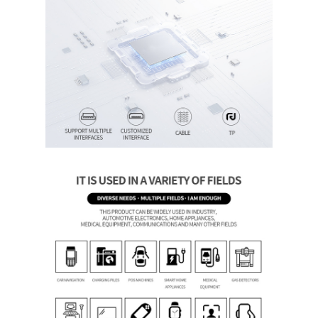
О нас
Экскурсия по заводу
Контроль качества
Свяжитесь с нами
Новости
Случаи
Запросите цитату
Дисплей TFT LCD
IPS дисплея TFT LCD