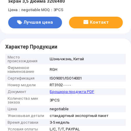
экран 3,5 дюйма 320x480
Цена：negotiable
MOQ：3PCS
Лучшая цена
Контакт
Характер Продукции
Место
Шэньчжэнь, Китай
происхождения
Фирменное
RGH
наименование
Сертификация
ISO9001/ISO14001
Номер модели
RT3102 - - - -
Документ
Брошюра продукта PDF
Количество мин
3PCS
заказа
Цена
negotiable
Упаковывая детали
стандартный экспортный пакет
Время доставки
3-5 недель
Условия оплаты
L/C, T/T, PAYPAL