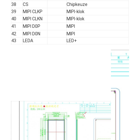
amoled vertoning
38
CS
Chipkeuze
39
MIPI CLKP
MIPI-klok
40
MIPI CLKN
MIPI-klok
41
MIPI D0P
MIPI
42
MIPI D0N
MIPI
43
LEDA
LED+
44-
LEDK1-
LED's
49
LEDK6
50
GND
GND