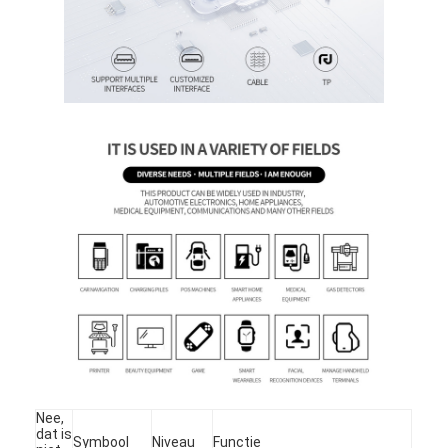
Over ons
Fabriekstocht
Kwaliteitscontrole
Neem contact met ons op
Nieuws
Gevallen
Offerte Aanvragen
TFT-LCD-scherm
IPS de Vertoning van TFT LCD
Nee,
dat is
Symbool
Niveau
Functie