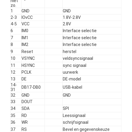
niet
vierkante lcd-display
zo.
1
GND
GND
Circulair LCD-scherm
2-3
IOvCC
1.8V-2.8V
4-5
VCC
2.8V
E-inkt Epaper-Vertoning
6
IM0
Interface selectie
7
IM1
Interface selectie
TFT-LCD-capacitatief touchscreen
8
IM2
Interface selectie
9
Reset
herstel
TFT-LCD-resistief touchscreen
10
VSYNC
veldsyncsignaal
11
HSYNC
sync signaal
PMoled display
12
PCLK
uurwerk
13
DE
DE-model
TFT-LCD-scherm
14-
DB17-DB0
USB-kabel
31
RF TFT LCD-scherm
32
GND
GND
33
DOUT
Industriële LCD Monitor
34
SDA
SPI
35
RD
Leessignaal
Kleine Tft-scherm
36
WR
schrijfsignaal
37
RS
Bevel en gegevenskeuze