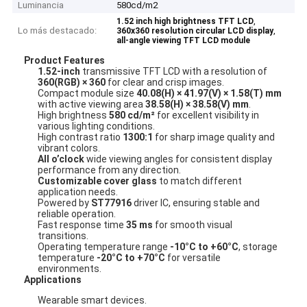
Luminancia
580cd/m2
,
1.52 inch high brightness TFT LCD
Lo más destacado:
,
360x360 resolution circular LCD display
all-angle viewing TFT LCD module
Product Features
1.52-inch
transmissive TFT LCD with a resolution of
360(RGB) × 360
for clear and crisp images.
Compact module size
40.08(H) × 41.97(V) × 1.58(T) mm
with active viewing area
38.58(H) × 38.58(V) mm
.
High brightness
580 cd/m²
for excellent visibility in
various lighting conditions.
High contrast ratio
1300:1
for sharp image quality and
vibrant colors.
All o’clock
wide viewing angles for consistent display
performance from any direction.
Customizable cover glass
to match different
application needs.
Powered by
ST77916
driver IC, ensuring stable and
reliable operation.
Fast response time
35 ms
for smooth visual
transitions.
Operating temperature range
-10°C to +60°C
, storage
temperature
-20°C to +70°C
for versatile
environments.
Applications
Wearable smart devices.