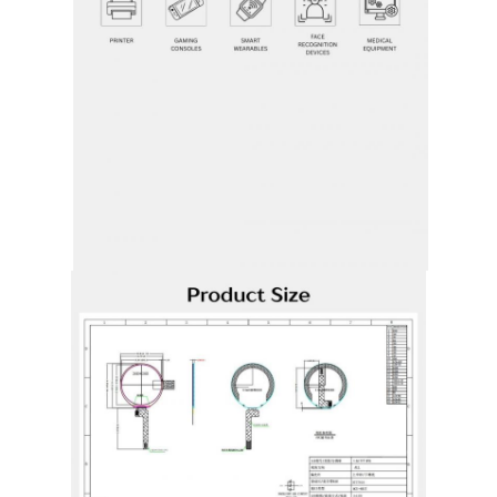
Sobre nosotros
Visita a la fábrica
Control de calidad
Contacta con nosotros
Noticias
Casos de trabajo
Solicitar una cita
Display LCD de tipo TFT
Exhibición del IPS TFT LCD