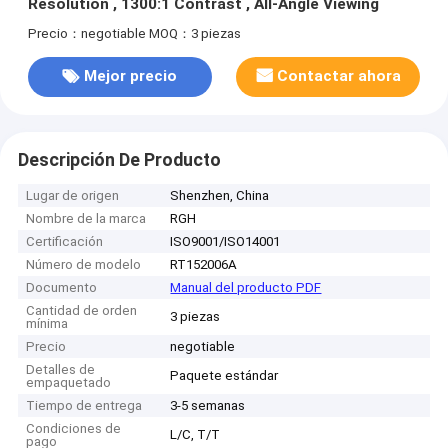
Resolution , 1300:1 Contrast , All-Angle Viewing
Precio：negotiable
MOQ：3 piezas
Mejor precio
Contactar ahora
Descripción De Producto
Lugar de origen
Shenzhen, China
Nombre de la marca
RGH
Certificación
ISO9001/ISO14001
Número de modelo
RT152006A
Documento
Manual del producto PDF
Cantidad de orden
3 piezas
mínima
Precio
negotiable
Detalles de
Paquete estándar
empaquetado
Tiempo de entrega
3-5 semanas
Condiciones de
L/C, T/T
pago