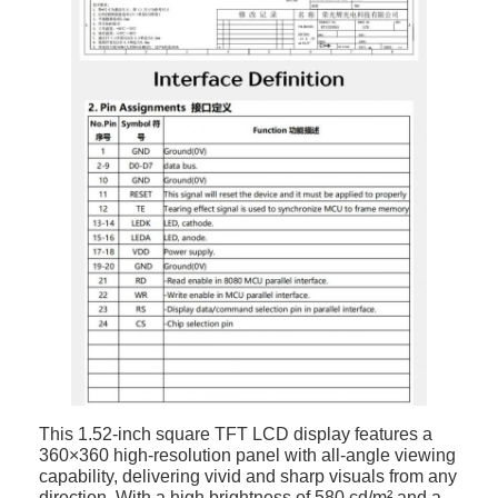
Display LCD cuadrado
Pantalla LCD circular
exhibición de Epaper de la E-tinta
Pantalla táctil LCD TFT con capacidad
Pantalla táctil LCD TFT resistiva
Display con PMoled
Display de pantalla LCD TFT
Display LCD TFT de RF
Monitor LCD industrial
This 1.52-inch square TFT LCD display features a
360×360 high-resolution panel with all-angle viewing
Display Tft pequeño
capability, delivering vivid and sharp visuals from any
direction. With a high brightness of 580 cd/m² and a