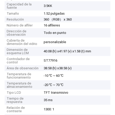
Capacidad de la
3.5KK
fuente
Tamaño
1.52 pulgadas
Resolución
360 （RGB） x 360
Número de alfiler
16 alfileres
Dirección de
Todo en punto
observación
Cubierta de
personalizable
dimensión del vidrio
Dimensión de
40.08 (h) x41.97 (v) x1.58 (t) mm
esquema LCM
Controlador de
ST77916
control
Área de observación
38.58 (h) x38.58 (v)
Temperatura de
-10 ℃ ~ 60 ℃
funcionamiento
Temperatura de
-20 ℃ ~ 70 ℃
almacenamiento
Tipo LCD
TFT transmisivo
Tiempo de
35 ms
respuesta
Relación de
1300: 1
contraste