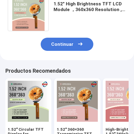
1.52" High Brightness TFT LCD
Module ，360x360 Resolution ,
1300:1 Contrast , All-Angle
Viewing
Continuar
Productos Recomendados
1.52" Circular TFT
1.52" 360×360
High-Brightne
Display for
Transmissive TFT
1.52" 360×360