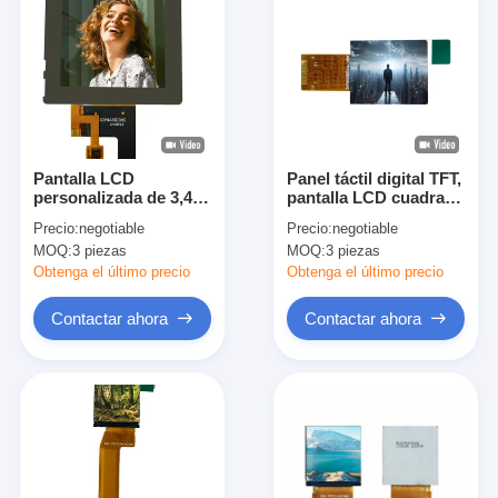
Pantalla LCD
Panel táctil digital TFT,
personalizada de 3,4
pantalla LCD cuadrada
pulgadas MIPI Interfaz
con resolución
Precio:
negotiable
Precio:
negotiable
480x480 20pin Pantalla
128x128
MOQ:
3 piezas
MOQ:
3 piezas
digital industrial
Obtenga el último precio
Obtenga el último precio
Contactar ahora
Contactar ahora
Inicio
Productos
Vídeos