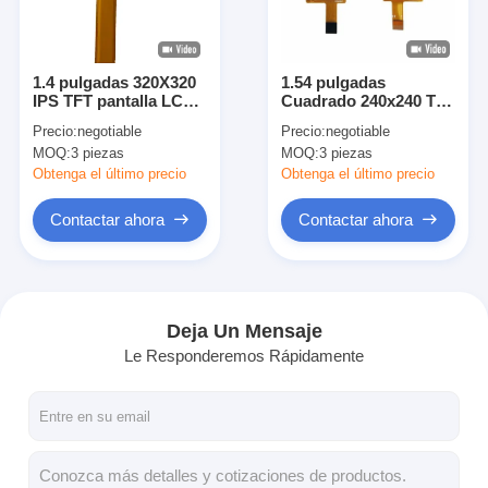
Sobre nosotros
Visita a la fábrica
1.4 pulgadas 320X320
1.54 pulgadas
IPS TFT pantalla LCD
Cuadrado 240x240 TFT
Control de calidad
con 22 pines para
Display Ips Pantalla
Precio:
negotiable
Precio:
negotiable
electrónica de
LCD HD St7789 para
MOQ:
3 piezas
MOQ:
3 piezas
consumo digital
electrodomésticos
Contacta con nosotros
médica
Obtenga el último precio
Obtenga el último precio
Noticias
Contactar ahora
Contactar ahora
Casos de trabajo
Solicitar una cita
Deja Un Mensaje
Le Responderemos Rápidamente
Display LCD de tipo TFT
Exhibición del IPS TFT LCD