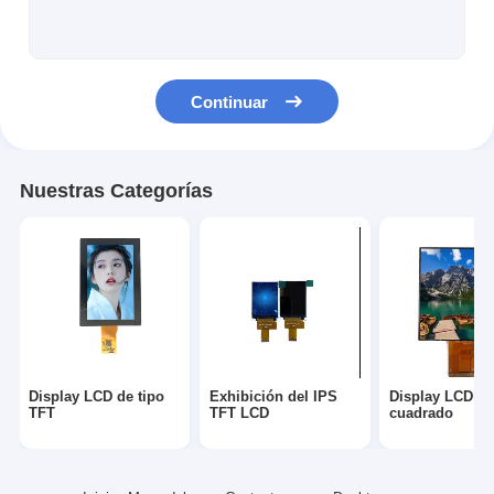
Display LCD cuadrado
Pantalla LCD circular
Continuar
exhibición de Epaper de la E-tinta
Pantalla táctil LCD TFT con capacidad
Nuestras Categorías
Pantalla táctil LCD TFT resistiva
Display con PMoled
Display de pantalla LCD TFT
Display LCD TFT de RF
Display LCD de tipo
Exhibición del IPS
Display LCD
Monitor LCD industrial
TFT
TFT LCD
cuadrado
Display Tft pequeño