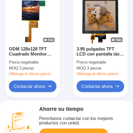
ODM 128x128 TFT
3.95 pulgadas TFT
Cuadrado Monitor
LCD con pantalla táctil
LCD Panel de
capacitiva con 400
Precio:
negotiable
Precio:
negotiable
visualización de 1,3
Cd/M2 de brillo y -30C-
MOQ:
3 piezas
MOQ:
3 piezas
pulgadas 700cd/m2
80C de temperatura de
funcionamiento
Obtenga el último precio
Obtenga el último precio
Contactar ahora
Contactar ahora
Ahorre su tiempo
Permítanos contactar con los mejores
productos con usted.