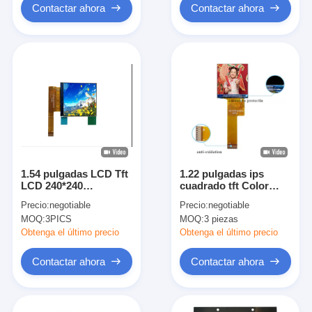
Contactar ahora
Contactar ahora
1.54 pulgadas LCD Tft
1.22 pulgadas ips
LCD 240*240
cuadrado tft Color
Accesorios LCD
pantalla LCD 240 * 240
Precio:
negotiable
Precio:
negotiable
Display de uso
módulo LCD se puede
MOQ:
3PICS
MOQ:
3 piezas
tocar
Obtenga el último precio
Obtenga el último precio
Contactar ahora
Contactar ahora