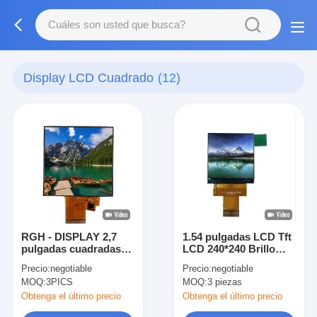
Display LCD Cuadrado
(12)
RGH - DISPLAY 2,7
1.54 pulgadas LCD Tft
pulgadas cuadradas
LCD 240*240 Brillo
TFT LCD táctil pantalla
700cd/M2 Accesorios
Precio:
negotiable
Precio:
negotiable
personalizada con
LCD Display de uso
MOQ:
3PICS
MOQ:
3 piezas
ST7365P3-G5 IC de
conducción
Obtenga el último precio
Obtenga el último precio