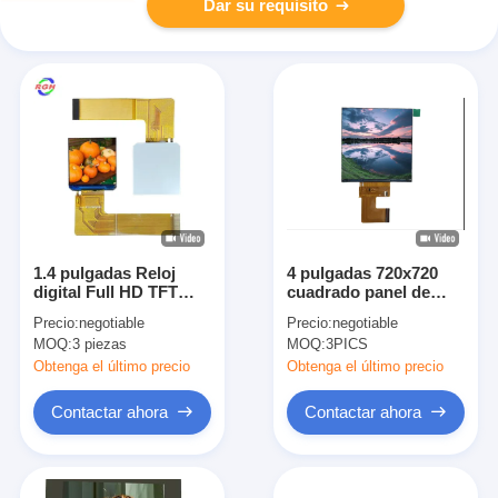
Dar su requisito
1.4 pulgadas Reloj
4 pulgadas 720x720
digital Full HD TFT
cuadrado panel de
pantalla IPS pequeño
pantalla LCD TFT
Precio:
negotiable
Precio:
negotiable
240x240 St7789
módulo MIPI Interfaz
MOQ:
3 piezas
MOQ:
3PICS
ST7703-V1-G5-D
Obtenga el último precio
Obtenga el último precio
Contactar ahora
Contactar ahora