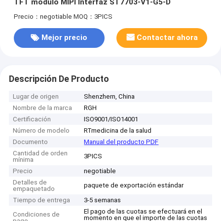
TFT módulo MIPI Interfaz ST7703-V1-G5-D
Precio：negotiable
MOQ：3PICS
Mejor precio
Contactar ahora
Descripción De Producto
Lugar de origen
Shenzhern, China
Nombre de la marca
RGH
Certificación
ISO9001/ISO14001
Número de modelo
RTmedicina de la salud
Documento
Manual del producto PDF
Cantidad de orden
3PICS
mínima
Precio
negotiable
Detalles de
paquete de exportación estándar
empaquetado
Tiempo de entrega
3-5 semanas
El pago de las cuotas se efectuará en el
Condiciones de
momento en que el importe de las cuotas
pago