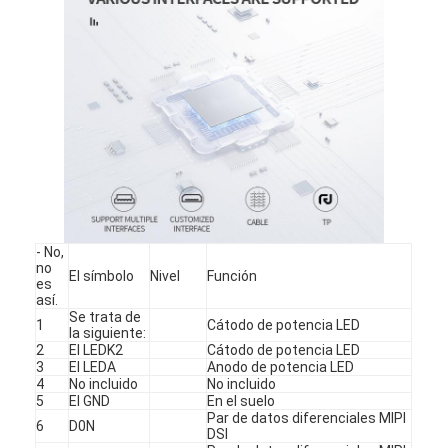
Sobre nosotros
Visita a la fábrica
Control de calidad
Contacta con nosotros
Noticias
Casos de trabajo
- No,
no
El símbolo
Nivel
Función
Solicitar una cita
es
así.
Se trata de
1
Cátodo de potencia LED
la siguiente:
2
El LEDK2
Cátodo de potencia LED
3
El LEDA
Anodo de potencia LED
Display LCD de tipo TFT
4
No incluido
No incluido
5
El GND
En el suelo
Exhibición del IPS TFT LCD
Par de datos diferenciales MIPI
6
D0N
DSI