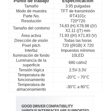
Punto de trabajo
Especificación
Tamaño
3.95 pulgadas
Modo de muestra
TFT de transmisión
Parte No.
RT4101c
Resolución
720*720
74.83 (H) X78.98 ((V)
Tamaño del contorno
X2.11 ((T) mm
Área activa
71.93 ((H) X71.93 (V)
Dirección de visión
Todas las horas
Pixel pitch
720 ((RGB) X 720
Interfaz
Impuestos mínimos
Iluminación de fondo
10LED
Luminancia de la
680 cd/m2
superficie
Tensión lógica
2.5V-3.3V
Temperatura de
-20°C ~ 70°C
funcionamiento
Inicio
Temperatura de
-30°C a 80°C
almacenamiento
Productos
Vídeos