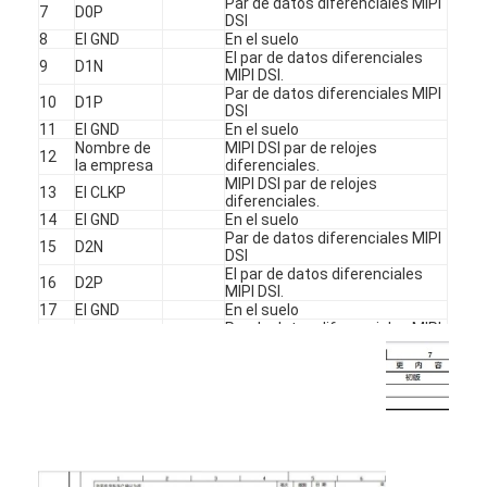
Par de datos diferenciales MIPI
7
D0P
Display LCD cuadrado
DSI
8
El GND
En el suelo
El par de datos diferenciales
Pantalla LCD circular
9
D1N
MIPI DSI.
Par de datos diferenciales MIPI
10
D1P
exhibición de Epaper de la E-tinta
DSI
11
El GND
En el suelo
Nombre de
MIPI DSI par de relojes
12
Pantalla táctil LCD TFT con capacidad
la empresa
diferenciales.
MIPI DSI par de relojes
13
El CLKP
diferenciales.
Pantalla táctil LCD TFT resistiva
14
El GND
En el suelo
Par de datos diferenciales MIPI
15
D2N
Display con PMoled
DSI
El par de datos diferenciales
16
D2P
MIPI DSI.
Display de pantalla LCD TFT
17
El GND
En el suelo
Par de datos diferenciales MIPI
18
D3N
DSI
Display LCD TFT de RF
El par de datos diferenciales
19
D3P
MIPI DSI.
Monitor LCD industrial
20
El GND
En el suelo
Técnica de
El número de identificación de
21
trabajo
la entidad
Display Tft pequeño
22
Reinicio
Resetear.PIN
Fuente de alimentación para la
23
CICV