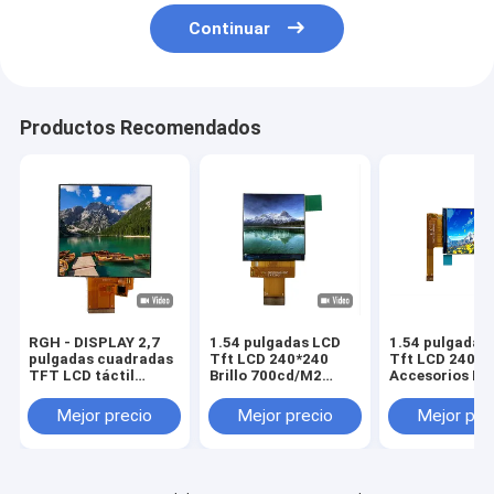
Continuar
Productos Recomendados
RGH - DISPLAY 2,7
1.54 pulgadas LCD
1.54 pulgadas
pulgadas cuadradas
Tft LCD 240*240
Tft LCD 240*2
TFT LCD táctil
Brillo 700cd/M2
Accesorios LC
pantalla
Accesorios LCD
Display de uso
personalizada con
Display de uso
Mejor precio
Mejor precio
Mejor pre
ST7365P3-G5 IC de
conducción