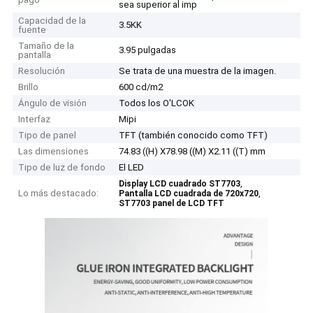
sea superior al imp
Capacidad de la
3.5KK
fuente
Tamaño de la
3.95 pulgadas
pantalla
Resolución
Se trata de una muestra de la imagen.
Brillo
600 cd/m2
Ángulo de visión
Todos los O'LCOK
Interfaz
Mipi
Tipo de panel
TFT (también conocido como TFT)
Las dimensiones
74.83 ((H) X78.98 ((M) X2.11 ((T) mm
Tipo de luz de fondo
El LED
,
Display LCD cuadrado ST7703
Lo más destacado:
,
Pantalla LCD cuadrada de 720x720
ST7703 panel de LCD TFT