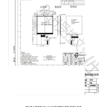
interfaz digital
exhibición amoled
24
VCI
Configuración de la potencia
25
El GND
En el suelo
26
TP-RST
TP-RST
27
TP-INT
TP-INT
28
TP-SCL
TP-SCL
29
TP-SDA
TP-SDA
30
TP-VDD
TP-VDD