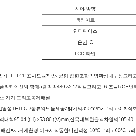
시야 방향
백라이트
인터페이스
운전 IC
LCD 타입
인치
TFT
LCD
표시
모듈
제안
a
균형 잡힌
조합
의
명확성
내구성
그리
플리케이션
와 함께
a
결의
의
480 ×
272
픽셀
그리고
16-
조금
RGB
인
스,
기기,
그리고
통제
패널.
전염성
TFT
LCD
종류
의
모듈
제공
a
밝기
의
350
cd/
m2
그리고
이
최적
적
대책
95.04 ((
H) ×
53.86 ((
V)
mm,
접목
내부
한
윤곽
차원
의
105.40
H
대해
진짜...
세계
환경,
이
표시
작동한다
신뢰성
-
10°C
그리고
60°C
그리