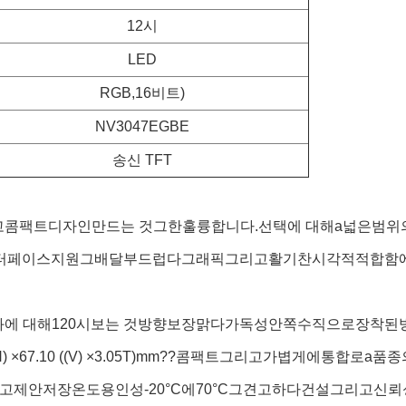
12시
LED
RGB,16비트)
NV3047EGBE
송신 TFT
고
콤팩트
디자인
만드는 것
그
한
훌륭합니다.
선택
에 대해
a
넓은
범위
터페이스
지원
그
배달
부드럽다
그래픽
그리고
활기찬
시각적
적합함
화
에 대해
12
0시
보는 것
방향
보장
맑다
가독성
안쪽
수직으로
장착된
) ×
67.10 ((
V) ×
3.05
T)
mm??
콤팩트
그리고
가볍게
에
통합
로
a
품종
고
제안
저장
온도
용인성
-
20°C
에
70°C
그
견고하다
건설
그리고
신뢰