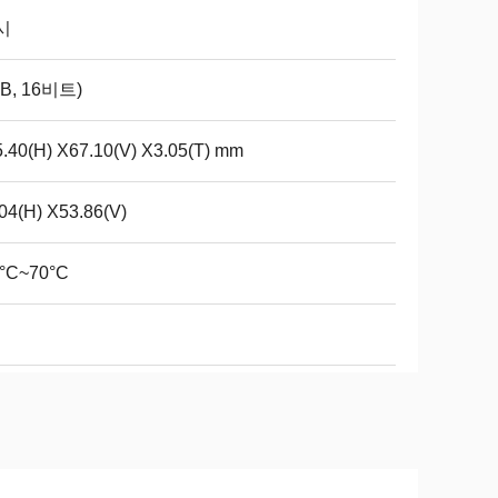
시
B, 16비트)
.40(H) X67.10(V) X3.05(T) mm
04(H) X53.86(V)
0°C~70°C