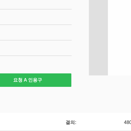
요청 A 인용구
결의:
48