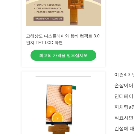
고해상도 디스플레이와 함께 컴팩트 3.0
인치 TFT LCD 화면
최고의 가격을 얻으십시오
이건
4.3-
손잡이
어
인터페이
피처링
a
적
표시
면
건설
에 