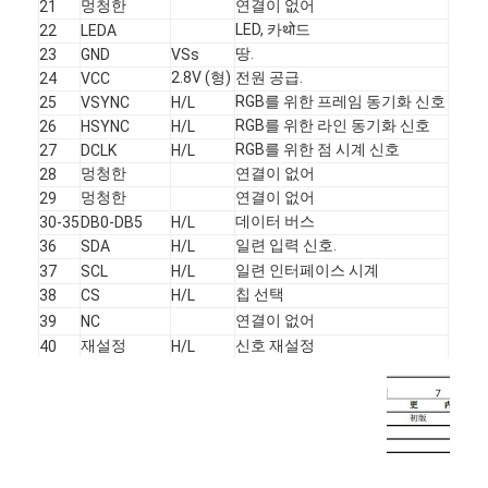
멍청한
연결이 없어
21
정사각형 LCD 디스플레이
LED, 카थो드
22
LEDA
땅.
23
GND
VSs
원형 LCD 디스플레이
2.8V (형)
전원 공급.
24
VCC
RGB를 위한 프레임 동기화 신호
25
VSYNC
H/L
e-잉크 전자신문 디스플레이
RGB를 위한 라인 동기화 신호
26
HSYNC
H/L
RGB를 위한 점 시계 신호
27
DCLK
H/L
TFT LCD 용량 터치 스크린
멍청한
연결이 없어
28
멍청한
연결이 없어
29
TFT LCD 저항성 터치 스크린
데이터 버스
30-35
DB0-DB5
H/L
일련 입력 신호.
36
SDA
H/L
PMOLED 디스플레이
일련 인터페이스 시계
37
SCL
H/L
칩 선택
38
CS
H/L
TF TFT LCD 디스플레이
연결이 없어
39
NC
재설정
신호 재설정
40
H/L
RF TFT LCD 디스플레이
산업적 LCD 모니터
소형 TFT 디스플레이