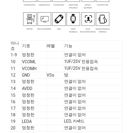
우리 에 관한 것
공장 투어
품질 관리
아니
저희와 연락
기호
레벨
기능
죠
멍청한
연결이 없어
1-9
뉴스
1UF/25V 전용접속
10
VCOML
1UF/25V 전용접속
11
VCOMH
사례
땅.
12
GND
VSs
멍청한
연결이 없어
13
견적 요청
연결이 없어
14
AVDD
멍청한
연결이 없어
15
멍청한
연결이 없어
16
멍청한
연결이 없어
17
TFT LCD 디스플레이
멍청한
연결이 없어
18
LED, 카थो드
19
LEDA
IPS TFT LCD 디스플레이
멍청한
연결이 없어
20