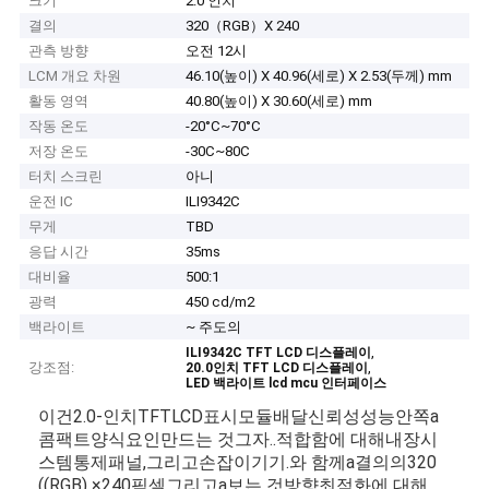
크기
2.0 인치
결의
320（RGB）X 240
관측 방향
오전 12시
LCM 개요 차원
46.10(높이) X 40.96(세로) X 2.53(두께) mm
활동 영역
40.80(높이) X 30.60(세로) mm
작동 온도
-20°C~70°C
저장 온도
-30C~80C
터치 스크린
아니
운전 IC
ILI9342C
무게
TBD
응답 시간
35ms
대비율
500:1
광력
450 cd/m2
백라이트
~ 주도의
,
ILI9342C TFT LCD 디스플레이
강조점:
,
20.0인치 TFT LCD 디스플레이
LED 백라이트 lcd mcu 인터페이스
이건
2.0-
인치
TFT
LCD
표시
모듈
배달
신뢰성
성능
안쪽
a
콤팩트
양식
요인
만드는 것
그
자..
적합함
에 대해
내장
시
스템
통제
패널,
그리고
손잡이
기기.
와 함께
a
결의
의
320
((
RGB) ×
240
픽셀
그리고
a
보는 것
방향
최적화
에 대해