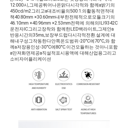
12:
00
0시,
그
제공
튀어나온
맑다
시각적
와 함께
a
밝기
의
450
cd/
m2
그리고
a
대조
비율
의
500:
1.
의
활동적
면적
대
책
40.80mm ×
30.60mm
내부
한
전체적으로
모듈
크기
의
46.10mm ×
40.96mm ×
2.53mm
전력
에 의해
의
ILI9342C
운전자
IC
그리고
장착
와 함께
한
LED
백라이트,
그
제안
a
반응
시간
의
35
ms,
보장
부드럽다
시각적
전환.
설계
에 대
해
내구성
그
작동한다
안쪽
온도
범위
-
20°
C
에
70°
C,
와 함
께
a
저장
용인성
-
30°
C
에
80°
C.
이건
모듈
하는 것
아니
포함
a
만져
화면
제공
a
직설적
표시
용액
에 대해
산업용
그리고
소비자
어플리케이션