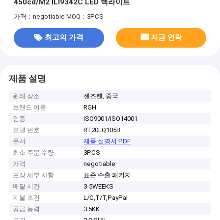
450cd/M2 ILI9342C LED 백라이트
가격：negotiable
MOQ：3PCS
최고의 가격
지금 연락
제품 설명
원래 장소
센즈헨, 중국
브랜드 이름
RGH
인증
ISO9001/ISO14001
모델 번호
RT20LQ105B
문서
제품 설명서 PDF
최소 주문 수량
3PCS
가격
negotiable
포장 세부 사항
표준 수출 패키지
배달 시간
3-5WEEKS
지불 조건
L/C,T/T,PayPal
공급 능력
3.5KK