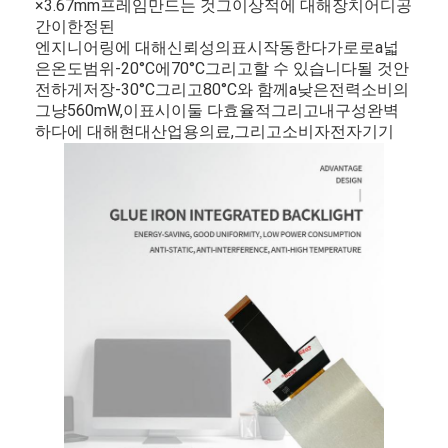
×
3.67
mm
프레임
만드는 것
그
이상적
에 대해
장치
어디
공
간
이
한정된
엔지니어링
에 대해
신뢰성
의
표시
작동한다
가로로
a
넓
은
온도
범위
-
20°C
에
70°C
그리고
할 수 있습니다
될 것
안
전하게
저장
-
30°C
그리고
80°C
와 함께
a
낮은
전력
소비
의
그냥
560
mW,
이
표시
이
둘 다
효율적
그리고
내구성
완벽
하다
에 대해
현대
산업용
의료,
그리고
소비자
전자기기