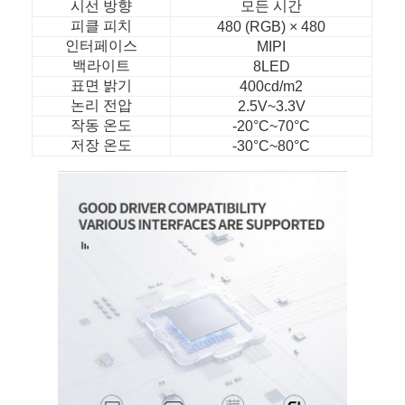
시선 방향
모든 시간
우리 에 관한 것
피클 피치
480 (RGB) × 480
인터페이스
MIPI
공장 투어
백라이트
8LED
표면 밝기
400cd/m2
품질 관리
논리 전압
2.5V~3.3V
작동 온도
-20°C~70°C
저희와 연락
저장 온도
-30°C~80°C
뉴스
사례
견적 요청
TFT LCD 디스플레이
IPS TFT LCD 디스플레이