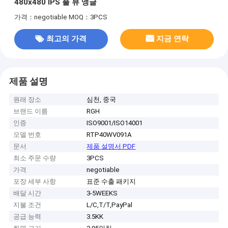
480x480 IPS 풀 뷰 앵글
가격：negotiable
MOQ：3PCS
최고의 가격
지금 연락
제품 설명
원래 장소
심천, 중국
브랜드 이름
RGH
인증
ISO9001/ISO14001
모델 번호
RTP40WV091A
문서
제품 설명서 PDF
최소 주문 수량
3PCS
가격
negotiable
포장 세부 사항
표준 수출 패키지
배달 시간
3-5WEEKS
지불 조건
L/C,T/T,PayPal
공급 능력
3.5KK