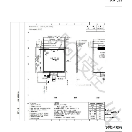
아몰레드 디스플레이
LED 카토드
20
LEDK