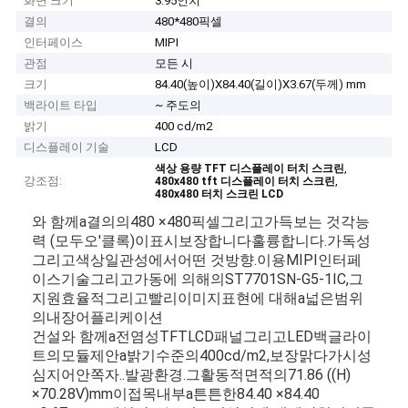
화면 크기
3.95인치
결의
480*480픽셀
인터페이스
MIPI
관점
모든 시
크기
84.40(높이)X84.40(길이)X3.67(두께) mm
백라이트 타입
~ 주도의
밝기
400 cd/m2
디스플레이 기술
LCD
,
색상 용량 TFT 디스플레이 터치 스크린
강조점:
,
480x480 tft 디스플레이 터치 스크린
480x480 터치 스크린 LCD
와 함께
a
결의
의
480 ×
480
픽셀
그리고
가득
보는 것
각
능
력 (
모두
오'클록)
이
표시
보장합니다
훌륭합니다.
가독성
그리고
색상
일관성
에서
어떤 것
방향.
이용
MIPI
인터페
이스
기술
그리고
가동
에 의해
의
ST7701SN-
G5-
1
IC,
그
지원
효율적
그리고
빨리
이미지
표현
에 대해
a
넓은
범위
의
내장
어플리케이션
건설
와 함께
a
전염성
TFT
LCD
패널
그리고
LED
백글라이
트
의
모듈
제안
a
밝기
수준
의
400
cd/
m2,
보장
맑다
가시성
심지어
안쪽
자..
발광
환경.
그
활동적
면적
의
71.86 ((
H)
×
70.28
V)
mm
이
접목
내부
a
튼튼한
84.40 ×
84.40