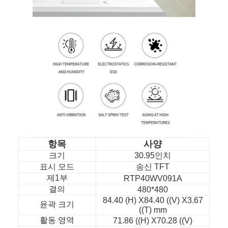
항목
사양
크기
30.95인치
표시 모드
송신 TFT
홈
제1부
RTP40WV091A
결의
480*480
제품
84.40 (H) X84.40 ((V) X3.67
윤곽 크기
((T) mm
비디오
활동 영역
71.86 ((H) X70.28 ((V)