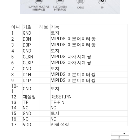
정사각형 LCD 디스플레이
원형 LCD 디스플레이
아니
기호
레브
기능
e-잉크 전자신문 디스플레이
토지
1
GND
MIPI DSI 미분 데이터 쌍
2
D0N
MIPI DSI 미분 데이터 쌍
3
D0P
TFT LCD 용량 터치 스크린
토지
4
GND
MIPI DSI 차차 시계 쌍
5
CLKN
TFT LCD 저항성 터치 스크린
MIPI DSI 차차 시계 쌍
6
CLKP
토지
7
GND
PMOLED 디스플레이
MIPI DSI 미분 데이터 쌍
8
D1N
MIPI DSI 미분 데이터 쌍
9
D1P
10-
TF TFT LCD 디스플레이
토지
GND
11
재설정
12
RESET.PIN
RF TFT LCD 디스플레이
13
TE
TE-PIN
14
NC
NC
토지
15
GND
산업적 LCD 모니터
16
NC
NC
전력 설정
17
VDD
소형 TFT 디스플레이
전력 설정
18
IOVCC
LED
아노드
19
LEDA