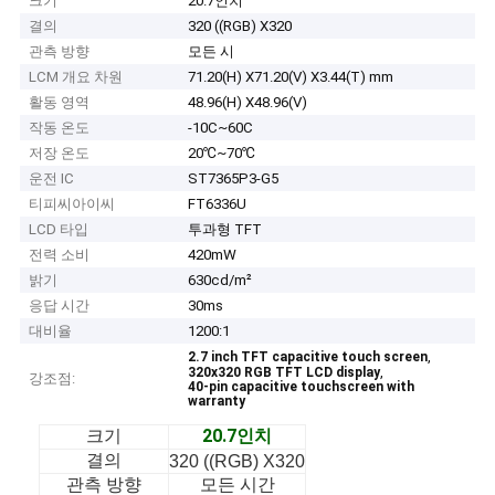
크기
20.7인치
결의
320 ((RGB) X320
관측 방향
모든 시
LCM 개요 차원
71.20(H) X71.20(V) X3.44(T) mm
활동 영역
48.96(H) X48.96(V)
작동 온도
-10C~60C
저장 온도
20℃~70℃
운전 IC
ST7365P3-G5
티피씨아이씨
FT6336U
LCD 타입
투과형 TFT
전력 소비
420mW
밝기
630cd/m²
응답 시간
30ms
대비율
1200:1
,
2.7 inch TFT capacitive touch screen
,
320x320 RGB TFT LCD display
강조점:
40-pin capacitive touchscreen with
warranty
20.7인치
크기
결의
320 ((RGB) X320
관측 방향
모든 시간