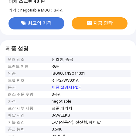
터치 스크린 40 핀
가격：negotiable
MOQ：3사진
최고의 가격
지금 연락
제품 설명
원래 장소
센즈헨, 중국
브랜드 이름
RGH
인증
ISO9001/ISO14001
모델 번호
RTP27WV001A
문서
제품 설명서 PDF
최소 주문 수량
3사진
가격
negotiable
포장 세부 사항
표준 패키지
배달 시간
3-5WEEKS
지불 조건
L/C (신용장), 전신환, 페이팔
공급 능력
3.5KK