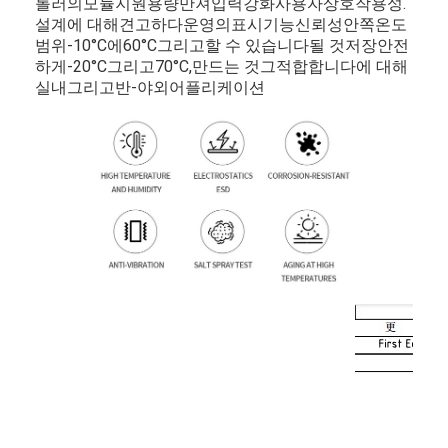
롤러
의
모듈
지원
용량
만져
입력
강화
사용자
상호작용성.
설계
에 대해
견고하다
운영
의
표시
기능
신뢰성
안쪽
온도
범위
-
10°C
에
60°C
그리고
할 수 있습니다
될 것
저장
안전
하게
-
20°C
그리고
70°C,
만드는 것
그
적합합니다
에 대해
실내
그리고
반-
야외
어플리케이션
홈
제품
비디오