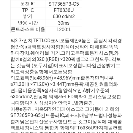
운전 IC
ST7365P3-G5
TP IC
FT6336U
밝기
630 cd/m2
반응 시간
30ms
콘트라스트 비율
1200:1
의
2.7-
인치
TFT
LCD
표시
모듈
제안
a
높은...
품질
시각적
경
험
안쪽
a
콤팩트
정사각형
형식
이상적
에 대해
현대
똑똑
하다
장치,
웨어러블 기기,
그리고
콤팩트
통제
시스템.
와
함께
a
결의
의
320 ((
RGB) ×
320
픽셀
그리고
한
모두...
각
보
는 것
능력 (
모두
시점)
이
표시
보장합니다
일관성
밝기
그
리고
색상
충실함
에서
모든
방향.
의
모듈
특징
a
48.96
H) ×
48.96
V)
mm
활동적
면적
내부
a
71.20
H) ×
71.20
V) ×
3.44
T)
mm
윤곽,
제공
한
효율적
화
면
...
몸
비율
안쪽
a
정사각형
양식
요인.
A
밝기
수준
의
630
cd/
m2,
전동
에 의해
a
6-
LED
백라이트
시스템
보장합
니다
맑다
가시성
심지어
안쪽
자..
발광
환경.
이용
a
공간...
저축
SPI
인터페이스
그리고
가동
에 의해
의
ST7365P3-
G5
컨트롤러
IC,
의
표시
배달
부드럽다
성능
와
함께
낮은
핀
계산
요구사항
만드는 것
그
이상적
에 대해
콤
팩트
내장
시스템.
통합
와 함께
의
FT6336U
만져
패널
컨트