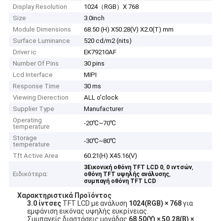
Display Resolution
1024（RGB）X 768
Size
3.0inch
Module Dimensions
68.50 (H) X50.28(V) X2.0(T) mm
Surface Luminance
520 cd/m2 (nits)
Driver ic
EK79210AF
Number Of Pins
30 pins
Lcd Interface
MIPI
Response Time
30 ms
Viewing Dierection
ALL o’clock
Supplier Type
Manufacturer
Operating
-20℃~70℃
temperature
Storage
-30℃~80℃
temperature
Tft Active Area
60.21(H) X45.16(V)
,
,
3Εικονική οθόνη TFT LCD 0
0 ιντσών
Ειδικότερα:
,
οθόνη TFT υψηλής ανάλυσης
συμπαγή οθόνη TFT LCD
Χαρακτηριστικά Προϊόντος
3.0 ίντσες
TFT LCD με ανάλυση
1024(RGB) × 768
για
εμφάνιση εικόνας υψηλής ευκρίνειας.
Συμπαγείς διαστάσεις μονάδας
68.50(Υ) × 50.28(Β) ×