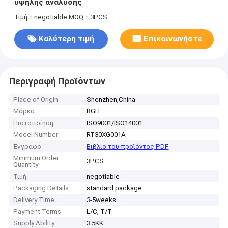
υψηλής ανάλυσης
Τιμή：negotiable
MOQ：3PCS
Καλύτερη τιμή
Επικοινωνήστε
Περιγραφή Προϊόντων
Place of Origin
Shenzhen,China
Μάρκα
RGH
Πιστοποίηση
ISO9001/ISO14001
Model Number
RT30XG001A
Έγγραφο
Βιβλίο του προϊόντος PDF
Minimum Order
3PCS
Quantity
Τιμή
negotiable
Packaging Details
standard package
Delivery Time
3-5weeks
Payment Terms
L/C, T/T
Supply Ability
3.5KK