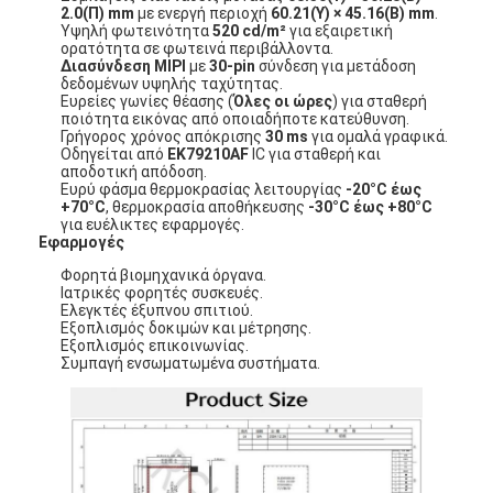
2.0(Π) mm
με ενεργή περιοχή
60.21(Υ) × 45.16(Β) mm
.
Υψηλή φωτεινότητα
520 cd/m²
για εξαιρετική
ορατότητα σε φωτεινά περιβάλλοντα.
Διασύνδεση MIPI
με
30-pin
σύνδεση για μετάδοση
δεδομένων υψηλής ταχύτητας.
Ευρείες γωνίες θέασης (
Όλες οι ώρες
) για σταθερή
ποιότητα εικόνας από οποιαδήποτε κατεύθυνση.
Γρήγορος χρόνος απόκρισης
30 ms
για ομαλά γραφικά.
Οδηγείται από
EK79210AF
IC για σταθερή και
αποδοτική απόδοση.
Ευρύ φάσμα θερμοκρασίας λειτουργίας
-20°C έως
+70°C
, θερμοκρασία αποθήκευσης
-30°C έως +80°C
για ευέλικτες εφαρμογές.
Εφαρμογές
Φορητά βιομηχανικά όργανα.
Ιατρικές φορητές συσκευές.
Ελεγκτές έξυπνου σπιτιού.
Εξοπλισμός δοκιμών και μέτρησης.
Εξοπλισμός επικοινωνίας.
Συμπαγή ενσωματωμένα συστήματα.