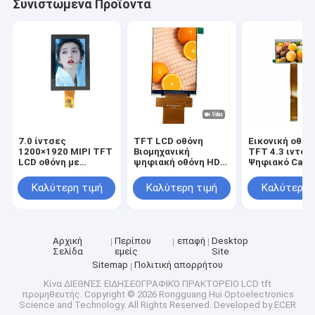
Συνιστώμενα Προϊόντα
η επίδειξη
7.0 ίντσες
TFT LCD οθόνη
Εικονική οθόν
1200×1920 MIPI TFT
Βιομηχανική
TFT 4.3 ιντσώ
LCD οθόνη με
ψηφιακή οθόνη HD
Ψηφιακό Car P
σκληρή επικάλυψη
3,5 ιντσών 320x480
RGB 480x272
Προσαρμοσμένος
Ανάλυση με 1
Καλύτερη τιμή
Καλύτερη τιμή
Καλύτερη 
χρόνος απόκρισης
16ms
Αρχική
Περίπου
επαφή
Desktop
Σελίδα
εμείς
Site
Sitemap
Πολιτική απορρήτου
Κίνα ΔΙΕΘΝΈΣ ΕΙΔΗΣΕΟΓΡΑΦΙΚΌ ΠΡΑΚΤΟΡΕΊΟ LCD tft
προμηθευτής.
Copyright © 2026 Rongguang Hui Optoelectronics
Science and Technology. All Rights Reserved. Developed by
ECER