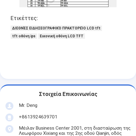
Σχετικά με εμάς
Ετικέττες:
Επισκέψεις στο εργοστάσιο
ΔΙΕΘΝΈΣ ΕΙΔΗΣΕΟΓΡΑΦΙΚΌ ΠΡΑΚΤΟΡΕΊΟ LCD tft
Ποιοτικός έλεγχος
tft οθόνη ips
Εικονική οθόνη LCD TFT
Επικοινωνήστε μαζί μας
Ειδήσεις
Υποθέσεις
Ζητήστε μια προσφορά
Στοιχεία Επικοινωνίας
Mr. Deng
Εικονική οθόνη TFT
+8613924639701
Επίδειξη ΔΙΕΘΝΏΝ ΕΙΔΗΣΕΟΓΡΑΦΙΚΏΝ ΠΡΑΚΤΟΡΕΊΩΝ TFT LC
Μέιλαν Business Center 2001, στη διασταύρωση της
Λεωφόρου Xixiang και της 2ης οδού Qianjin, οδός