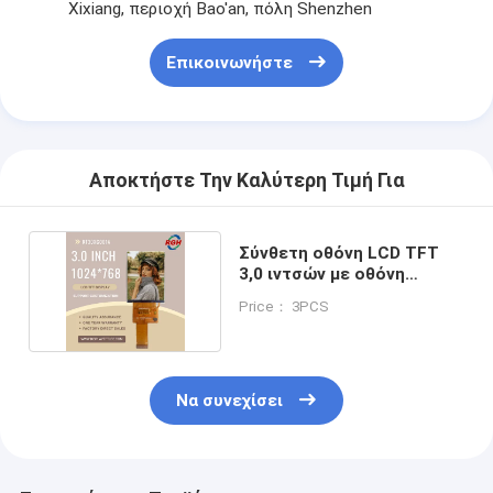
Xixiang, περιοχή Bao'an, πόλη Shenzhen
τετραγωνική οθόνη LCD
Επικοινωνήστε
Στρογγυλή οθόνη LCD
Επίδειξη Epaper ε-μελανιού
Εικονική οθόνη TFT LCD
Αποκτήστε Την Καλύτερη Τιμή Για
Εικονική οθόνη LCD TFT με αντίσταση
Σύνθετη οθόνη LCD TFT
Δείκτης PMoled
3,0 ιντσών με οθόνη
υψηλής ανάλυσης
Δείκτης LCD TF TFT
Price： 3PCS
Εικονική οθόνη TFT
Να συνεχίσει
Βιομηχανικό όργανο ελέγχου LCD
Μικρή οθόνη Tft