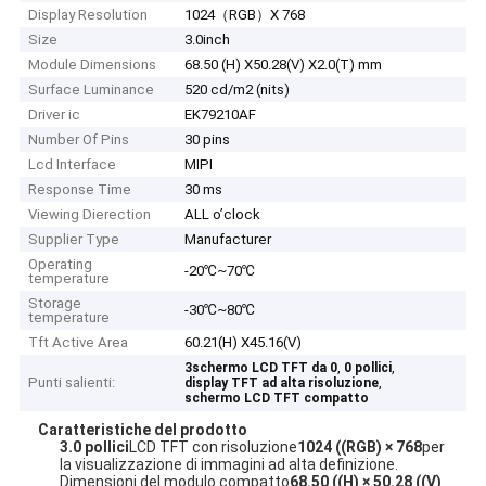
Display Resolution
1024（RGB）X 768
Size
3.0inch
Module Dimensions
68.50 (H) X50.28(V) X2.0(T) mm
Surface Luminance
520 cd/m2 (nits)
Driver ic
EK79210AF
Number Of Pins
30 pins
Lcd Interface
MIPI
Response Time
30 ms
Viewing Dierection
ALL o’clock
Supplier Type
Manufacturer
Operating
-20℃~70℃
temperature
Storage
-30℃~80℃
temperature
Tft Active Area
60.21(H) X45.16(V)
,
,
3schermo LCD TFT da 0
0 pollici
Punti salienti:
,
display TFT ad alta risoluzione
schermo LCD TFT compatto
Caratteristiche del prodotto
3.0 pollici
LCD TFT con risoluzione
1024 ((RGB) × 768
per
la visualizzazione di immagini ad alta definizione.
Dimensioni del modulo compatto
68.50 ((H) × 50.28 ((V)