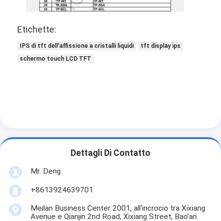
Chi Siamo
Etichette:
Visita alla fabbrica
IPS di tft dell'affissione a cristalli liquidi
tft display ips
Controllo di qualità
schermo touch LCD TFT
Contattaci
Notizie
Casi
Chiedi un preventivo
Dettagli Di Contatto
Mr. Deng
Display LCD TFT
+8613924639701
IPS di esposizione di TFT LCD
Meilan Business Center 2001, all'incrocio tra Xixiang
Avenue e Qianjin 2nd Road, Xixiang Street, Bao'an