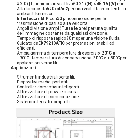
× 2.0 ((T) mm
con area attiva
60.21 ((H) × 45.16 ((V) mm
.
Alta luminosità
520 cd/m2
per una visibilità eccellente in
ambienti luminosi.
Interfaccia MIPI
con
30 pin
connessione per la
trasmissione di dati ad alta velocità.
Angoli di visione ampi (
Tutte le ore
) per una qualità
dell'immagine costante da qualsiasi direzione.
Tempo di risposta rapido
30 ms
per una visione fluida.
Guidato da
EK79210AF
IC per prestazioni stabili ed
efficienti.
Ampia gamma di temperature di esercizio
-20°C a
+70°C
, temperatura di conservazione
-30°C a +80°C
per
applicazioni versatili.
Applicazioni
Strumenti industriali portatili.
Dispositivi medici portatili.
Controller domestici intelligenti.
Attrezzature di prova e misura.
Attrezzature di comunicazione.
Sistemi integrati compatti.