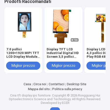
Prodotti Raccomandati
esposizione amoled
7.0 pollici
Display TFT LCD
Display LCD T
1200×1920 MIPI TFT
Industrial Digital HD
4,3 pollici Digi
LCD Display Module
Screen 3,5 pollici
Play RGB 480x
con rivestimento
320x480 Tempo di
Risoluzione co
rigido
risposta
12
Miglior prezzo
Miglior prezzo
Miglior pr
personalizzato 16ms
Casa
Circa noi
Contattaci
Desktop Site
Mappa del sito
Politica sulla privacy
Cina tft display ips fornitore.
Copyright © 2026 Rongguang Hui
Optoelectronics Science and Technology. All Rights Reserved.
Developed by
ECER