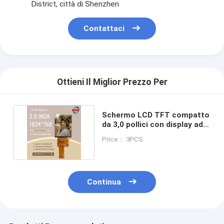
District, città di Shenzhen
Display LCD quadrato
Contattaci
Display LCD circolare
esposizione di Epaper dell'E-inchiostro
TFT LCD con touchscreen capacitivo
Ottieni Il Miglior Prezzo Per
TFT LCD touchscreen resistivo
Schermo LCD TFT compatto
Display PMoled
da 3,0 pollici con display ad
alta risoluzione
Display LCD TF TFT
Price： 3PCS
Display LCD TFT RF
Continua
Monitor LCD industriale
Piccolo display Tft