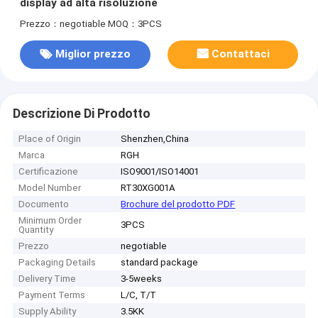
display ad alta risoluzione
Prezzo：negotiable
MOQ：3PCS
Miglior prezzo
Contattaci
Descrizione Di Prodotto
Place of Origin
Shenzhen,China
Marca
RGH
Certificazione
ISO9001/ISO14001
Model Number
RT30XG001A
Documento
Brochure del prodotto PDF
Minimum Order
3PCS
Quantity
Prezzo
negotiable
Packaging Details
standard package
Delivery Time
3-5weeks
Payment Terms
L/C, T/T
Supply Ability
3.5KK