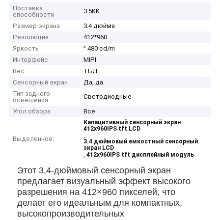
Поставка
3.5KK
способности
Размер экрана
3.4 дюйма
Резолюция
412*960
Яркость
² 480 cd/m
Интерфейс
MIPI
Вес
ТБД
Сенсорный экран
Да, да.
Тип заднего
Светодиодные
освещения
Угол обзора
Все
Капацитивный сенсорный экран
412x960IPS tft LCD
,
Выделенное:
3.4 дюймовый емкостный сенсорный
экран LCD
,
412x960IPS tft дисплейный модуль
Этот 3,4-дюймовый сенсорный экран
предлагает визуальный эффект высокого
разрешения на 412×960 пикселей, что
делает его идеальным для компактных,
высокопроизводительных