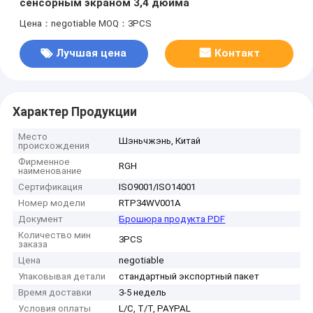
сенсорным экраном 3,4 дюйма
Цена：negotiable
MOQ：3PCS
Лучшая цена
Контакт
Характер Продукции
Место
Шэньчжэнь, Китай
происхождения
Фирменное
RGH
наименование
Сертификация
ISO9001/ISO14001
Номер модели
RTP34WV001A
Документ
Брошюра продукта PDF
Количество мин
3PCS
заказа
Цена
negotiable
Упаковывая детали
стандартный экспортный пакет
Время доставки
3-5 недель
Условия оплаты
L/C, T/T, PAYPAL