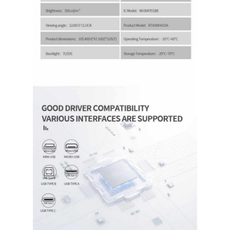
квадратный ЖК-дисплей
Кругообразный ЖК-дисплей
дисплей Epaper E-чернил
TFT LCD емкостный сенсорный экран
Резистивный сенсорный экран TFT LCD
Дисплей PMoled
TF TFT ЖК-дисплей
Радиочастотный TFT LCD дисплей
Промышленный монитор LCD
Малый Tft дисплей