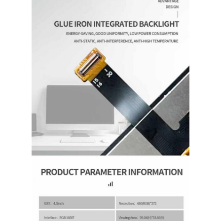
О нас
Экскурсия по заводу
Контроль качества
Свяжитесь с нами
Новости
Случаи
Запросите цитату
Дисплей TFT LCD
IPS дисплея TFT LCD