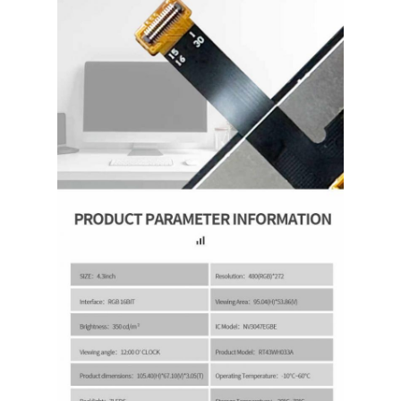
Sobre nós
Visita à Fábrica
Controle de qualidade
Contacte-nos
Notícias
Casos
Solicite um orçamento
Exibição LCD TFT
IPS da exposição de TFT LCD