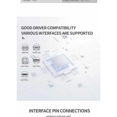
Display LCD quadrado
Exibição LCD circular
exposição de Epaper da E-tinta
TFT LCD capacitivo touchscreen
TFT LCD Resistivo touchscreen
Exibição PMoled
Exibição LCD TFT
Exibição LCD TFT RF
Monitor industrial do LCD
Display Tft pequeno