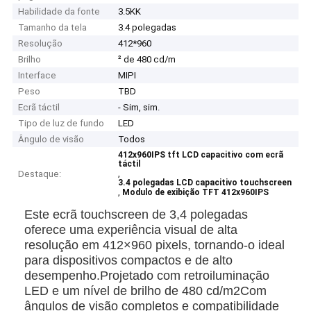
Habilidade da fonte
3.5KK
Tamanho da tela
3.4 polegadas
Resolução
412*960
Brilho
² de 480 cd/m
Interface
MIPI
Peso
TBD
Ecrã táctil
- Sim, sim.
Tipo de luz de fundo
LED
Ângulo de visão
Todos
412x960IPS tft LCD capacitivo com ecrã
táctil
,
Destaque:
3.4 polegadas LCD capacitivo touchscreen
,
Modulo de exibição TFT 412x960IPS
Este ecrã touchscreen de 3,4 polegadas
oferece uma experiência visual de alta
resolução em 412×960 pixels, tornando-o ideal
para dispositivos compactos e de alto
desempenho.Projetado com retroiluminação
LED e um nível de brilho de 480 cd/m2Com
ângulos de visão completos e compatibilidade