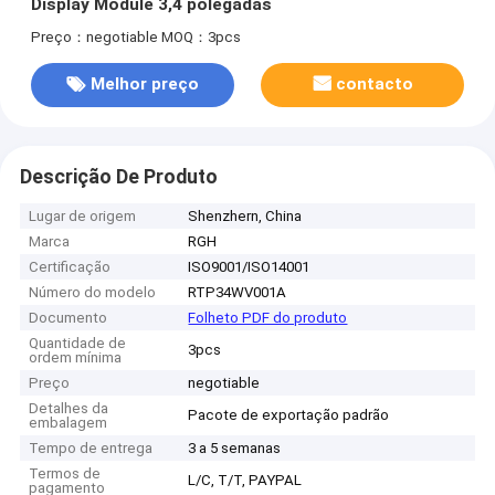
Display Module 3,4 polegadas
Preço：negotiable
MOQ：3pcs
Melhor preço
contacto
Descrição De Produto
Lugar de origem
Shenzhern, China
Marca
RGH
Certificação
ISO9001/ISO14001
Número do modelo
RTP34WV001A
Documento
Folheto PDF do produto
Quantidade de
3pcs
ordem mínima
Preço
negotiable
Detalhes da
Pacote de exportação padrão
embalagem
Tempo de entrega
3 a 5 semanas
Termos de
L/C, T/T, PAYPAL
pagamento