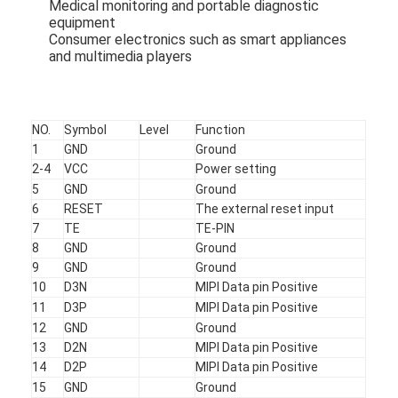
Medical monitoring and portable diagnostic
equipment
Consumer electronics such as smart appliances
and multimedia players
NO.
Symbol
Level
Function
1
GND
Ground
2-4
VCC
Power setting
5
GND
Ground
6
RESET
The external reset input
7
TE
TE-PIN
8
GND
Ground
9
GND
Ground
10
D3N
MIPI Data pin Positive
홈
11
D3P
MIPI Data pin Positive
12
GND
Ground
제품
13
D2N
MIPI Data pin Positive
14
D2P
MIPI Data pin Positive
비디오
15
GND
Ground