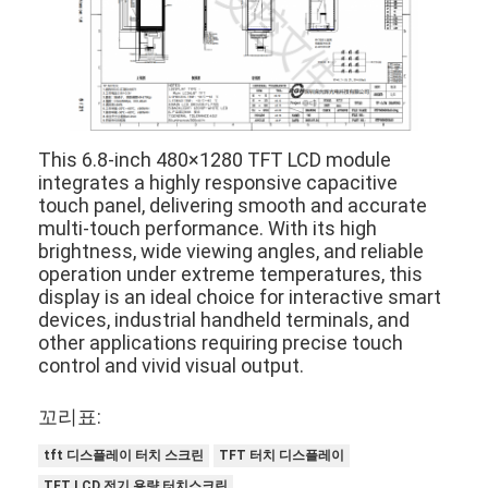
정사각형 LCD 디스플레이
원형 LCD 디스플레이
e-잉크 전자신문 디스플레이
This 6.8-inch 480×1280 TFT LCD module
TFT LCD 용량 터치 스크린
integrates a highly responsive capacitive
touch panel, delivering smooth and accurate
TFT LCD 저항성 터치 스크린
multi-touch performance. With its high
brightness, wide viewing angles, and reliable
PMOLED 디스플레이
operation under extreme temperatures, this
display is an ideal choice for interactive smart
TF TFT LCD 디스플레이
devices, industrial handheld terminals, and
other applications requiring precise touch
RF TFT LCD 디스플레이
control and vivid visual output.
산업적 LCD 모니터
꼬리표:
소형 TFT 디스플레이
tft 디스플레이 터치 스크린
TFT 터치 디스플레이
TFT LCD 전기 용량 터치스크린