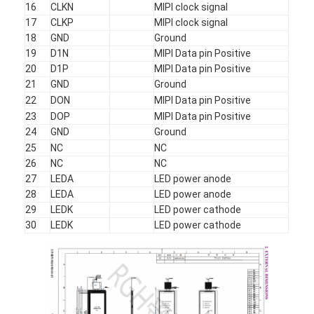
16
CLKN
MIPI clock signal
우리 에 관한 것
17
CLKP
MIPI clock signal
18
GND
Ground
공장 투어
19
D1N
MIPI Data pin Positive
20
D1P
MIPI Data pin Positive
품질 관리
21
GND
Ground
22
DON
MIPI Data pin Positive
저희와 연락
23
DOP
MIPI Data pin Positive
24
GND
Ground
뉴스
25
NC
NC
26
NC
NC
사례
27
LEDA
LED power anode
28
LEDA
LED power anode
견적 요청
29
LEDK
LED power cathode
30
LEDK
LED power cathode
TFT LCD 디스플레이
IPS TFT LCD 디스플레이