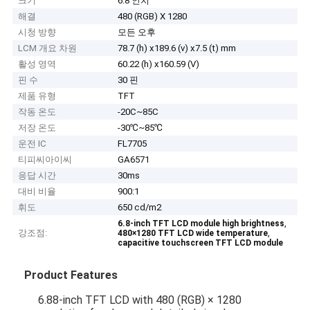
크기
6.8 인치
해결
480 (RGB) X 1280
시청 방향
모든 오후
LCM 개요 차원
78.7 (h) x189.6 (v) x7.5 (t) mm
활성 영역
60.22 (h) x160.59 (V)
핀 수
30 핀
제품 유형
TFT
작동 온도
-20C~85C
저장 온도
-30℃~85℃
운전 IC
FL7705
티피씨아이씨
GA6571
응답 시간
30ms
대비 비율
900:1
휘도
650 cd/m2
,
6.8-inch TFT LCD module high brightness
강조점:
,
480×1280 TFT LCD wide temperature
capacitive touchscreen TFT LCD module
Product Features
6.88-inch TFT LCD with 480 (RGB) × 1280