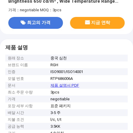
Brightness 650 cd/m² , Wide Temperature Range
-20~85 °C
가격：negotiable
MOQ：3pcs
최고의 가격
지금 연락
제품 설명
원래 장소
중국 심천
브랜드 이름
RGH
인증
ISO9001/ISO14001
모델 번호
RTP686006A
문서
제품 설명서 PDF
최소 주문 수량
3pcs
가격
negotiable
포장 세부 사항
표준 패키지
배달 시간
3-5 주
지불 조건
l/c, t/t
공급 능력
3.5KK