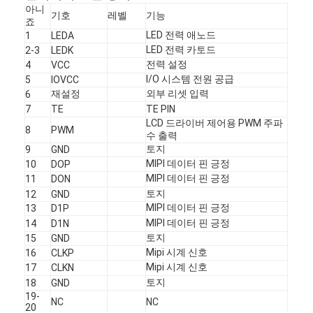
아니
우리 에 관한 것
기호
레벨
기능
죠
LED 전력 애노드
1
LEDA
공장 투어
LED 전력 카토드
2-3
LEDK
전력 설정
4
VCC
품질 관리
I/O 시스템 전원 공급
5
IOVCC
재설정
외부 리셋 입력
6
저희와 연락
7
TE
TE PIN
LCD 드라이버 제어용 PWM 주파
8
PWM
수 출력
뉴스
토지
9
GND
MIPI 데이터 핀 긍정
10
DOP
사례
MIPI 데이터 핀 긍정
11
DON
토지
12
GND
견적 요청
MIPI 데이터 핀 긍정
13
D1P
MIPI 데이터 핀 긍정
14
D1N
토지
15
GND
Mipi 시계 신호
16
CLKP
TFT LCD 디스플레이
Mipi 시계 신호
17
CLKN
토지
18
GND
IPS TFT LCD 디스플레이
19-
NC
NC
20