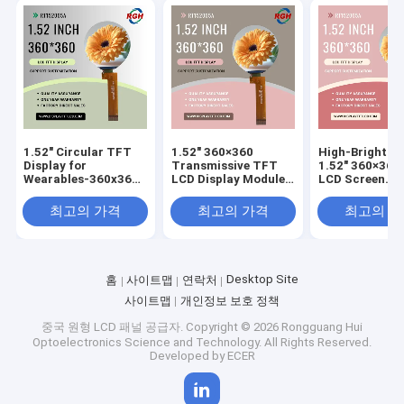
1.52" Circular TFT
1.52" 360×360
High-Brightne
Display for
Transmissive TFT
1.52" 360×360
Wearables-360x360
LCD Display Module
LCD Screen
Resolution ，
With ST77916 Driver
customizable 
customizable cover
, 580 Cd/M²
Glass
최고의 가격
최고의 가격
최고의 
glass
Desktop Site
홈
사이트맵
연락처
사이트맵
개인정보 보호 정책
중국 원형 LCD 패널 공급자.
Copyright © 2026 Rongguang Hui
Optoelectronics Science and Technology. All Rights Reserved.
Developed by
ECER