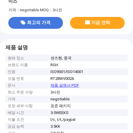
이스
가격：negotiable
MOQ：3사진
최고의 가격
지금 연락
제품 설명
원래 장소
센즈헨, 중국
브랜드 이름
RGH
인증
ISO9001/ISO14001
모델 번호
RT28WV002A
문서
제품 설명서 PDF
최소 주문 수량
3사진
가격
negotiable
포장 세부 사항
표준 패키지
배달 시간
3-5WEEKS
지불 조건
l/c, t/t,/paypal
공급 능력
3.5KK