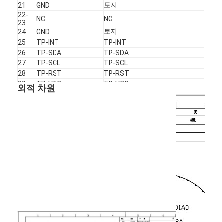
토지
21
GND
정사각형 LCD 디스플레이
22-
NC
NC
23
원형 LCD 디스플레이
토지
24
GND
25
TP-INT
TP-INT
e-잉크 전자신문 디스플레이
26
TP-SDA
TP-SDA
27
TP-SCL
TP-SCL
TFT LCD 용량 터치 스크린
28
TP-RST
TP-RST
29
TP-VCC
TP-VCC
외적 차원
TFT LCD 저항성 터치 스크린
30
TP-IOVCC
TP-IOVCC
PMOLED 디스플레이
TF TFT LCD 디스플레이
RF TFT LCD 디스플레이
산업적 LCD 모니터
소형 TFT 디스플레이