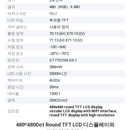
크기
2.8 인치
결의
480（RGB）X 480
터치스크린
아니
LCD 타입
투과형 TFT
커버 글라스
사용자 정의
활동 영역
70.13 ((H) X70.13 ((V)
시청 영역
71.13 (H) X71.13 (V)
작동 온도
-10C~60C
저장 온도
-20°C~70°C
운전 IC
ST7701SN-G5-1
전력 소비
280mW
LED 사용 시간
35000시간
백라이트
4LEDs
응답 시간
35ms
대비율
1200:1
광력
350CD/m2
,
480x480 round TFT LCD display
강조점:
,
circular LCD display with MIPI interface
round TFT display with high resolution
480*480Dot Round TFT LCD 디스플레이와