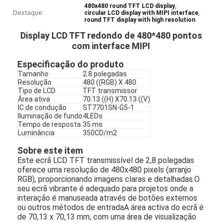
,
480x480 round TFT LCD display
Destaque:
,
circular LCD display with MIPI interface
round TFT display with high resolution
Display LCD TFT redondo de 480*480 pontos
com interface MIPI
Especificação do produto
Tamanho
2.8 polegadas
Resolução
480 ((RGB) X 480
Tipo de LCD
TFT transmissor
Área ativa
70.13 ((H) X70.13 ((V)
IC de condução
ST7701SN-G5-1
Iluminação de fundo
4LEDs
Tempo de resposta
35 ms
Luminância
350CD/m2
Sobre este item
Este ecrã LCD TFT transmissível de 2,8 polegadas
oferece uma resolução de 480x480 pixels (arranjo
RGB), proporcionando imagens claras e detalhadas.O
seu ecrã vibrante é adequado para projetos onde a
interação é manuseada através de botões externos
ou outros métodos de entradaA área activa do ecrã é
de 70,13 x 70,13 mm, com uma área de visualização