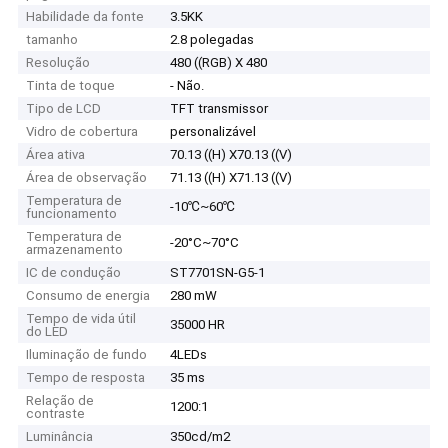
Habilidade da fonte
3.5KK
tamanho
2.8 polegadas
Resolução
480 ((RGB) X 480
Tinta de toque
- Não.
Tipo de LCD
TFT transmissor
Vidro de cobertura
personalizável
Área ativa
70.13 ((H) X70.13 ((V)
Área de observação
71.13 ((H) X71.13 ((V)
Temperatura de
-10℃~60℃
funcionamento
Temperatura de
-20°C~70°C
armazenamento
IC de condução
ST7701SN-G5-1
Consumo de energia
280 mW
Tempo de vida útil
35000 HR
do LED
Iluminação de fundo
4LEDs
Tempo de resposta
35 ms
Relação de
1200:1
contraste
Luminância
350cd/m2