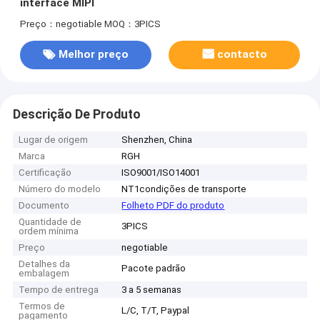
interface MIPI
Preço：negotiable
MOQ：3PICS
Melhor preço
contacto
Descrição De Produto
Lugar de origem
Shenzhen, China
Marca
RGH
Certificação
ISO9001/ISO14001
Número do modelo
NT1condições de transporte
Documento
Folheto PDF do produto
Quantidade de
3PICS
ordem mínima
Preço
negotiable
Detalhes da
Pacote padrão
embalagem
Tempo de entrega
3 a 5 semanas
Termos de
L/C, T/T, Paypal
pagamento