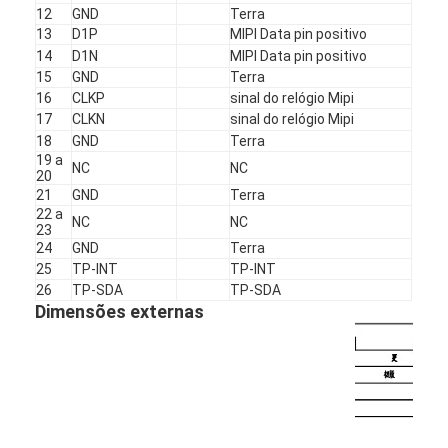
Display LCD quadrado
12
GND
Terra
13
D1P
MIPI Data pin positivo
14
D1N
MIPI Data pin positivo
Exibição LCD circular
15
GND
Terra
16
CLKP
sinal do relógio Mipi
exposição de Epaper da E-tinta
17
CLKN
sinal do relógio Mipi
18
GND
Terra
TFT LCD capacitivo touchscreen
19 a
NC
NC
20
TFT LCD Resistivo touchscreen
21
GND
Terra
22 a
NC
NC
23
Exibição PMoled
24
GND
Terra
25
TP-INT
TP-INT
Exibição LCD TFT
26
TP-SDA
TP-SDA
Dimensões externas
27
TP-SCL
TP-SCL
Exibição LCD TFT RF
28
TP-RST
TP-RST
29
TP-VCC
TP-VCC
Monitor industrial do LCD
30
TP-IOVCC
TP-IOVCC
Display Tft pequeno