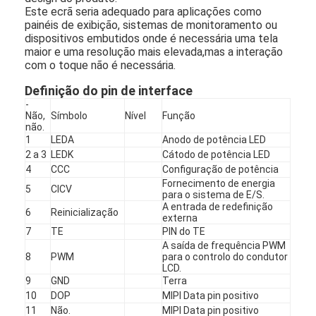
Este ecrã seria adequado para aplicações como
Sobre nós
painéis de exibição, sistemas de monitoramento ou
dispositivos embutidos onde é necessária uma tela
Visita à Fábrica
maior e uma resolução mais elevada,mas a interação
com o toque não é necessária.
Controle de qualidade
Definição do pin de interface
-
Contacte-nos
Não,
Símbolo
Nível
Função
não.
Notícias
1
LEDA
Anodo de potência LED
2 a 3
LEDK
Cátodo de potência LED
Casos
4
CCC
Configuração de potência
Fornecimento de energia
5
CICV
para o sistema de E/S.
Solicite um orçamento
A entrada de redefinição
6
Reinicialização
externa
7
TE
PIN do TE
A saída de frequência PWM
8
PWM
para o controlo do condutor
Exibição LCD TFT
LCD.
9
GND
Terra
IPS da exposição de TFT LCD
10
DOP
MIPI Data pin positivo
11
Não.
MIPI Data pin positivo