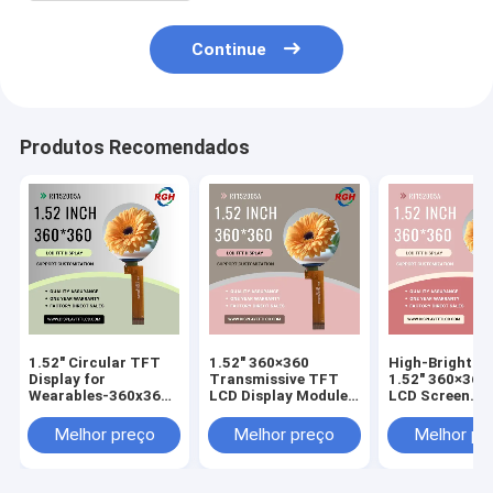
Continue
Produtos Recomendados
1.52" Circular TFT
1.52" 360×360
High-Brightne
Display for
Transmissive TFT
1.52" 360×360
Wearables-360x360
LCD Display Module
LCD Screen
Resolution ，
With ST77916 Driver
customizable 
customizable cover
, 580 Cd/M²
Glass
Melhor preço
Melhor preço
Melhor pr
glass