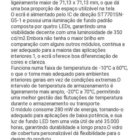
ligeiramente maior de 71,13 x 71,13 mm, o que dá
uma boa proporção de espaço utilizável na tela.
O ecrã é alimentado pelo IC de direção ST7701SN-
G5-1 e possui uma iluminação de fundo padrão
composta por quatro LEDs, garantindo uma
visibilidade decente com uma luminosidade de 350
cd/m2.Embora não tenha o maior brilho em
comparação com alguns outros módulos, continua a
ser adequado para a maioria das aplicações
interiores.1, o ecrã oferece boa diferenciação de
cores e clareza.
Funciona numa faixa de temperatura de -10°C a 60°C,
o que o torna mais adequado para ambientes
interiores gerais em vez de condições extremas.O
intervalo de temperatura de armazenamento é
ligeiramente mais amplo, -20°C a 70°C, permitindo
uma melhor gestão das flutuações de temperatura
durante o armazenamento ou transporte.
Início
O módulo consome 280 mW de energia, tornando-o
adequado para aplicações de baixa potência, e sua
Produtos
luz de fundo LED tem uma vida útil de até 35.000
horas, garantindo durabilidade a longo prazo.O vidro
Vídeos
de cobertura personalizável dá flexibilidade para o
design do produto.