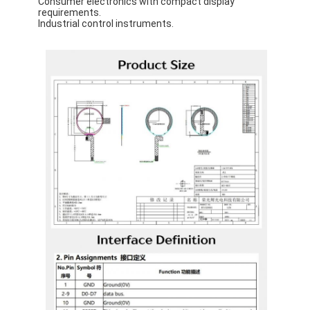
Consumer electronics with compact display
requirements.
Industrial control instruments.
Σπίτι
Προϊόντα
Βίντεο