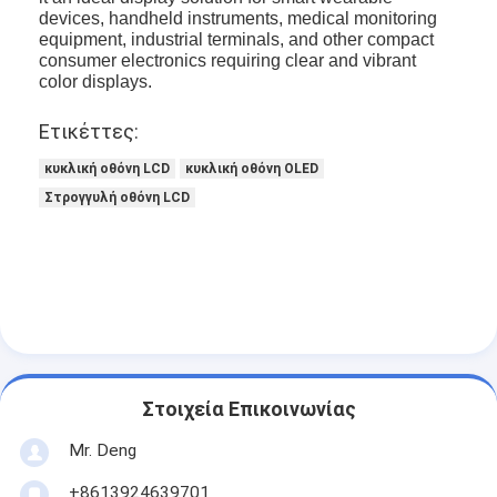
τετραγωνική οθόνη LCD
devices, handheld instruments, medical monitoring
equipment, industrial terminals, and other compact
consumer electronics requiring clear and vibrant
Στρογγυλή οθόνη LCD
color displays.
Επίδειξη Epaper ε-μελανιού
Ετικέττες:
Εικονική οθόνη TFT LCD
κυκλική οθόνη LCD
κυκλική οθόνη OLED
Στρογγυλή οθόνη LCD
Εικονική οθόνη LCD TFT με αντίσταση
Δείκτης PMoled
Δείκτης LCD TF TFT
Εικονική οθόνη TFT
Βιομηχανικό όργανο ελέγχου LCD
Στοιχεία Επικοινωνίας
Mr. Deng
Μικρή οθόνη Tft
+8613924639701