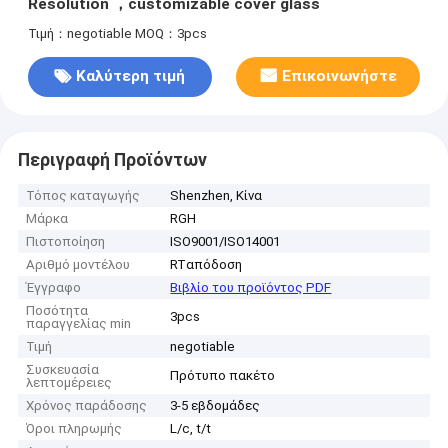
Resolution ，customizable cover glass
Τιμή：negotiable
MOQ：3pcs
Καλύτερη τιμή
Επικοινωνήστε
Περιγραφή Προϊόντων
Τόπος καταγωγής
Shenzhen, Κίνα
Μάρκα
RGH
Πιστοποίηση
ISO9001/ISO14001
Αριθμό μοντέλου
RTαπόδοση
Έγγραφο
Βιβλίο του προϊόντος PDF
Ποσότητα
3pcs
παραγγελίας min
Τιμή
negotiable
Συσκευασία
Πρότυπο πακέτο
λεπτομέρειες
Χρόνος παράδοσης
3-5 εβδομάδες
Όροι πληρωμής
L/c, t/t