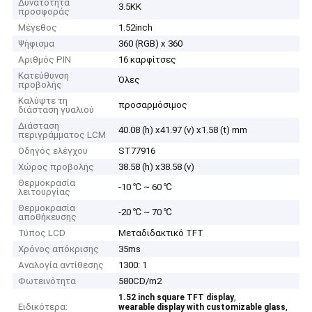
Δυνατότητα
3.5KK
προσφοράς
Μέγεθος
1.52inch
Ψήφισμα
360 (RGB) x 360
Αριθμός PIN
16 καρφίτσες
Κατεύθυνση
Όλες
προβολής
Καλύψτε τη
προσαρμόσιμος
διάσταση γυαλιού
Διάσταση
40.08 (h) x41.97 (v) x1.58 (t) mm
περιγράμματος LCM
Οδηγός ελέγχου
ST77916
Χώρος προβολής
38.58 (h) x38.58 (v)
Θερμοκρασία
-10 ℃ ~ 60 ℃
λειτουργίας
Θερμοκρασία
-20 ℃ ~ 70 ℃
αποθήκευσης
Τύπος LCD
Μεταδιδακτικό TFT
Χρόνος απόκρισης
35ms
Αναλογία αντίθεσης
1300: 1
Φωτεινότητα
580CD/m2
,
1.52 inch square TFT display
Ειδικότερα:
,
wearable display with customizable glass