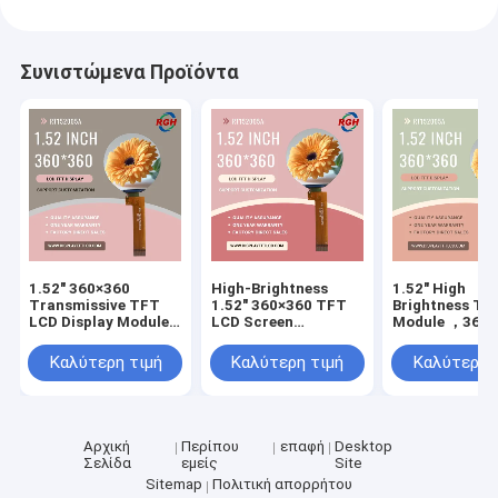
Συνιστώμενα Προϊόντα
1.52" 360×360
High-Brightness
1.52" High
Transmissive TFT
1.52" 360×360 TFT
Brightness TF
LCD Display Module
LCD Screen
Module ，360x
With ST77916 Driver
customizable Cover
Resolution , 1
, 580 Cd/M²
Glass
Contrast , All
Καλύτερη τιμή
Καλύτερη τιμή
Καλύτερη 
Viewing
Αρχική
Περίπου
επαφή
Desktop
Σελίδα
εμείς
Site
Sitemap
Πολιτική απορρήτου