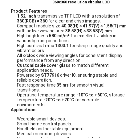
360x360 resolution circular LCD
Product Features
1.52-inch
transmissive TFT LCD with a resolution of
360(RGB) × 360
for clear and crisp images.
Compact module size
40.08(H) × 41.97(V) × 1.58(T) mm
with active viewing area
38.58(H) × 38.58(V) mm
.
High brightness
580 cd/m²
for excellent visibility in
various lighting conditions.
High contrast ratio
1300:1
for sharp image quality and
vibrant colors.
All o’clock
wide viewing angles for consistent display
performance from any direction.
Customizable cover glass
to match different
application needs.
Powered by
ST77916
driver IC, ensuring stable and
reliable operation.
Fast response time
35 ms
for smooth visual
transitions.
Operating temperature range
-10°C to +60°C
, storage
temperature
-20°C to +70°C
for versatile
environments.
Applications
Wearable smart devices.
Smart home control panels.
Handheld and portable equipment.
Medical monitoring devices.