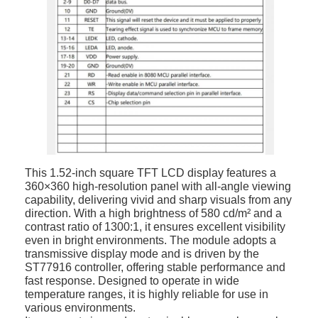
À propos de nous
Visite de l'usine
Contrôle de qualité
Nous contacter
Nouvelles
Les affaires
This 1.52-inch square TFT LCD display features a
360×360 high-resolution panel with all-angle viewing
capability, delivering vivid and sharp visuals from any
Demandez un devis
direction. With a high brightness of 580 cd/m² and a
contrast ratio of 1300:1, it ensures excellent visibility
even in bright environments. The module adopts a
transmissive display mode and is driven by the
Affichage LCD TFT
ST77916 controller, offering stable performance and
fast response. Designed to operate in wide
temperature ranges, it is highly reliable for use in
IPS d'affichage de TFT LCD
various environments.