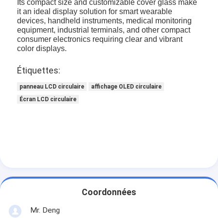
Its compact size and customizable cover glass make
affichage LCD carré
it an ideal display solution for smart wearable
devices, handheld instruments, medical monitoring
Affichage LCD circulaire
equipment, industrial terminals, and other compact
consumer electronics requiring clear and vibrant
color displays.
affichage d'Epaper d'E-encre
Étiquettes:
Écran tactile LCD capacitif TFT
panneau LCD circulaire
affichage OLED circulaire
Écran tactile résistif LCD TFT
Écran LCD circulaire
Affichage PMoled
Affichage LCD TF TFT
Affichage LCD TFT RF
Moniteur industriel d'affichage à cristaux liquides
Coordonnées
Écran Tft de petite taille
Mr. Deng