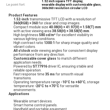
,
1.52 inch square TFT display
Le point fort:
,
wearable display with customizable glass
360x360 resolution circular LCD
Product Features
1.52-inch
transmissive TFT LCD with a resolution of
360(RGB) × 360
for clear and crisp images.
Compact module size
40.08(H) × 41.97(V) × 1.58(T) mm
with active viewing area
38.58(H) × 38.58(V) mm
.
High brightness
580 cd/m²
for excellent visibility in
various lighting conditions.
High contrast ratio
1300:1
for sharp image quality and
vibrant colors.
All o’clock
wide viewing angles for consistent display
performance from any direction.
Customizable cover glass
to match different
application needs.
Powered by
ST77916
driver IC, ensuring stable and
reliable operation.
Fast response time
35 ms
for smooth visual
transitions.
Operating temperature range
-10°C to +60°C
, storage
temperature
-20°C to +70°C
for versatile
environments.
Applications
Wearable smart devices.
Smart home control panels.
Handheld and portable equipment.