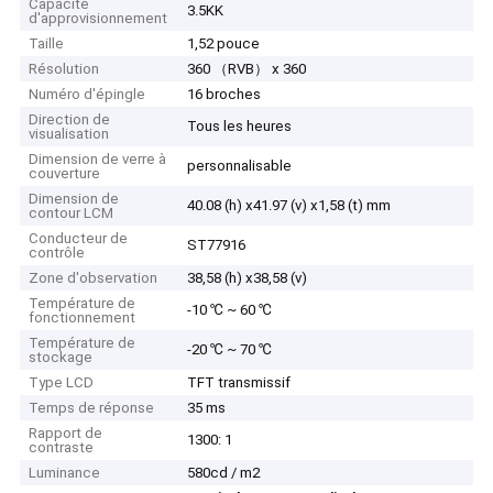
Capacité
3.5KK
d'approvisionnement
Taille
1,52 pouce
Résolution
360 （RVB） x 360
Numéro d'épingle
16 broches
Direction de
Tous les heures
visualisation
Dimension de verre à
personnalisable
couverture
Dimension de
40.08 (h) x41.97 (v) x1,58 (t) mm
contour LCM
Conducteur de
ST77916
contrôle
Zone d'observation
38,58 (h) x38,58 (v)
Température de
-10 ℃ ~ 60 ℃
fonctionnement
Température de
-20 ℃ ~ 70 ℃
stockage
Type LCD
TFT transmissif
Temps de réponse
35 ms
Rapport de
1300: 1
contraste
Luminance
580cd / m2