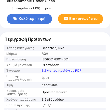
customizable Cover Glass
Τιμή：negotiable
MOQ：3pcs
Καλύτερη τιμή
Επικοινωνήστε
Περιγραφή Προϊόντων
Τόπος καταγωγής
Shenzhen, Κίνα
Μάρκα
RGH
Πιστοποίηση
ISO9001/ISO14001
Αριθμό μοντέλου
RTαπόδοση
Έγγραφο
Βιβλίο του προϊόντος PDF
Ποσότητα
3pcs
παραγγελίας min
Τιμή
negotiable
Συσκευασία
Πρότυπο πακέτο
λεπτομέρειες
Χρόνος παράδοσης
3-5 εβδομάδες
Όροι πληρωμής
L/c, t/t