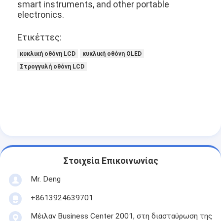
smart instruments, and other portable
τετραγωνική οθόνη LCD
electronics.
Στρογγυλή οθόνη LCD
Ετικέττες:
Επίδειξη Epaper ε-μελανιού
κυκλική οθόνη LCD
κυκλική οθόνη OLED
Στρογγυλή οθόνη LCD
Εικονική οθόνη TFT LCD
Εικονική οθόνη LCD TFT με αντίσταση
Δείκτης PMoled
Δείκτης LCD TF TFT
Εικονική οθόνη TFT
Στοιχεία Επικοινωνίας
Mr. Deng
Βιομηχανικό όργανο ελέγχου LCD
+8613924639701
Μικρή οθόνη Tft
Μέιλαν Business Center 2001, στη διασταύρωση της