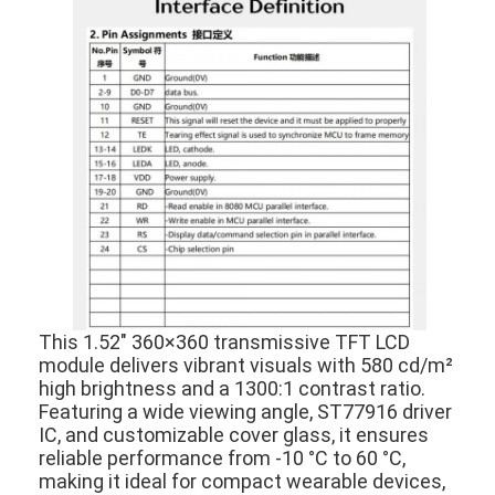
Σχετικά με εμάς
Επισκέψεις στο εργοστάσιο
Ποιοτικός έλεγχος
Επικοινωνήστε μαζί μας
Ειδήσεις
Υποθέσεις
Ζητήστε μια προσφορά
This 1.52" 360×360 transmissive TFT LCD
module delivers vibrant visuals with 580 cd/m²
high brightness and a 1300:1 contrast ratio.
Featuring a wide viewing angle, ST77916 driver
Εικονική οθόνη TFT
IC, and customizable cover glass, it ensures
reliable performance from -10 °C to 60 °C,
Επίδειξη ΔΙΕΘΝΏΝ ΕΙΔΗΣΕΟΓΡΑΦΙΚΏΝ ΠΡΑΚΤΟΡΕΊΩΝ TFT LC
making it ideal for compact wearable devices,