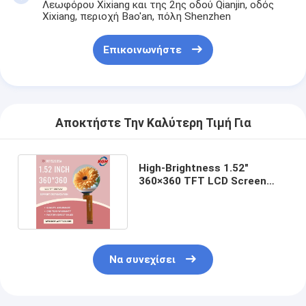
η επίδειξη
Λεωφόρου Xixiang και της 2ης οδού Qianjin, οδός
Xixiang, περιοχή Bao'an, πόλη Shenzhen
Επικοινωνήστε
Αποκτήστε Την Καλύτερη Τιμή Για
High-Brightness 1.52"
360×360 TFT LCD Screen
customizable Cover Glass
Να συνεχίσει