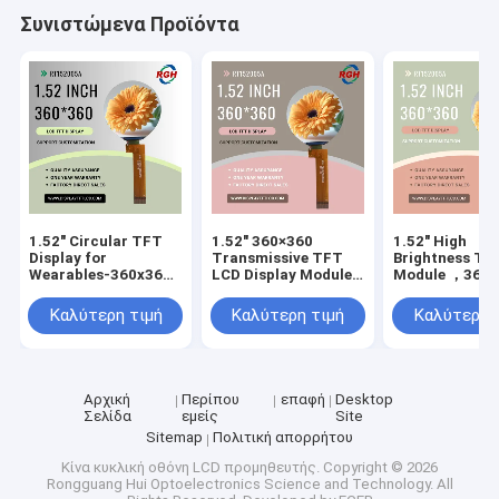
Συνιστώμενα Προϊόντα
1.52" Circular TFT
1.52" 360×360
1.52" High
Display for
Transmissive TFT
Brightness TF
Wearables-360x360
LCD Display Module
Module ，360x
Resolution ，
With ST77916 Driver
Resolution , 1
customizable cover
, 580 Cd/M²
Contrast , All
Καλύτερη τιμή
Καλύτερη τιμή
Καλύτερη 
glass
Viewing
Αρχική
Περίπου
επαφή
Desktop
Σελίδα
εμείς
Site
Sitemap
Πολιτική απορρήτου
Κίνα κυκλική οθόνη LCD προμηθευτής.
Copyright © 2026
Rongguang Hui Optoelectronics Science and Technology. All