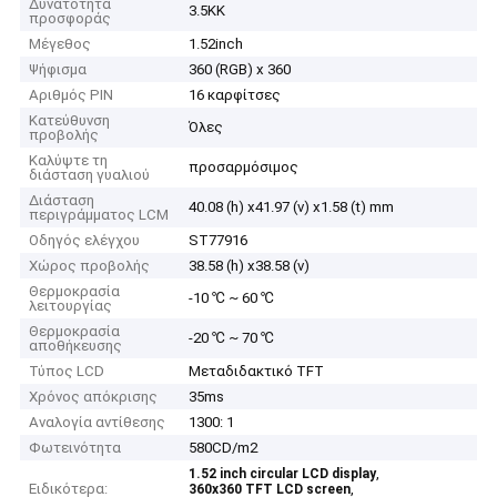
Δυνατότητα
3.5KK
προσφοράς
Μέγεθος
1.52inch
Ψήφισμα
360 (RGB) x 360
Αριθμός PIN
16 καρφίτσες
Κατεύθυνση
Όλες
προβολής
Καλύψτε τη
προσαρμόσιμος
διάσταση γυαλιού
Διάσταση
40.08 (h) x41.97 (v) x1.58 (t) mm
περιγράμματος LCM
Οδηγός ελέγχου
ST77916
Χώρος προβολής
38.58 (h) x38.58 (v)
Θερμοκρασία
-10 ℃ ~ 60 ℃
λειτουργίας
Θερμοκρασία
-20 ℃ ~ 70 ℃
αποθήκευσης
Τύπος LCD
Μεταδιδακτικό TFT
Χρόνος απόκρισης
35ms
Αναλογία αντίθεσης
1300: 1
Φωτεινότητα
580CD/m2
,
1.52 inch circular LCD display
Ειδικότερα:
,
360x360 TFT LCD screen