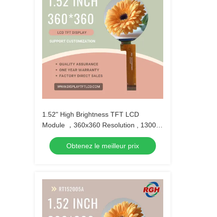
1.52" High Brightness TFT LCD
Module ，360x360 Resolution , 1300:1
Contrast , All-Angle Viewing
Obtenez le meilleur prix