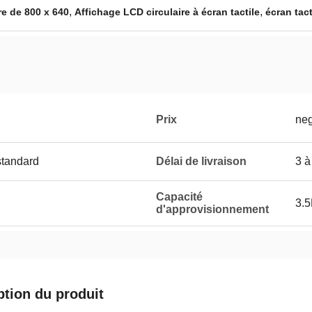
,
,
re de 800 x 640
Affichage LCD circulaire à écran tactile
écran tac
Prix
neg
standard
Délai de livraison
3 à
Capacité
3.
d'approvisionnement
ption du produit