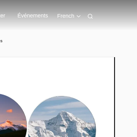
er
Événements
French
es