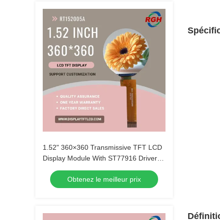
Spécifi
1.52" 360×360 Transmissive TFT LCD
Display Module With ST77916 Driver ,
580 Cd/M²
Obtenez le meilleur prix
Définiti