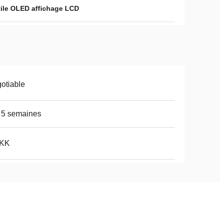
tile OLED affichage LCD
otiable
 5 semaines
5KK