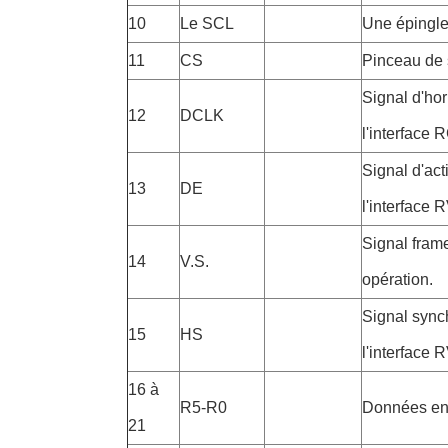
10
Le SCL
Une épingle 
11
CS
Pinceau de 
Signal d'ho
12
DCLK
l'interface 
Signal d'ac
13
DE
l'interface 
Signal fram
14
V.S.
opération.
Signal sync
15
HS
l'interface 
16 à
R5-R0
Données en
21