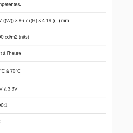
pétentes.
7 ((W)) × 86.7 ((H) × 4.19 ((T) mm
0 cd/m2 (nits)
t à l'heure
°C à 70°C
V à 3,3V
00:1
c