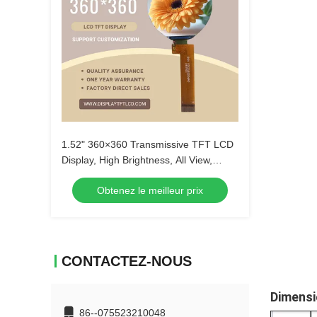
1.52" 360×360 Transmissive TFT LCD
Display, High Brightness, All View,
ST77916 Driver
Obtenez le meilleur prix
CONTACTEZ-NOUS
Dimensi
86--075523210048