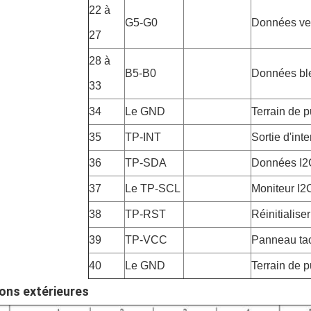
22 à
G5-G0
Données ve
27
28 à
B5-B0
Données bl
33
34
Le GND
Terrain de 
35
TP-INT
Sortie d'int
36
TP-SDA
Données I2C
37
Le TP-SCL
Moniteur I2C
38
TP-RST
Réinitialise
39
TP-VCC
Panneau tac
40
Le GND
Terrain de 
ons extérieures