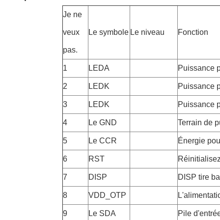
Je ne
veux
Le symbole
Le niveau
Fonction
pas.
1
LEDA
Puissance p
2
LEDK
Puissance p
3
LEDK
Puissance p
4
Le GND
Terrain de 
5
Le CCR
Énergie pou
6
RST
Réinitialise
7
DISP
DISP tire ba
8
VDD_OTP
L'alimentati
9
Le SDA
Pile d'entré