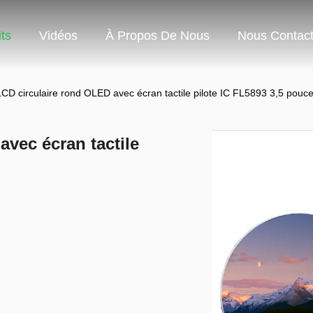
ts
Vidéos
À Propos De Nous
Nous Contact
CD circulaire rond OLED avec écran tactile pilote IC FL5893 3,5 pouc
vec écran tactile