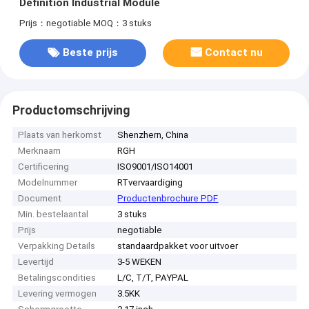
Definition Industrial Module
Prijs：negotiable
MOQ：3 stuks
Beste prijs
Contact nu
Productomschrijving
Plaats van herkomst
Shenzhern, China
Merknaam
RGH
Certificering
ISO9001/ISO14001
Modelnummer
RTvervaardiging
Document
Productenbrochure PDF
Min. bestelaantal
3 stuks
Prijs
negotiable
Verpakking Details
standaardpakket voor uitvoer
Levertijd
3-5 WEKEN
Betalingscondities
L/C, T/T, PAYPAL
Levering vermogen
3.5KK