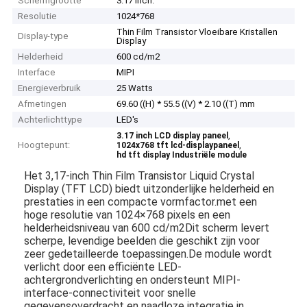
Schermgrootte
3.17 inch.
Resolutie
1024*768
Thin Film Transistor Vloeibare Kristallen
Display-type
Display
Helderheid
600 cd/m2
Interface
MIPI
Energieverbruik
25 Watts
Afmetingen
69.60 ((H) * 55.5 ((V) * 2.10 ((T) mm
Achterlichttype
LED's
,
3.17 inch LCD display paneel
Hoogtepunt:
,
1024x768 tft lcd-displaypaneel
hd tft display Industriële module
Het 3,17-inch Thin Film Transistor Liquid Crystal
Display (TFT LCD) biedt uitzonderlijke helderheid en
prestaties in een compacte vormfactor.met een
hoge resolutie van 1024×768 pixels en een
helderheidsniveau van 600 cd/m2Dit scherm levert
scherpe, levendige beelden die geschikt zijn voor
zeer gedetailleerde toepassingen.De module wordt
verlicht door een efficiënte LED-
achtergrondverlichting en ondersteunt MIPI-
interface-connectiviteit voor snelle
gegevensoverdracht en naadloze integratie in