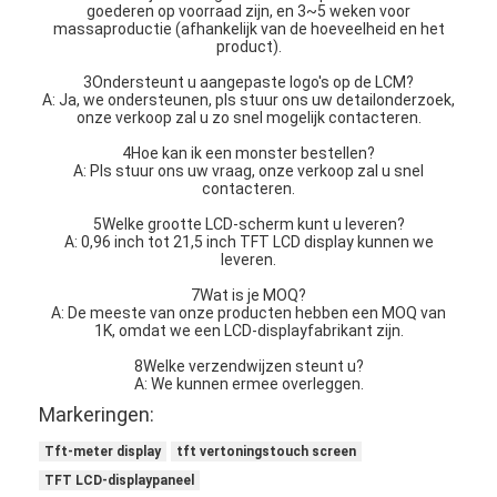
goederen op voorraad zijn, en 3~5 weken voor
massaproductie (afhankelijk van de hoeveelheid en het
product).
3Ondersteunt u aangepaste logo's op de LCM?
A: Ja, we ondersteunen, pls stuur ons uw detailonderzoek,
onze verkoop zal u zo snel mogelijk contacteren.
4Hoe kan ik een monster bestellen?
A: Pls stuur ons uw vraag, onze verkoop zal u snel
contacteren.
5Welke grootte LCD-scherm kunt u leveren?
A: 0,96 inch tot 21,5 inch TFT LCD display kunnen we
leveren.
7Wat is je MOQ?
A: De meeste van onze producten hebben een MOQ van
1K, omdat we een LCD-displayfabrikant zijn.
8Welke verzendwijzen steunt u?
A: We kunnen ermee overleggen.
Markeringen:
Tft-meter display
tft vertoningstouch screen
TFT LCD-displaypaneel