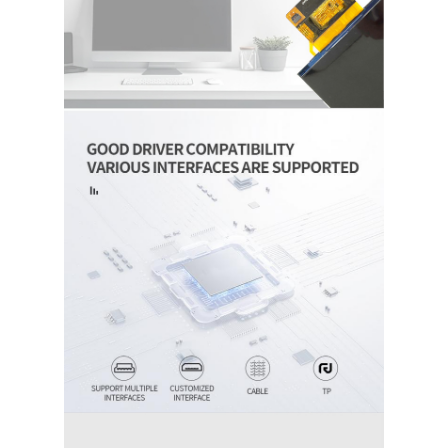
Over ons
Fabriekstocht
Kwaliteitscontrole
Neem contact met ons op
Nieuws
Gevallen
Offerte Aanvragen
TFT-LCD-scherm
IPS de Vertoning van TFT LCD