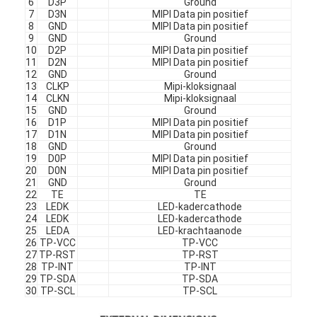
6
D3P
Ground
amoled vertoning
7
D3N
MIPI Data pin positief
8
GND
MIPI Data pin positief
9
GND
Ground
10
D2P
MIPI Data pin positief
11
D2N
MIPI Data pin positief
12
GND
Ground
13
CLKP
Mipi-kloksignaal
14
CLKN
Mipi-kloksignaal
15
GND
Ground
16
D1P
MIPI Data pin positief
17
D1N
MIPI Data pin positief
18
GND
Ground
19
D0P
MIPI Data pin positief
20
D0N
MIPI Data pin positief
21
GND
Ground
22
TE
TE
23
LEDK
LED-kadercathode
24
LEDK
LED-kadercathode
25
LEDA
LED-krachtaanode
26
TP-VCC
TP-VCC
27
TP-RST
TP-RST
28
TP-INT
TP-INT
29
TP-SDA
TP-SDA
30
TP-SCL
TP-SCL