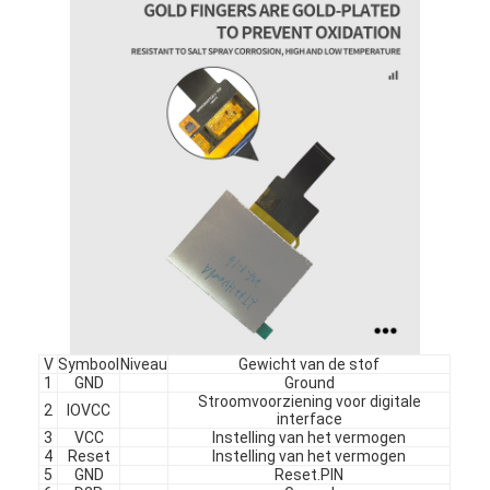
vierkante lcd-display
Circulair LCD-scherm
E-inkt Epaper-Vertoning
TFT-LCD-capacitatief touchscreen
TFT-LCD-resistief touchscreen
PMoled display
TFT-LCD-scherm
RF TFT LCD-scherm
V
Symbool
Niveau
Gewicht van de stof
1
GND
Ground
Industriële LCD Monitor
Stroomvoorziening voor digitale
2
IOVCC
interface
3
VCC
Instelling van het vermogen
Kleine Tft-scherm
4
Reset
Instelling van het vermogen
5
GND
Reset.PIN