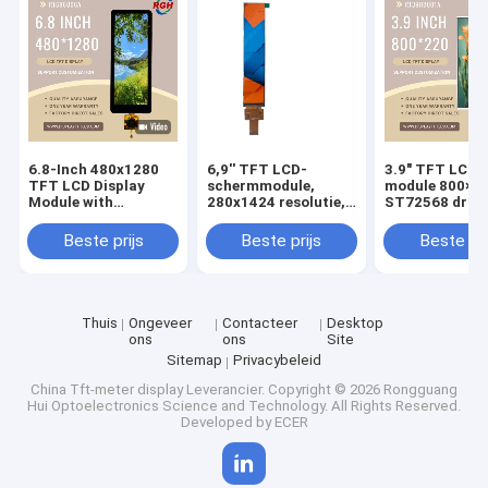
6.8-Inch 480x1280
6,9'' TFT LCD-
3.9" TFT LCD-
TFT LCD Display
schermmodule,
module 800×2
Module with
280x1424 resolutie,
ST72568 driver
Capacitive Touch
ST7703I-G5-DP
LED
Panel , FL7705 Driver
driver, Hoog
achtergrondver
Beste prijs
Beste prijs
Beste pri
, Wide Temperature
contrast 1200:1,
aanpasbaar
Range
Breed
beschermglas
temperatuurbereik
Thuis
Ongeveer
Contacteer
Desktop
ons
ons
Site
Sitemap
Privacybeleid
China Tft-meter display Leverancier.
Copyright © 2026 Rongguang
Hui Optoelectronics Science and Technology. All Rights Reserved.
Developed by
ECER