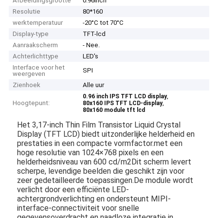
Afbeeldingsgrootte
0.96inch
Resolutie
80*160
werktemperatuur
-20°C tot 70°C
Display-type
TFT-lcd
Aanraakscherm
- Nee.
Achterlichttype
LED's
Interface voor het
SPI
weergeven
Zienhoek
Alle uur
,
0.96 inch IPS TFT LCD display
Hoogtepunt:
,
80x160 IPS TFT LCD-display
80x160 module tft lcd
Het 3,17-inch Thin Film Transistor Liquid Crystal
Display (TFT LCD) biedt uitzonderlijke helderheid en
prestaties in een compacte vormfactor.met een
hoge resolutie van 1024×768 pixels en een
helderheidsniveau van 600 cd/m2Dit scherm levert
scherpe, levendige beelden die geschikt zijn voor
zeer gedetailleerde toepassingen.De module wordt
verlicht door een efficiënte LED-
achtergrondverlichting en ondersteunt MIPI-
interface-connectiviteit voor snelle
gegevensoverdracht en naadloze integratie in