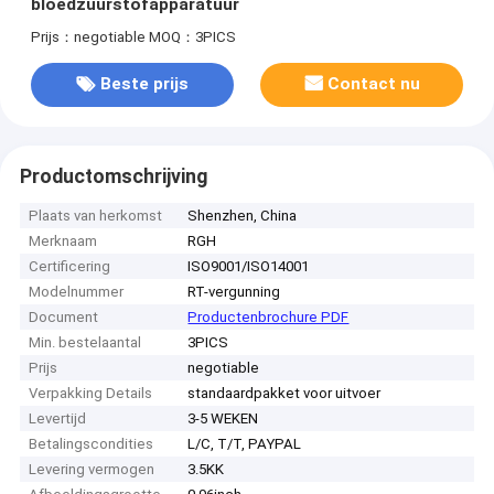
bloedzuurstofapparatuur
Prijs：negotiable
MOQ：3PICS
Beste prijs
Contact nu
Productomschrijving
Plaats van herkomst
Shenzhen, China
Merknaam
RGH
Certificering
ISO9001/ISO14001
Modelnummer
RT-vergunning
Document
Productenbrochure PDF
Min. bestelaantal
3PICS
Prijs
negotiable
Verpakking Details
standaardpakket voor uitvoer
Levertijd
3-5 WEKEN
Betalingscondities
L/C, T/T, PAYPAL
Levering vermogen
3.5KK