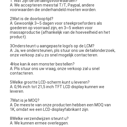
1: Wat zijn de betalingsvoorwaarden?
A: We accepteren meestal T/T, Paypal, andere
voorwaarden die onderhandeld moeten worden.
2Wat is de doorlooptijd?
A: Gewoonlijk 3~5 dagen voor steekproeforders als
goederen op voorraad zijn, en 3~5 weken voor
massaproductie (afhankelijk van de hoeveelheid en het
product).
3Ondersteunt u aangepaste logo's op de LCM?
A: Ja, we ondersteunen, pls stuur ons uw detailonderzoek,
onze verkoop zal u zo snel mogelijk contacteren.
4Hoe kan ik een monster bestellen?
A: Pls stuur ons uw vraag, onze verkoop zal u snel
contacteren.
5Welke grootte LCD-scherm kunt u leveren?
A: 0,96 inch tot 21,5 inch TFT LCD display kunnen we
leveren.
7Wat is je MOQ?
A: De meeste van onze producten hebben een MOQ van
1K, omdat we een LCD-displayfabrikant zijn.
8Welke verzendwijzen steunt u?
A: We kunnen ermee overleggen.