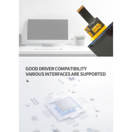
À propos de nous
Visite de l'usine
Contrôle de qualité
Nous contacter
Nouvelles
Les affaires
Demandez un devis
Affichage LCD TFT
IPS d'affichage de TFT LCD