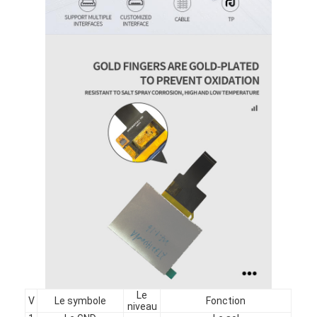
affichage LCD carré
Affichage LCD circulaire
affichage d'Epaper d'E-encre
Écran tactile LCD capacitif TFT
Écran tactile résistif LCD TFT
Affichage PMoled
Affichage LCD TF TFT
Affichage LCD TFT RF
Moniteur industriel d'affichage à cristaux liquides
Écran Tft de petite taille
Le
V
Le symbole
Fonction
niveau