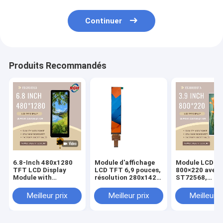
Continuer
Produits Recommandés
6.8-Inch 480x1280
Module d'affichage
Module LCD TF
TFT LCD Display
LCD TFT 6,9 pouces,
800×220 avec p
Module with
résolution 280x1424,
ST72568,
Capacitive Touch
pilote ST7703I-G5-
rétroéclairage
Panel , FL7705 Driver
DP, contraste élevé
LED, verre de
Meilleur prix
Meilleur prix
Meilleur p
, Wide Temperature
1200:1, plage de
protection
Range
températures
personnalisab
étendue