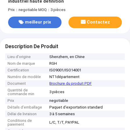
industriel haute définition
Prix：negotiable
MOQ：3 pièces
meilleur prix
Contactez
Description De Produit
Lieu d'origine
Shenzhern, en Chine
Nom de marque
RGH
Certification
ISO9001/ISO14001
Numéro de modèle
NT1département
Document
Brochure du produit PDF
Quantité de
3 pièces
commande min
Prix
negotiable
Détails d'emballage
Paquet d'exportation standard
Délai de livraison
3 à 5 semaines
Conditions de
L/C, T/T, PAYPAL
paiement