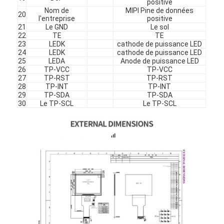
positive
Nom de
MIPI Pine de données
20
l'entreprise
positive
21
Le GND
Le sol
22
TE
TE
23
LEDK
cathode de puissance LED
24
LEDK
cathode de puissance LED
25
LEDA
Anode de puissance LED
26
TP-VCC
TP-VCC
27
TP-RST
TP-RST
28
TP-INT
TP-INT
29
TP-SDA
TP-SDA
30
Le TP-SCL
Le TP-SCL