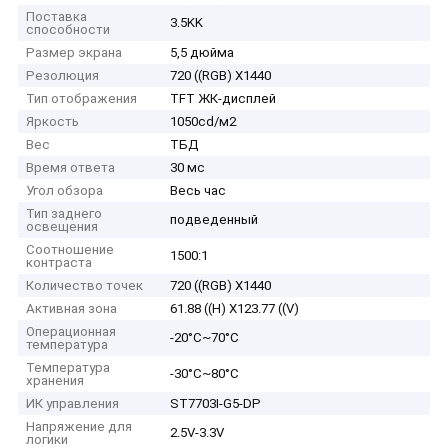
Поставка
3.5KK
способности
Размер экрана
5,5 дюйма
Резолюция
720 ((RGB) X1440
Тип отображения
TFT ЖК-дисплей
Яркость
1050cd/м2
Вес
ТБД
Время ответа
30 мс
Угол обзора
Весь час
Тип заднего
подведенный
освещения
Соотношение
1500:1
контраста
Количество точек
720 ((RGB) X1440
Активная зона
61.88 ((H) X123.77 ((V)
Операционная
-20°C~70°C
температура
Температура
-30°C~80°C
хранения
ИК управления
ST7703I-G5-DP
Напряжение для
2.5V-3.3V
логики