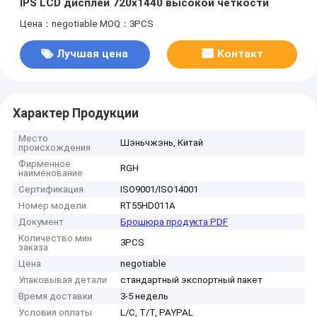
IPS LCD дисплей 720x1440 высокой четкости
Цена：negotiable
MOQ：3PCS
Лучшая цена
Контакт
Характер Продукции
Место
Шэньчжэнь, Китай
происхождения
Фирменное
RGH
наименование
Сертификация
ISO9001/ISO14001
Номер модели
RT55HD011A
Документ
Брошюра продукта PDF
Количество мин
3PCS
заказа
Цена
negotiable
Упаковывая детали
стандартный экспортный пакет
Время доставки
3-5 недель
Условия оплаты
L/C, T/T, PAYPAL