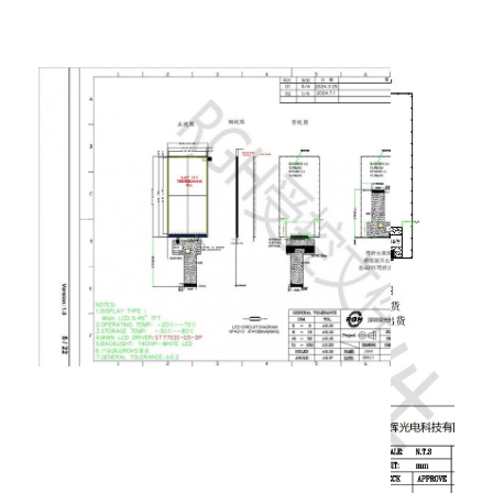
amoled дисплей
Пара данных
31
D0P
дифференциала MIPI DSI.
Дифференциальная пара
32
D0N
данных MIPIDSI.
33-
ГНД
Земля
34
35
TP-RST
TP-RST
36
TP-INT
TP-INT
37
TP-SDA
TP-SDA
38
TP-SCL
TP-SCL
39
TP-GND
TP-GND
40
TP-VDD
TP-VDD