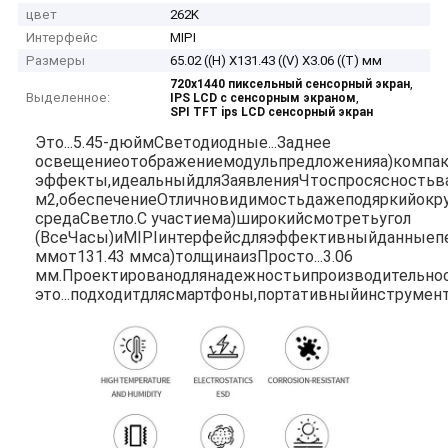
цвет
262K
Интерфейс
MIPI
Размеры
65.02 ((H) X131.43 ((V) X3.06 ((T) мм
,
720x1440 пиксельный сенсорный экран
Выделенное:
,
IPS LCD с сенсорным экраном
SPI TFT ips LCD сенсорный экран
Это...
5.45-
дюйм
Светодиодные...
Заднее
освещение
отображение
модуль
предложения
а)
компа
эффекты,
идеальный
для
Заявления
Что
спрос
ясность
в
м2,
обеспечение
Отлично
видимость
даже
под
яркий
окр
среда
Светло.
С участием
а)
широкий
смотреть
угол
(
Все
Часы)
и
MIPI
интерфейс
для
эффективный
данные
п
мм
от
131.43 мм
с
а)
толщина
из
Просто...
3.06
мм.
Проектировано
для
надежность
и
производительнос
это...
подходит
для
смартфоны,
портативный
инструмен