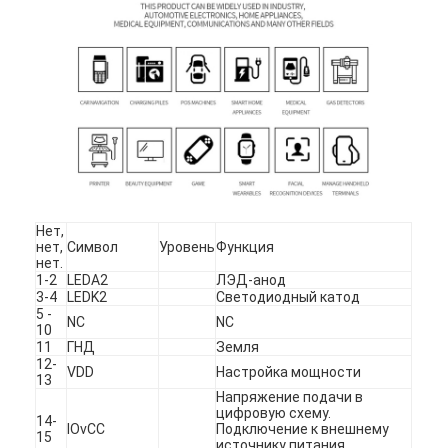
О нас
Экскурсия по заводу
Контроль качества
Свяжитесь с нами
Новости
Нет,
Случаи
нет,
Символ
Уровень
Функция
нет.
1-2
LEDA2
ЛЭД-анод
Запросите цитату
3-4
LEDK2
Светодиодный катод
5 -
NC
NC
10
11
ГНД
Земля
12-
Дисплей TFT LCD
VDD
Настройка мощности
13
Напряжение подачи в
цифровую схему.
IPS дисплея TFT LCD
14-
IOvCC
Подключение к внешнему
15
источнику питания