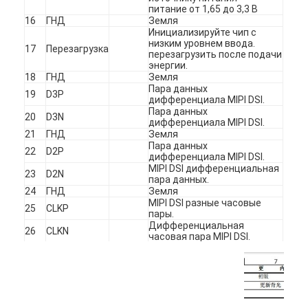
квадратный ЖК-дисплей
питание от 1,65 до 3,3 В
16
ГНД
Земля
Инициализируйте чип с
Кругообразный ЖК-дисплей
низким уровнем ввода.
17
Перезагрузка
перезагрузить после подачи
энергии.
дисплей Epaper E-чернил
18
ГНД
Земля
Пара данных
19
D3P
TFT LCD емкостный сенсорный экран
дифференциала MIPI DSI.
Пара данных
20
D3N
дифференциала MIPI DSI.
Резистивный сенсорный экран TFT LCD
21
ГНД
Земля
Пара данных
22
D2P
дифференциала MIPI DSI.
Дисплей PMoled
MIPI DSI дифференциальная
23
D2N
пара данных.
TF TFT ЖК-дисплей
24
ГНД
Земля
MIPI DSI разные часовые
25
CLKP
пары.
Радиочастотный TFT LCD дисплей
Дифференциальная
26
CLKN
часовая пара MIPI DSI.
27
ГНД
Земля
Промышленный монитор LCD
Пара данных
28
D1P
дифференциала MIPI DSI.
Малый Tft дисплей
Дифференциальная пара
29
D1N
данных MIPIDSI.
30
ГНД
Земля