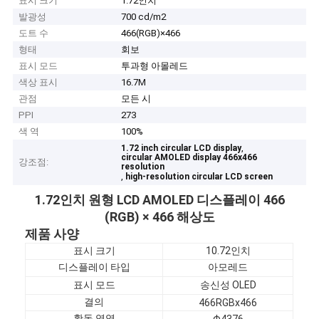
표시 크기
1.72인치
발광성
700 cd/m2
도트 수
466(RGB)×466
형태
회보
표시 모드
투과형 아몰레드
색상 표시
16.7M
관점
모든 시
PPI
273
색 역
100%
,
1.72 inch circular LCD display
circular AMOLED display 466x466
강조점:
resolution
,
high-resolution circular LCD screen
1.72인치 원형 LCD AMOLED 디스플레이 466
(RGB) × 466 해상도
제품 사양
표시 크기
10.72인치
디스플레이 타입
아모레드
표시 모드
송신성 OLED
결의
466RGBx466
활동 영역
Φ4376