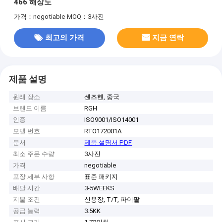
466 해상도
가격：negotiable
MOQ：3사진
최고의 가격
지금 연락
제품 설명
원래 장소
센즈헨, 중국
브랜드 이름
RGH
인증
ISO9001/ISO14001
모델 번호
RTO172001A
문서
제품 설명서 PDF
최소 주문 수량
3사진
가격
negotiable
포장 세부 사항
표준 패키지
배달 시간
3-5WEEKS
지불 조건
신용장, T/T, 파이팔
공급 능력
3.5KK