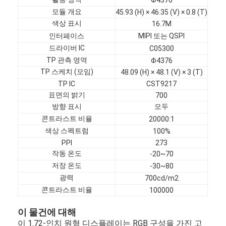
모듈 개요
45.93 (H) × 46.35 (V) × 0.8 (T)
색상 표시
16.7M
인터페이스
MIPI 또는 QSPI
드라이버 IC
C05300
TP 관측 영역
Φ4376
TP 스케치 (모임)
48.09 (H) × 48.1 (V) × 3 (T)
TP IC
CST9217
표면의 밝기
700
방향 표시
모두
콘트라스트 비율
20000:1
색상 스펙트럼
100%
PPI
273
작동 온도
-20~70
저장 온도
-30~80
광력
700cd/m2
콘트라스트 비율
100000
이 물건에 대해
이 1.72-인치 원형 디스플레이는 RGB 구성을 가진 고