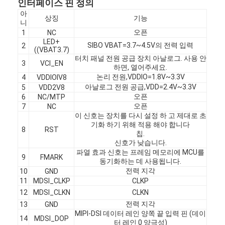
인터페이스 핀 정의
우리 에 관한 것
아
상징
기능
니
공장 투어
오픈
1
NC
LED+
SIBO VBAT=3.7~4.5V의 전력 입력
2
((VBAT3.7)
품질 관리
터치 패널 전원 공급 장치 아날로그. 사용 안
3
VCI_EN
하면, 열어주세요.
저희와 연락
논리 전원,VDDIO=1.8V~3.3V
4
VDDIOIV8
아날로그 전원 공급,VDD=2.4V~3.3V
5
VDD2V8
오픈
6
NC/MTP
뉴스
오픈
7
NC
이 신호는 장치를 다시 설정 하 고 제대로 초
사례
기화 하기 위해 적용 해야 합니다
8
RST
칩.
견적 요청
신호가 낮습니다.
파열 효과 신호는 프레임 메모리에 MCU를
9
FMARK
동기화하는 데 사용됩니다.
전력 지각
10
GND
11
MDSI_CLKP
CLKP
TFT LCD 디스플레이
12
MDSI_CLKN
CLKN
전력 지각
13
GND
IPS TFT LCD 디스플레이
MIPI-DSI 데이터 레인 양쪽 끝 입력 핀 (데이
14
MDSI_DOP
터 레인 0 양극성)