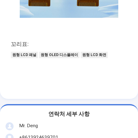
꼬리표:
원형 LCD 패널
원형 OLED 디스플레이
원형 LCD 화면
연락처 세부 사항
Mr. Deng
+8613924639701