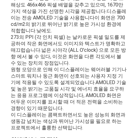
해상도 466x466 픽셀 배열을 갖추고 있으며, 1670만
가지 색상을 가진 선명한 시각을 제공합니다.디스플레
이는 전송 AMOLED 기술을 사용합니다이 화면은 700
cd/m2의 밝기로 뛰어난 밝기로 높은 가시성 환경에
적합합니다.낮에도.
273의 PPI (각 인치 픽셀) 는 날카로운 픽셀 밀도를 제
공하여 작은 화면에서도 이미지와 텍스트가 명확하고
매끄럽습니다.넓은 시야각 (ALL O'clock) 으로 모든 방
향 에서 볼 수 있다, 이것은 화면을 다른 각도에서 볼
수 있는 장치의 장점입니다.
원형 모양으로 인해 이 디스플레이는 웨어러블 기기나
스마트 워치나 둥근 화면이 선호되는 사용자 지정 기
기에 적용될 수 있도록 설계되었습니다.AMOLED 기술
및 높은 밝기는 고품질 시각 및 에너지 효율을 요구하
는 응용 프로그램에 이상적입니다, AMOLED 화면은
어두운 이미지를 표시할 때 더 적은 전력을 소비하는
홈
경향이 있기 때문입니다.
이 디스플레이는 콤팩트하면서도 높은 성능의 화면과
제품
생동감 넘치는 색상과 뛰어난 가시성을 필요로 하는
프로젝트에서 훌륭한 선택입니다.
비디오