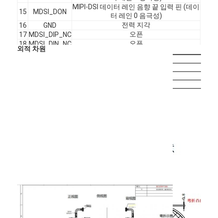
정사각형 LCD 디스플레이
MIPI-DSI 데이터 레인 음향 끝 입력 핀 (데이
15
MDSI_DON
터 레인 0 음극성)
전력 지각
16
GND
원형 LCD 디스플레이
오픈
17
MDSI_DIP_NC
오픈
18
MDSI_DIN_NC
외적 차원
e-잉크 전자신문 디스플레이
전력 지각
19
GND
터치 패널 전원 공급 장치 아날로그. 사용 안
TP_VDD2V8
20
TFT LCD 용량 터치 스크린
((CTP)
하면, 열어주세요.
터치 패널 재설정
21
TP_RST1.8V
터치 패널 I2C 시계
22
TP_SCL1.8V
TFT LCD 저항성 터치 스크린
터치 패널 I2C 데이터
23
TP_SDA1.8V
터치 패널 중단 출력
24
TP_INT1.8V
PMOLED 디스플레이
TF TFT LCD 디스플레이
RF TFT LCD 디스플레이
산업적 LCD 모니터
소형 TFT 디스플레이