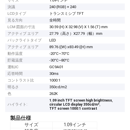
サイズ
1.09インチ
決議
240 (RGB) × 240
LCDタイプ
トランスミシブ TFT
見る方向
全時間
LCM 図面の寸法
30.59 (H) X 32.98 (V) X 1.56 (T) mm
アクティブ エリア
27.79（高さ）X27.79（幅）mm
バックライトタイプ
LED
アクティブ エリア
89.76 ((W) x83.49 ((H) mm
動作温度
-20°C~70°C
貯蔵温度
-30°C~80°C
運転IC
GC9A01
応答時間
30ms
コントラスト比
1000:1
明るさ
350cd/m2
色
262K
,
1.09 inch TFT screen high brightness
ハイライト:
,
circular LCD display 350cd/m²
TFT screen 1000:1 contrast
製品仕様
サイズ
1.09インチ