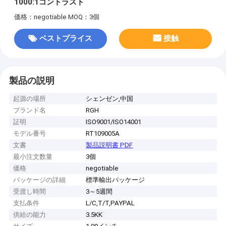
1000:1コントラスト
価格：negotiable
MOQ：3個
ベストプライス
接触
製品の説明
起源の場所
シェンゼン,中国
ブランド名
RGH
証明
ISO9001/ISO14001
モデル番号
RT109005A
文書
製品説明書 PDF
最小注文数量
3個
価格
negotiable
パッケージの詳細
標準輸出パッケージ
受渡し時間
3～5週間
支払条件
L/C,T/T,PAYPAL
供給の能力
3.5KK