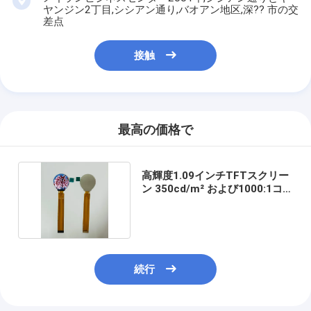
ヤンジン2丁目,シシアン通り,バオアン地区,深?? 市の交
差点
接触
最高の価格で
高輝度1.09インチTFTスクリー
ン 350cd/m² および1000:1コ
ントラスト
続行