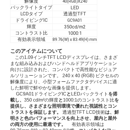
解像度
40(RGB)X240
バックライトタイプ
LED
LCDタイプ
透過型TFT
ドライビングIC
GC9A01
輝度
350cd/m2
コントラスト比
1000:1
有効表示領域
89.76(W) x 83.49(H) mm
このアイテムについて
この1.09インチTFT LCDディスプレイは、さまざ
まな組み込みおよびハンドヘルドアプリケーション
向けに設計された、コンパクトで高性能なビジュア
ルソリューションです。 240 x 40 (RGB) ピクセルの
解像度により、小型フォームファクタデバイスに適
した鮮明で鮮やかな画像を提供します。
と
を搭
GC9A01ドライビングIC
LEDバックライト
載し、
と
を
350 cd/m²の輝度
1000:1のコントラスト比
提供し、さまざまな照明環境で優れた視認性とコン
トラストを保証します。
は、鮮
透過型TFT LCD技術
明さと色のパフォーマンスを向上させ、屋内と屋外
の両方の使用に最適です。
有効表示領域は