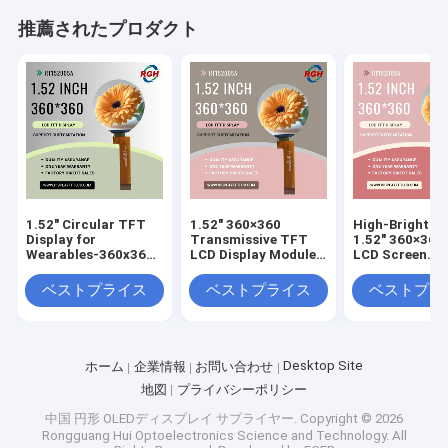
推薦されたプロダクト
1.52" Circular TFT
1.52" 360×360
High-Brightne
Display for
Transmissive TFT
1.52" 360×360
Wearables-360x360
LCD Display Module
LCD Screen
Resolution ，
With ST77916 Driver
customizable 
customizable cover
, 580 Cd/M²
Glass
ベストプライス
ベストプライス
ベストプラ
glass
Desktop Site
ホーム
企業情報
お問い合わせ
地図
プライバシーポリシー
中国 円形 OLEDディスプレイ サプライヤー.
Copyright © 2026
Rongguang Hui Optoelectronics Science and Technology. All