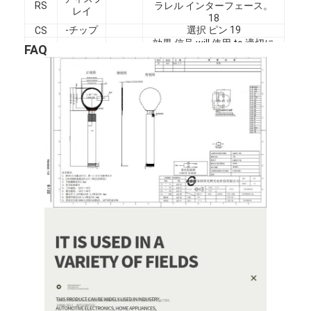
RS
ラレル
インターフェース。
レイ
私たちについて
18
-チップ
選択
ピン
19
CS
効果
信号
will
使用
to
適切に
工場見学
FAQ
-ティアリ
MCU
to
適切に
TE
ング
メモリ
20
品質管理
信号
will
リセット
the
デバイス
-この
and
it
must
be
適用
RESET
お問い合わせ
to
適切に
21-22
外形寸法
外形寸法
GND
ニュース
事件
引金 を 求め て ください
TFT LCD ディスプレイ
表示IPSのTFT LCDの