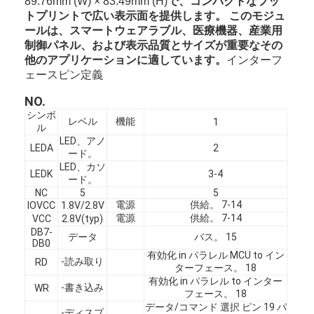
で、コンパクトなフッ
89.76mm (W) × 83.49mm (H)
トプリントで広い表示面を提供します。 このモジュ
ールは、スマートウェアラブル、医療機器、産業用
制御パネル、および表示品質とサイズが重要なその
他のアプリケーションに適しています。
インターフ
ェースピン定義
NO.
シンボ
レベル
機能
1
ル
LED、アノ
LEDA
2
ード。
LED、カソ
LEDK
3-4
ード。
NC
5
5
電源
供給。
7-14
IOVCC
1.8V/2.8V
電源
供給。
7-14
VCC
2.8V(typ)
DB7-
家へ
データ
バス。
15
DB0
有効化
in
パラレル
MCU
to
イン
-読み取り
RD
製品
ターフェース。
18
有効化
in
パラレル
to
インター
-書き込み
WR
フェース。
18
ビデオ
データ/コマンド
選択
ピン
19
パ
-ディスプ