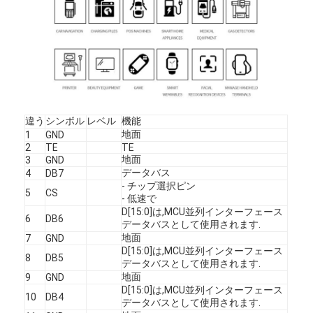
違う
シンボル
レベル
機能
地面
1
GND
2
TE
TE
地面
3
GND
データバス
4
DB7
- チップ選択ピン
5
CS
- 低速で
D[15:0]は,MCU並列インターフェース
6
DB6
データバスとして使用されます.
家へ
地面
7
GND
D[15:0]は,MCU並列インターフェース
8
DB5
データバスとして使用されます.
製品
地面
9
GND
D[15:0]は,MCU並列インターフェース
ビデオ
10
DB4
データバスとして使用されます.