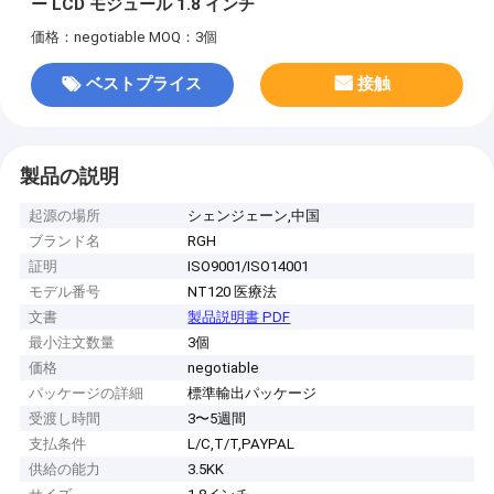
ー LCD モジュール 1.8 インチ
価格：negotiable
MOQ：3個
ベストプライス
接触
製品の説明
起源の場所
シェンジェーン,中国
ブランド名
RGH
証明
ISO9001/ISO14001
モデル番号
NT120 医療法
文書
製品説明書 PDF
最小注文数量
3個
価格
negotiable
パッケージの詳細
標準輸出パッケージ
受渡し時間
3〜5週間
支払条件
L/C,T/T,PAYPAL
供給の能力
3.5KK