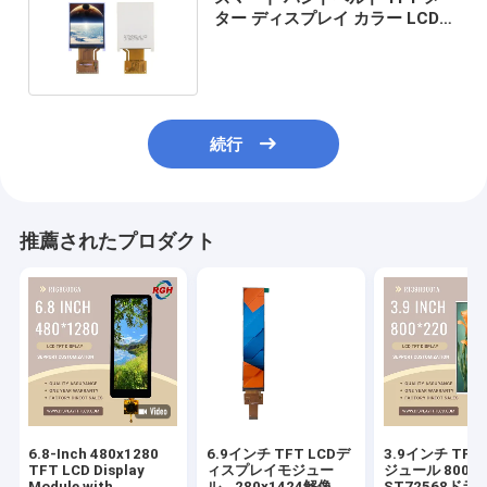
ター ディスプレイ カラー LCD
モジュール 1.8 インチ
続行
推薦されたプロダクト
6.8-Inch 480x1280
6.9インチ TFT LCDデ
3.9インチ TFT
TFT LCD Display
ィスプレイモジュー
ジュール 800×2
Module with
ル、280x1424解像
ST72568ドラ