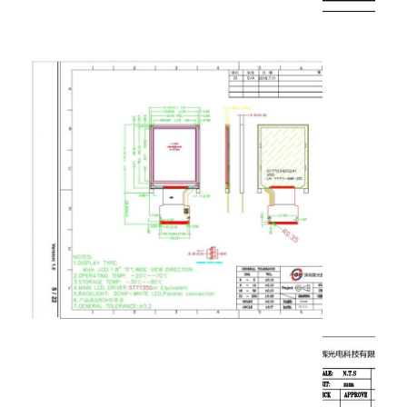
スクウェアLCDディスプレイ
- 信号が弱ってる
アナログ,デジタルシステム,および
24
VDD
強化回路
円形液晶ディスプレイ
地面
25
GND
26
LEDA
LEDA
EインクEpaperの表示
27
LEDK
LEDK
地面
28
GND
TFT液晶容量タッチスクリーン
TFT LCD レジスティブタッチスクリーン
PMoled ディスプレイ
TF TFT LCD ディスプレイ
RF TFT LCD ディスプレイ
産業LCDのモニター
小型TFTディスプレイ