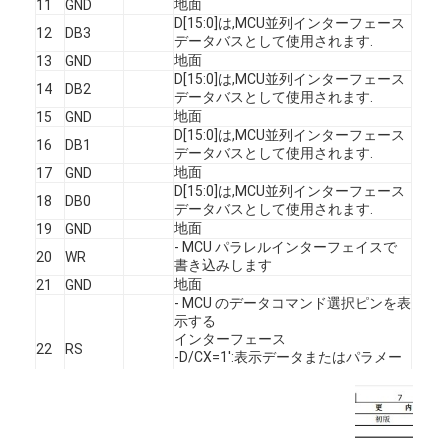
地面
11
GND
私たちについて
D[15:0]は,MCU並列インターフェース
12
DB3
データバスとして使用されます.
地面
13
GND
工場見学
D[15:0]は,MCU並列インターフェース
14
DB2
データバスとして使用されます.
品質管理
地面
15
GND
D[15:0]は,MCU並列インターフェース
16
DB1
お問い合わせ
データバスとして使用されます.
地面
17
GND
D[15:0]は,MCU並列インターフェース
ニュース
18
DB0
データバスとして使用されます.
地面
19
GND
事件
- MCU パラレルインターフェイスで
20
WR
書き込みします
引金 を 求め て ください
地面
21
GND
- MCU のデータコマンド選択ピンを表
示する
インターフェース
22
RS
-D/CX=1':表示データまたはパラメー
TFT LCD ディスプレイ
タ.
-D/CX='o3: コマンドデータ
- この信号は装置をリセットします
表示IPSのTFT LCDの
正しく適用されます
リセット
23
チップを初期化する