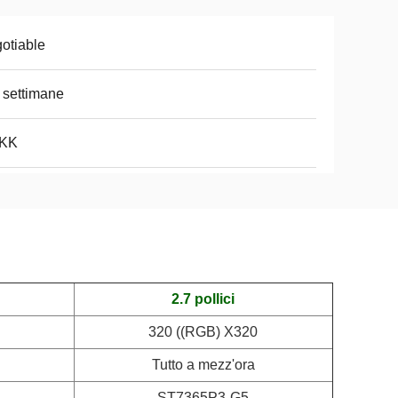
otiable
 settimane
5KK
2.7 pollici
320 ((RGB) X320
Tutto a mezz'ora
ST7365P3-G5