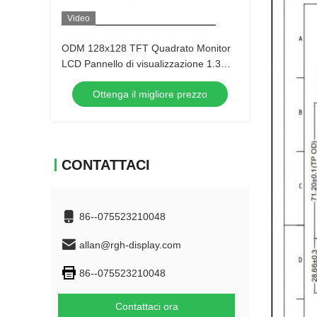
Video
ODM 128x128 TFT Quadrato Monitor
LCD Pannello di visualizzazione 1.3
pollici 700cd/m2
Ottenga il migliore prezzo
CONTATTACI
86--075523210048
allan@rgh-display.com
86--075523210048
Contattaci ora