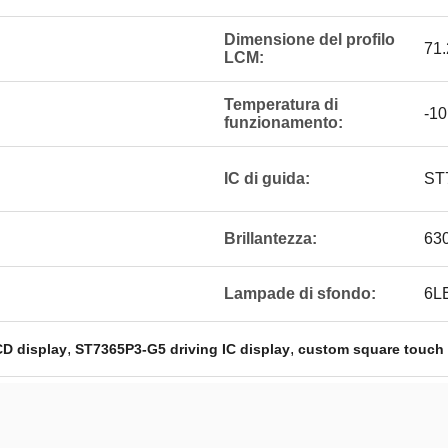
Dimensione del profilo
71.
LCM:
Temperatura di
-1
funzionamento:
IC di guida:
ST
Brillantezza:
63
Lampade di sfondo:
6L
,
,
CD display
ST7365P3-G5 driving IC display
custom square touch