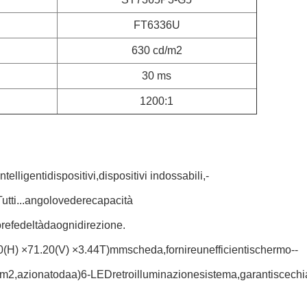
FT6336U
630 cd/m2
30 ms
1200:1
intelligenti
dispositivi,
dispositivi indossabili,
-
utti...
angolo
vedere
capacità
ore
fedeltà
da
ogni
direzione.
0(
H) ×
71.20(
V) ×
3.44
T)
mm
scheda,
fornire
un
efficienti
schermo-
-
m2,
azionato
da
a)
6-
LED
retroilluminazione
sistema,
garantisce
chi