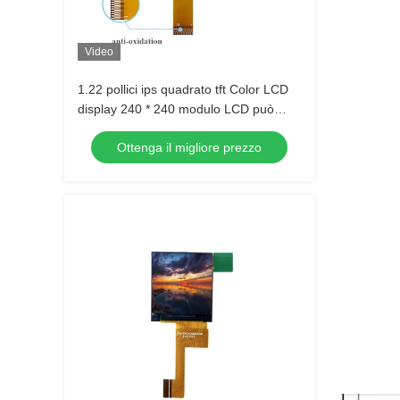
Video
1.22 pollici ips quadrato tft Color LCD
display 240 * 240 modulo LCD può
essere toccata
Ottenga il migliore prezzo