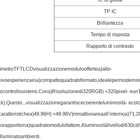
TP IC
Brillantezza
Tempo di risposta
Rapporto di contrasto
imetro
TFT
LCD
visualizzazione
modulo
offerte
a)
alto-
sivo
esperienza
in
a)
compatto
quadrato
formato,
ideale
per
moderno
o
controllo
sistemi.
Con
a)
Risoluzione
di
320
RGB) ×
320
pixel
- e
un
T
ck),
Questo...
visualizzazione
garantisce
coerente
luminosità
- e
col
caratteristiche
a)
48.96
H) ×
48.96
V)
mm
attivo
area
all'interno
a)
71.2
po
rapporto
in
a)
quadrato
modulo
fattore.
A
luminosità
livello
di
630
cd/
illuminato
ambienti.