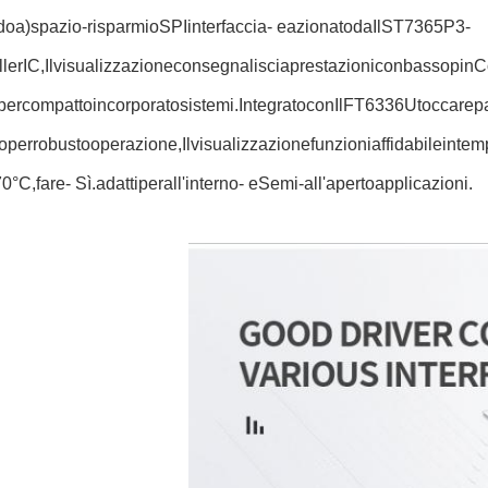
do
a)
spazio-
risparmio
SPI
interfaccia
- e
azionato
da
Il
ST7365P3-
ller
IC,
Il
visualizzazione
consegna
liscia
prestazioni
con
basso
pin
C
per
compatto
incorporato
sistemi.
Integrato
con
Il
FT6336U
toccare
p
o
per
robusto
operazione,
Il
visualizzazione
funzioni
affidabile
in
tem
70°C,
fare
- Sì.
adatti
per
all'interno
- e
Semi-
all'aperto
applicazioni.