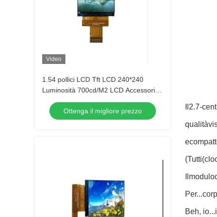
Video
1.54 pollici LCD Tft LCD 240*240
Luminosità 700cd/M2 LCD Accessori
Visualizzazione indossabile
Il
2.7-
cent
Ottenga il migliore prezzo
qualità
vi
e
compatt
(
Tutti
(clo
Il
modulo
Per...
cor
Beh, io...