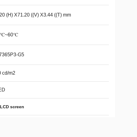
20 (H) X71.20 ((V) X3.44 ((T) mm
0℃~60℃
7365P3-G5
0 cd/m2
ED
 LCD screen