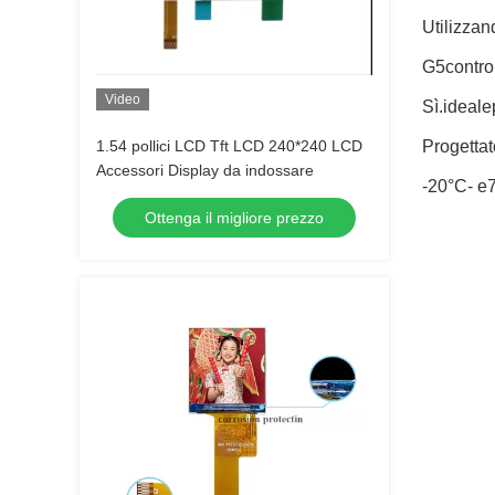
Utilizzan
G5
contro
Video
Sì.
ideale
1.54 pollici LCD Tft LCD 240*240 LCD
Progettat
Accessori Display da indossare
-
20°C
- e
Ottenga il migliore prezzo