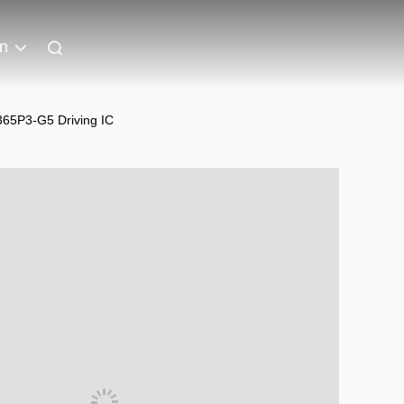
an
365P3-G5 Driving IC