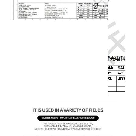
vierkante lcd-display
Circulair LCD-scherm
E-inkt Epaper-Vertoning
TFT-LCD-capacitatief touchscreen
TFT-LCD-resistief touchscreen
PMoled display
TFT-LCD-scherm
RF TFT LCD-scherm
Industriële LCD Monitor
Kleine Tft-scherm