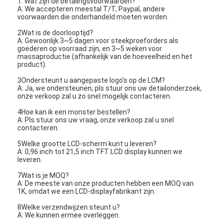
1: Wat zijn de betalingsvoorwaarden?
A: We accepteren meestal T/T, Paypal, andere
voorwaarden die onderhandeld moeten worden.
2Wat is de doorlooptijd?
A: Gewoonlijk 3~5 dagen voor steekproeforders als
goederen op voorraad zijn, en 3~5 weken voor
massaproductie (afhankelijk van de hoeveelheid en het
product).
3Ondersteunt u aangepaste logo's op de LCM?
A: Ja, we ondersteunen, pls stuur ons uw detailonderzoek,
onze verkoop zal u zo snel mogelijk contacteren.
4Hoe kan ik een monster bestellen?
A: Pls stuur ons uw vraag, onze verkoop zal u snel
contacteren.
5Welke grootte LCD-scherm kunt u leveren?
A: 0,96 inch tot 21,5 inch TFT LCD display kunnen we
leveren.
7Wat is je MOQ?
A: De meeste van onze producten hebben een MOQ van
1K, omdat we een LCD-displayfabrikant zijn.
8Welke verzendwijzen steunt u?
A: We kunnen ermee overleggen.