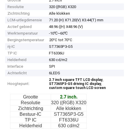
Grootte
2.7 inch
Resolutie
320 ((RGB) X320
Zichtrichting
Alle klokken
LCM-uitlegdimensie
71.20 (H) X71.20(V) X3.44(T) mm
Actief gebied
48.96 ((H) X48.96 (V)
Werktemperatuur
-10℃~60℃
Bergingstemperatuur
20°C tot 70°C
rij-IC
ST7365P3-G5
TP IC
FT6336U
Helderheid
630 cd/m2
Interface
SPI
Achterlicht
6LEDS
,
2.7 inch square TFT LCD display
Hoogtepunt:
,
ST7365P3-G5 driving IC display
custom square touch LCD screen
2.7 inch.
Grootte
Resolutie
320 ((RGB) X320
Zichtrichting
Alle klokken
Bestuur-IC
ST7365P3-G5
TP IC
FT6336U
Helderheid
630 cd/m2