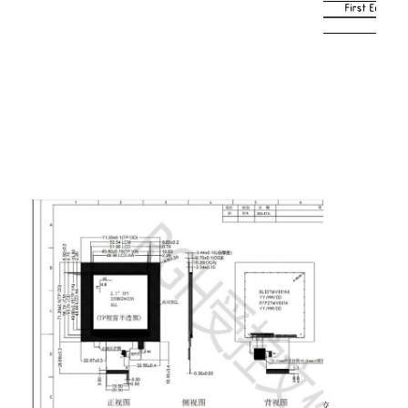
Over ons
Fabriekstocht
Kwaliteitscontrole
Neem contact met ons op
Nieuws
Gevallen
Offerte Aanvragen
TFT-LCD-scherm
IPS de Vertoning van TFT LCD