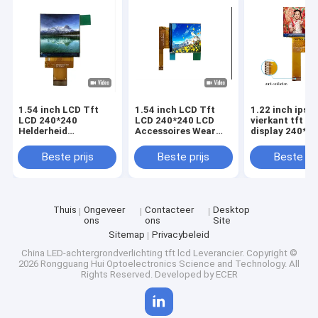
1.54 inch LCD Tft
1.54 inch LCD Tft
1.22 inch ips
LCD 240*240
LCD 240*240 LCD
vierkant tft Kl
Helderheid
Accessoires Wear
display 240*24
700cd/M2 LCD
Display
module kan wo
Accessoires Wear
aangeraakt
Beste prijs
Beste prijs
Beste pri
Display
Thuis
Ongeveer
Contacteer
Desktop
ons
ons
Site
Sitemap
Privacybeleid
China LED-achtergrondverlichting tft lcd Leverancier.
Copyright ©
2026 Rongguang Hui Optoelectronics Science and Technology. All
Rights Reserved. Developed by
ECER