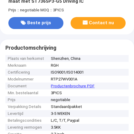
maat met ST7365P3-G5 Driving IC
Prijs：negotiable
MOQ：3PICS
Beste prijs
Contact nu
Productomschrijving
Plaats van herkomst
Shenzhen, China
Merknaam
RGH
Certificering
ISO9001/ISO14001
Modelnummer
RTP27WV001A
Document
Productenbrochure PDF
Min. bestelaantal
3PICS
Prijs
negotiable
Verpakking Details
Standaardpakket
Levertijd
3-5 WEKEN
Betalingscondities
L/C, T/T, Paypal
Levering vermogen
3.5KK