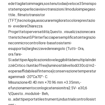
e
dettagliato
immagini,
sostenuto
da
a)
veloce
35
ms
rispo
sta
tempo
per
liscia
visivo
transizioni.
Il
modulo
impiega
so
ttile...
filmato
transistor
(
TFT)
tecnologia,
assicurare
migliorato
colore
prestazio
ni
- e
vedere
Chiarezza.
Progettato
per
versatilità,
Questo...
visualizzazione
cara
tteristiche
un
SPI
interfaccia
per
semplificato
integrazio
ne
con
microcontrollore-
basato
sistemi
-
e
supporti
a)
larghezza
vedere
angolo (
Tutti
- Ora,
ora.
fare
-
Sì.
adatti
per
Applicazioni
dove
leggibilità
da
multipla
Indiri
zzi
è
Critico.
Il
unità
offre
a)
luminosità
livello
di
330
cd/
m2
-
e
opera
affidabile
all'interno
a)
conservazione
temperatur
a
gamma
di -
20°
C
a
70°
- C.
Misurazione
43.40 mm ×
70.96 mm ×
3.35mm,
-
e
funzionamento
con
logica
tensioni
tra
2.5V
- e
30,6
V,
Questo...
modulo
è
- Beh,
io...
adatti
per
portatile
strumenti,
industriali
controllo
sist
emi,
-