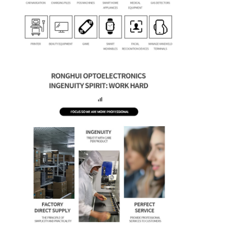
Display LCD quadrato
Display LCD circolare
esposizione di Epaper dell'E-inchiostro
TFT LCD con touchscreen capacitivo
TFT LCD touchscreen resistivo
Display PMoled
Display LCD TF TFT
Display LCD TFT RF
Monitor LCD industriale
Piccolo display Tft