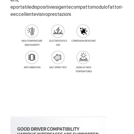
e
portatile
dispositivi
esigente
compatto
modulo
fattori
-
e
eccellente
visivo
prestazioni.
Casa.
Prodotti
Video