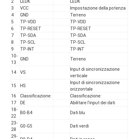
2
LEDK
LEDK
3
VCC
Impostazione della potenza
4
GND
Terreno
5
TP-VDD
TP-VDD
6
TP-RESET
TP-RESET
7
TP-SDA
TP-SDA
8
TP-SCL
TP-SCL
9
TP-INT
TP-INT
10-
GND
Terreno
13
Input di sincronizzazione
14
VS
verticale
Input di sincronizzazione
15
HS
orizzontale
16
Classificazione:
Classificazione:
17
DE
Abilitare l'input dei dati
18-
B0-B4
Dati blu
22
23-
G0-G5
Dati verdi
28
29-