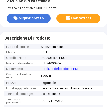
2.5V-3.6V SPI Interfaccia
Prezzo：negotiable
MOQ：3 pezzi
Miglior prezzo
Contattaci
Descrizione Di Prodotto
Luogo di origine
Shenzhern, Cina
Marca
RGH
Certificazione
ISO9001/ISO14001
Numero di modello
RTP24VG020A
Documento
Brochure del prodotto PDF
Quantità di ordine
3 pezzi
minimo
Prezzo
negotiable
Imballaggi particolari
pacchetto standard di esportazione
Tempi di consegna
3-5 settimane
Termini di
L/C, T/T, PAYPAL
pagamento