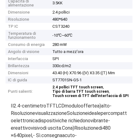
Capacità di
3.5KK
alimentazione
Dimensione
2.4 pollici
Risoluzione
480*640
TP IC
CST3240
Temperatura di
-10℃~60℃
funzionamento
Consumo di energia
280 mW
Angolo di visione
Tutto a mezz'ora
Interfaccia
SPI
Brillantezza
330cd/m2
Dimensioni
43.40 (H) X70.96 ((V) X3.35 ((T) Mm
IC di guida
ST7701SN-G5-1
,
2.4 pollici TFT touch screen
Punti salienti:
,
Tipo di barra TFT touch screen
Touch screen di TFT dell'interfaccia di SPI
Il
2.4-
centimetro
TFT
LCD
modulo
offerte
a)
alto-
Risoluzione
visualizzazione
Soluzione
ideale
per
compatt
o
elettronica
dispositivi
che richiedono
vibrante
-
e
reattivo
visivo
di uscita.
Con
a)
Risoluzione
di
480
×
640
pixel,
- Sì.
consegna
acuto
-