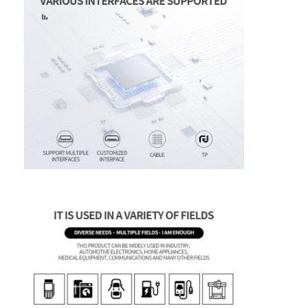
Chi Siamo
Visita alla fabbrica
Controllo di qualità
Contattaci
Notizie
Casi
Chiedi un preventivo
Display LCD TFT
IPS di esposizione di TFT LCD