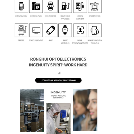
Quadratischer LCD-Display
Rundes LCD-Display
E-Tinte Epaper-Anzeige
TFT-LCD-Kapazitäts-Touchscreen
TFT-LCD-Touchscreen mit Resistenz
PMoled-Anzeige
TFT-LCD-Display
TFT-LCD-Display
Industrieller LCD-Monitor
Kleines Tft-Display