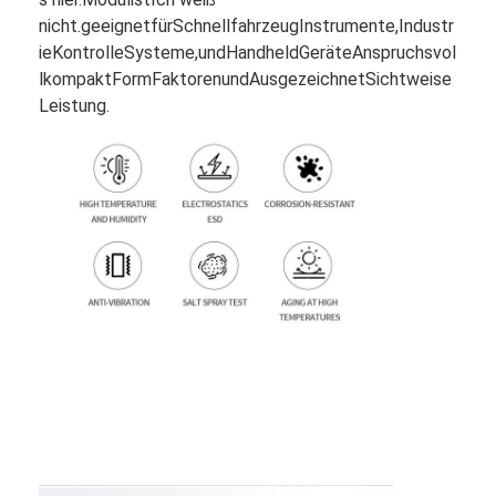
nicht.
geeignet
für
Schnellfahrzeug
Instrumente,
Industr
ie
Kontrolle
Systeme,
und
Handheld
Geräte
Anspruchsvol
l
kompakt
Form
Faktoren
und
Ausgezeichnet
Sichtweise
Leistung.
Heim
Produkte
Videos