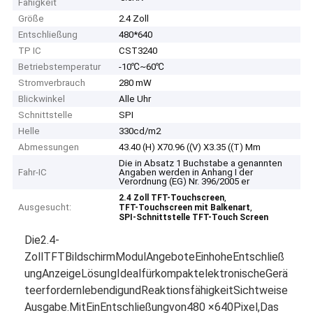
Fähigkeit
Größe
2.4 Zoll
Entschließung
480*640
TP IC
CST3240
Betriebstemperatur
-10℃~60℃
Stromverbrauch
280 mW
Blickwinkel
Alle Uhr
Schnittstelle
SPI
Helle
330cd/m2
Abmessungen
43.40 (H) X70.96 ((V) X3.35 ((T) Mm
Die in Absatz 1 Buchstabe a genannten
Fahr-IC
Angaben werden in Anhang I der
Verordnung (EG) Nr. 396/2005 er
,
2.4 Zoll TFT-Touchscreen
Ausgesucht:
,
TFT-Touchscreen mit Balkenart
SPI-Schnittstelle TFT-Touch Screen
Die
2.4-
Zoll
TFT
Bildschirm
Modul
Angebote
Ein
hohe
Entschließ
ung
Anzeige
Lösung
Ideal
für
kompakt
elektronische
Gerä
te
erfordern
lebendig
und
Reaktionsfähigkeit
Sichtweise
Ausgabe.
Mit
Ein
Entschließung
von
480 ×
640
Pixel,
Das