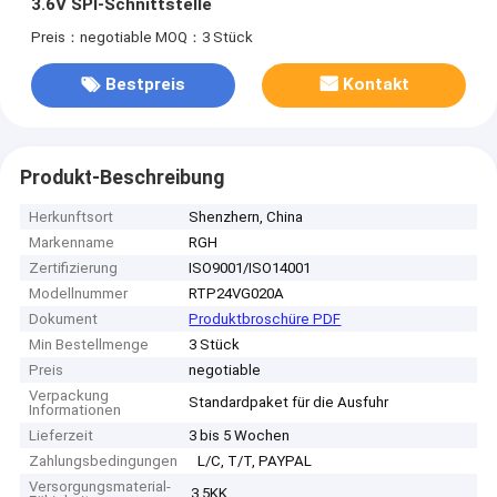
3.6V SPI-Schnittstelle
Preis：negotiable
MOQ：3 Stück
Bestpreis
Kontakt
Produkt-Beschreibung
Herkunftsort
Shenzhern, China
Markenname
RGH
Zertifizierung
ISO9001/ISO14001
Modellnummer
RTP24VG020A
Dokument
Produktbroschüre PDF
Min Bestellmenge
3 Stück
Preis
negotiable
Verpackung
Standardpaket für die Ausfuhr
Informationen
Lieferzeit
3 bis 5 Wochen
Zahlungsbedingungen
L/C, T/T, PAYPAL
Versorgungsmaterial-
3.5KK