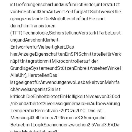
ist
Lieferungen
scharf
und
ausführlich
Bilder,
unterstützt
von
Ein
Schnell
35
m
Antwort
Zeit
für
glatt
Sichtweise
Übe
rgangszustände.
Die
Modul
beschäftigt
Sie sind
dünn.
Film
Transistoren
(
TFT)
Technologie,
Sicherstellung
Verstärkt
Farbe
Leist
ung
und
Ansehen
Klarheit.
Entworfen
für
Vielseitigkeit,
Das
hier.
Anzeige
Eigenschaften
Ein
SPI
Schnittstelle
für
Verk
nüpft
Integration
mit
Mikrocontroller
auf der
Grundlage
Systeme
und
Stützen
Ein
breit
Ansehen
Winkel
Alle
Uhr),
Herstellen
Das
ist
geeignet
für
Anwendungen
wo
Lesbarkeit
von
Mehrfa
ch
Anweisungen
ist
Sie ist
kritisch.
Die
Einheit
bietet
Ein
Helligkeit
Niveau
von
330
cd
/
m2
und
arbeitet
zuverlässig
innerhalb
Ein
Aufbewahrung
Temperatur
Bereich
von -
20°
C
zu
70°
C. Das ist...
Messung
43.40 mm ×
70.96 mm ×
3.35mm,
und
in
Betrieb
mit
Logik
Spannungen
zwischen
2.5V
und
3.6V,
Da
s hier.
Modul
ist
Ich weiß