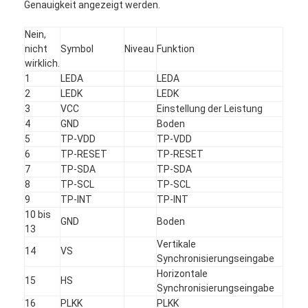
Genauigkeit angezeigt werden.
Nein,
nicht
Symbol
Niveau
Funktion
wirklich.
1
LEDA
LEDA
2
LEDK
LEDK
3
VCC
Einstellung der Leistung
4
GND
Boden
5
TP-VDD
TP-VDD
6
TP-RESET
TP-RESET
7
TP-SDA
TP-SDA
8
TP-SCL
TP-SCL
9
TP-INT
TP-INT
10 bis
GND
Boden
13
Vertikale
14
VS
Synchronisierungseingabe
Horizontale
15
HS
Synchronisierungseingabe
16
PLKK
PLKK