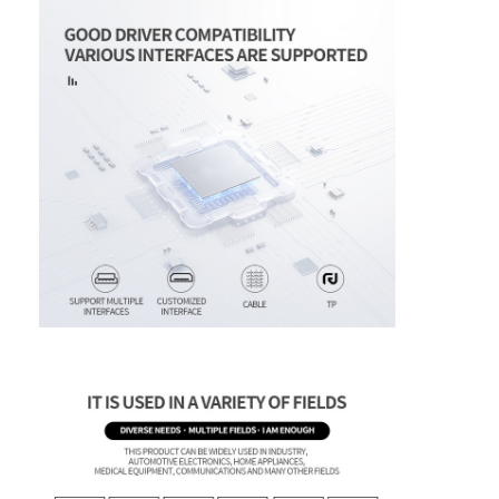
Über uns
Werksbesichtigung
Qualitätskontrolle
Kontakt mit uns
Nachrichten
Fälle
Bitte um ein Angebot
TFT-LCD-Display
IPS TFT LCD-Anzeige