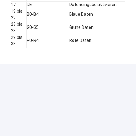
17
DE
Dateneingabe aktivieren
18 bis
B0-B4
Blaue Daten
22
23 bis
G0-G5
Grüne Daten
28
29 bis
R0-R4
Rote Daten
33
Dieses Signal setzt das
Gerät zurück und es muss
34
Zurücksetzen
Sie werden ordnungsgemäß
angewendet
35
CS
-Pin zur Auswahl des Chips
Eingabe einer seriellen
36
SCL
Befehlsuhr
Eingabe von
37
SDA
Serienbefehlsdaten
38
GND
Boden
39
VCC
Einstellung der Leistung
40
GND
Boden