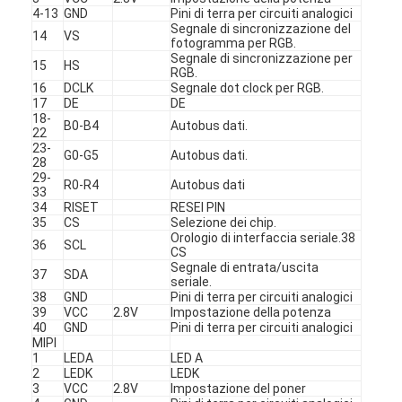
Display LCD quadrato
4-13
GND
Pini di terra per circuiti analogici
Segnale di sincronizzazione del
14
VS
fotogramma per RGB.
Display LCD circolare
Segnale di sincronizzazione per
15
HS
RGB.
16
DCLK
Segnale dot clock per RGB.
esposizione di Epaper dell'E-inchiostro
17
DE
DE
18-
B0-B4
Autobus dati.
TFT LCD con touchscreen capacitivo
22
23-
G0-G5
Autobus dati.
28
TFT LCD touchscreen resistivo
29-
R0-R4
Autobus dati
33
34
RISET
RESEI PIN
Display PMoled
35
CS
Selezione dei chip.
Orologio di interfaccia seriale.38
36
SCL
Display LCD TF TFT
CS
Segnale di entrata/uscita
37
SDA
seriale.
Display LCD TFT RF
38
GND
Pini di terra per circuiti analogici
39
VCC
2.8V
Impostazione della potenza
40
GND
Pini di terra per circuiti analogici
Monitor LCD industriale
MIPI
1
LEDA
LED A
Piccolo display Tft
2
LEDK
LEDK
3
VCC
2.8V
Impostazione del poner