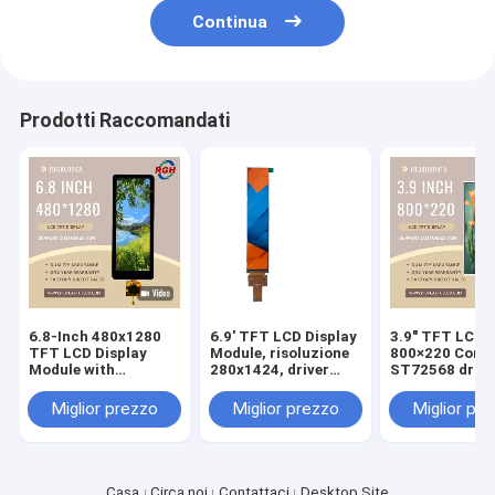
Continua
Prodotti Raccomandati
6.8-Inch 480x1280
6.9' TFT LCD Display
3.9" TFT LCD 
TFT LCD Display
Module, risoluzione
800×220 Con
Module with
280x1424, driver
ST72568 drive
Capacitive Touch
ST7703I-G5-DP,
retroilluminaz
Panel , FL7705 Driver
contrasto elevato
10 LED, vetro d
Miglior prezzo
Miglior prezzo
Miglior pr
, Wide Temperature
1200:1Ampia gamma
copertura
Range
di temperature
personalizzabi
Casa
Circa noi
Contattaci
Desktop Site