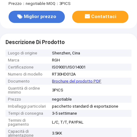
Prezzo：negotiable
MOQ：3PICS
Miglior prezzo
Contattaci
Descrizione Di Prodotto
Luogo di origine
Shenzhen, Cina
Marca
RGH
Certificazione
ISO9001/ISO14001
Numero di modello
RT30HD012A
Documento
Brochure del prodotto PDF
Quantità di ordine
3PICS
minimo
Prezzo
negotiable
Imballaggi particolari
pacchetto standard di esportazione
Tempi di consegna
3-5 settimane
Termini di
L/C, T/T, PAYPAL
pagamento
Capacità di
3.5KK
alimentazione