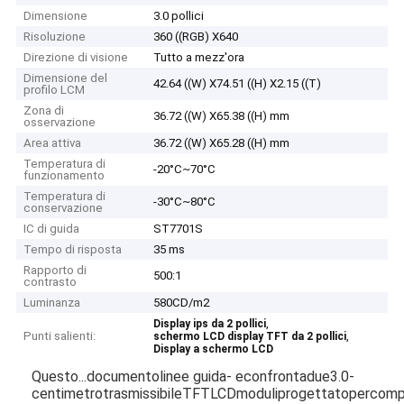
Dimensione
3.0 pollici
Risoluzione
360 ((RGB) X640
Direzione di visione
Tutto a mezz'ora
Dimensione del
42.64 ((W) X74.51 ((H) X2.15 ((T)
profilo LCM
Zona di
36.72 ((W) X65.38 ((H) mm
osservazione
Area attiva
36.72 ((W) X65.28 ((H) mm
Temperatura di
-20°C~70°C
funzionamento
Temperatura di
-30°C~80°C
conservazione
IC di guida
ST7701S
Tempo di risposta
35 ms
Rapporto di
500:1
contrasto
Luminanza
580CD/m2
,
Display ips da 2 pollici
Punti salienti:
,
schermo LCD display TFT da 2 pollici
Display a schermo LCD
Questo...
documento
linee guida
- e
confronta
due
3.0-
centimetro
trasmissibile
TFT
LCD
moduli
progettato
per
comp