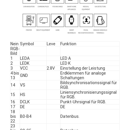
Über uns
Werksbesichtigung
Qualitätskontrolle
Nein
Symbol
Leve
Funktion
Kontakt mit uns
RGB-
Bild
Nachrichten
1
LEDA
LED A
2
LEDK
LED K
3
VCC
2.8V
Einstellung der Leistung
Fälle
4 bis
Erdklemmen für analoge
GND
13
Schaltungen
Bitte um ein Angebot
Bildsynchronisationssignal für
14
VS
RGB.
Liniensynchronisierungssignal
15
HS
für RGB.
16
DCLK
Punkt-Uhrsignal für RGB.
17
DE
DE
TFT-LCD-Display
18
bis
B0-B4
Datenbus.
IPS TFT LCD-Anzeige
22
23