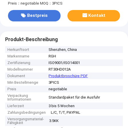
Preis：negotiable
MOQ：3PICS
Bestpreis
Kontakt
Produkt-Beschreibung
Herkunftsort
Shenzhen, China
Markenname
RGH
Zertifizierung
ISO9001/ISO14001
Modellnummer
RT30HD012A
Dokument
Produktbroschüre PDF
Min Bestellmenge
3PICS
Preis
negotiable
Verpackung
Standardpaket für die Ausfuhr
Informationen
Lieferzeit
3 bis 5 Wochen
Zahlungsbedingungen
L/C, T/T, PAYPAL
Versorgungsmaterial-
3.5KK
Fähigkeit