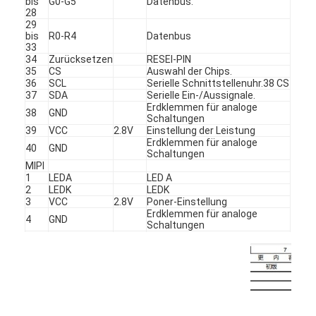
bis
G0-G5
Datenbus.
Quadratischer LCD-Display
28
29
bis
R0-R4
Datenbus
Rundes LCD-Display
33
34
Zurücksetzen
RESEI-PIN
E-Tinte Epaper-Anzeige
35
CS
Auswahl der Chips.
36
SCL
Serielle Schnittstellenuhr.38 CS
37
SDA
Serielle Ein-/Aussignale.
TFT-LCD-Kapazitäts-Touchscreen
Erdklemmen für analoge
38
GND
Schaltungen
39
VCC
2.8V
Einstellung der Leistung
TFT-LCD-Touchscreen mit Resistenz
Erdklemmen für analoge
40
GND
Schaltungen
PMoled-Anzeige
MIPI
1
LEDA
LED A
2
LEDK
LEDK
TFT-LCD-Display
3
VCC
2.8V
Poner-Einstellung
Erdklemmen für analoge
4
GND
Schaltungen
TFT-LCD-Display
5
DN0
MIPI-Datensignal
6
DPO
MIPI-Datensignal
Industrieller LCD-Monitor
Erdklemmen für analoge
7
GND
Schaltungen
8
CKN
Mipi-Uhrsignal
Kleines Tft-Display
9
CKP
Mipi-Uhrsignal
Erdklemmen für analoge
10
GND