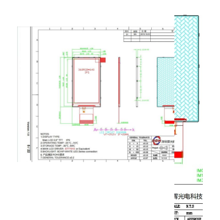
Schaltungen
amoled Anzeige
11
DN1
MIPI-Datensignal
12
DP1
MIPI-Datensignal
13
Erdklemmen für analoge
bis
GND
Schaltungen
33
34
Zurücksetzen
RESEI-PIN
35
Erdklemmen für analoge
bis
GND
Schaltungen
37
38
VCC
2.8V
Einstellung der Leistung
Erdklemmen für analoge
39
GND
Schaltungen
40
VCC
2.8V
Einstellung der Leistung