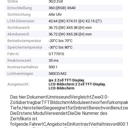
Größe
30,0 Zoll
Entschließung
360 ((RGB) X640
Sichtrichtung
Alle Uhr
LCM-Dimension
42.64 ((W) X74.51 ((H) X2.15 ((T)
Sichtbereich
36.72 ((W) X65.38 ((H) mm
Aktivbereich
36.72 ((W) X65.28 ((H) mm
Betriebstemperatur
-20°C bis 70°C
Speichertemperatur
-30°C bis 80°C
Fahr-IC
ST7701S
Reaktionszeit
35 ms
Kontrastverhältnis
500:1
Lichtvermögen
580CD/M2
,
ips 2 Zoll TFT-Display
Ausgesucht:
,
LCD-Bildschirm 2 Zoll TFT-Display
LCD-Bildschirm
Das hier.
Dokument
Umrisse
und
Vergleicht
Zwei
3.0-
Zoll
übertragbar
TFT
Bildschirm
Module
entworfen
für
kompak
Tiefe,
Herstellen
Sie
geeignet
für
Ein
breit
Bereich
von
Benutze
Die
Erstens:
Modul
Verwendet
Die
Die Nummer des
Zertifikats ist
folgende:
Fahrer
IC,
Angebote
Ein
Kontrast
Verhältnis
von
800:
1