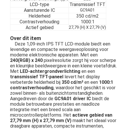
LCD-type
Transmissief TFT
Aansturende IC
GC9A01
Helderheid
350 cd/m2
Contrastverhouding
1000:1
Actief gebied
27,79 (H) X 27,79 (V)
Over dit item
Deze 1,09-inch IPS TFT LCD-module biedt een
levendige en compacte weergaveoplossing voor
moderne elektronische apparaten. Met een
240(RGB) x 240
pixelresolutie zorgt hij voor scherpe
en kleurrijke beeldweergave in een kleine voetafdruk.
Met
LED-achtergrondverlichting
en een
transmissief TFT-paneel
levert het display
verbeterde helderheid bij
350 cd/m²
en een
1000:1
contrastverhouding
, waardoor het geschikt is voor
zowel binnen- als buitenzichtomstandigheden.
Aangedreven door de
GC9A01 driver IC
biedt de
module betrouwbare prestaties en naadloze
integratie met een breed scala aan
microcontrollerplatforms. Het
actieve gebied van
27,79 mm (H) x 27,79 mm (V)
maakt het ideaal voor
draagbare apparaten, compacte instrumenten,