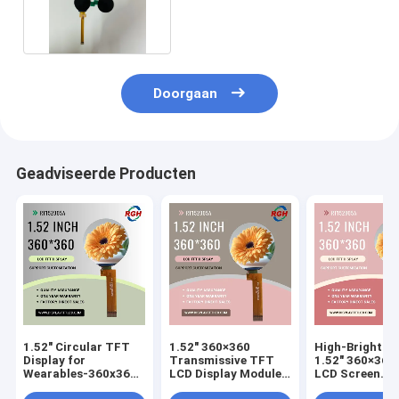
cd/m2 helderheid
Doorgaan
Geadviseerde Producten
1.52" Circular TFT
1.52" 360×360
High-Brightne
Display for
Transmissive TFT
1.52" 360×360
Wearables-360x360
LCD Display Module
LCD Screen
Resolution ，
With ST77916 Driver
customizable 