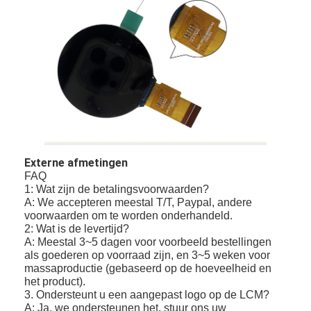
vierkante lcd-display
Circulair LCD-scherm
E-inkt Epaper-Vertoning
TFT-LCD-capacitatief touchscreen
TFT-LCD-resistief touchscreen
PMoled display
Externe afmetingen
FAQ
1: Wat zijn de betalingsvoorwaarden?
TFT-LCD-scherm
A: We accepteren meestal T/T, Paypal, andere
voorwaarden om te worden onderhandeld.
RF TFT LCD-scherm
2: Wat is de levertijd?
A: Meestal 3~5 dagen voor voorbeeld bestellingen
Industriële LCD Monitor
als goederen op voorraad zijn, en 3~5 weken voor
massaproductie (gebaseerd op de hoeveelheid en
het product).
Kleine Tft-scherm
3. Ondersteunt u een aangepast logo op de LCM?
A: Ja, we ondersteunen het, stuur ons uw