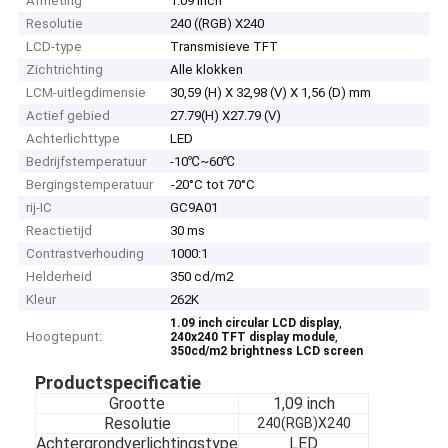
Afmeting
1.09 inch
Resolutie
240 ((RGB) X240
LCD-type
Transmisieve TFT
Zichtrichting
Alle klokken
LCM-uitlegdimensie
30,59 (H) X 32,98 (V) X 1,56 (D) mm
Actief gebied
27.79(H) X27.79 (V)
Achterlichttype
LED
Bedrijfstemperatuur
-10℃~60℃
Bergingstemperatuur
-20°C tot 70°C
rij-IC
GC9A01
Reactietijd
30 ms
Contrastverhouding
1000:1
Helderheid
350 cd/m2
Kleur
262K
,
1.09 inch circular LCD display
Hoogtepunt:
,
240x240 TFT display module
350cd/m2 brightness LCD screen
Productspecificatie
Grootte
1,09 inch
Resolutie
240(RGB)X240
Achtergrondverlichtingstype
LED