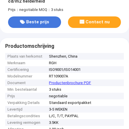
cd/m2 helderheid
Prijs：negotiable
MOQ：3 stuks
Beste prijs
Contact nu
Productomschrijving
Plaats van herkomst
Shenzhen, China
Merknaam
RGH
Certificering
ISO9001/ISO14001
Modelnummer
RT109007A
Document
Productenbrochure PDF
Min. bestelaantal
3 stuks
Prijs
negotiable
Verpakking Details
Standaard exportpakket
Levertijd
3-5 WEKEN
Betalingscondities
L/C, T/T, PAYPAL
Levering vermogen
3.5KK