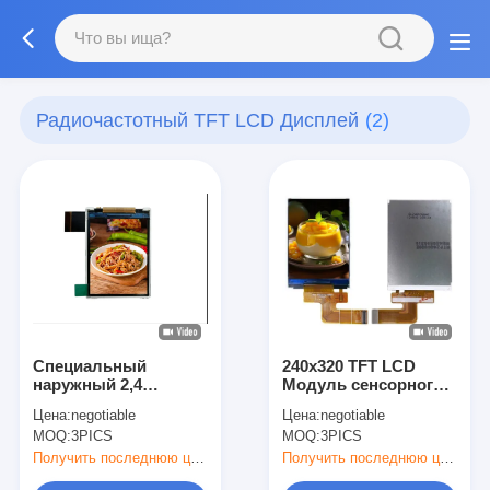
Радиочастотный TFT LCD Дисплей
(2)
Специальный
240x320 TFT LCD
наружный 2,4
Модуль сенсорного
дюймовый модуль
экрана с
Цена:
negotiable
Цена:
negotiable
экрана с ЖК-
интерфейсом MCU
MOQ:
3PICS
MOQ:
3PICS
дисплеем TFT для
спортивной камеры
Получить последнюю цену
Получить последнюю цену