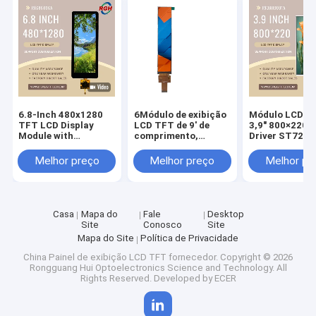
6.8-Inch 480x1280
6Módulo de exibição
Módulo LCD T
TFT LCD Display
LCD TFT de 9' de
3,9" 800×220 
Module with
comprimento,
Driver ST7256
Capacitive Touch
resolução 280x1424,
Retroiluminaç
Panel , FL7705 Driver
controlador
10 LEDs, Vidro
Melhor preço
Melhor preço
Melhor pr
, Wide Temperature
ST7703I-G5-DP,
Cobertura
Range
1200 de alto
Personalizáve
contraste:1, Ampla
gama de
temperaturas
Casa
Mapa do
Fale
Desktop
Site
Conosco
Site
Mapa do Site
Política de Privacidade
China Painel de exibição LCD TFT fornecedor.
Copyright © 2026
Rongguang Hui Optoelectronics Science and Technology. All
Rights Reserved. Developed by
ECER