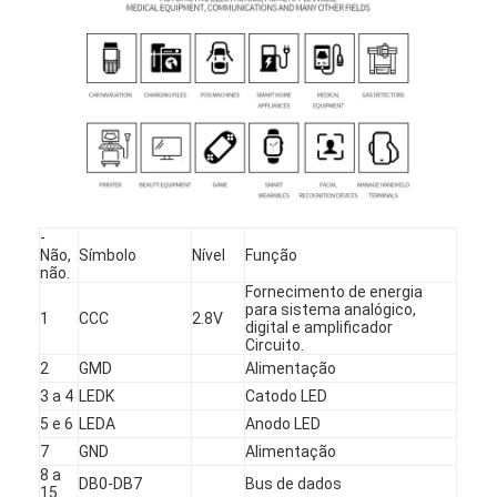
Sobre nós
Visita à Fábrica
Controle de qualidade
Contacte-nos
Notícias
-
Não,
Símbolo
Nível
Função
Casos
não.
Fornecimento de energia
para sistema analógico,
Solicite um orçamento
1
CCC
2.8V
digital e amplificador
Circuito.
2
GMD
Alimentação
3 a 4
LEDK
Catodo LED
Exibição LCD TFT
5 e 6
LEDA
Anodo LED
7
GND
Alimentação
IPS da exposição de TFT LCD
8 a
DB0-DB7
Bus de dados
15