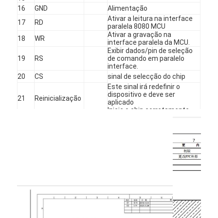
Display LCD quadrado
16
GND
Alimentação
Ativar a leitura na interface
17
RD
paralela 8080 MCU
Exibição LCD circular
Ativar a gravação na
18
WR
interface paralela da MCU.
exposição de Epaper da E-tinta
Exibir dados/pin de seleção
19
RS
de comando em paralelo
interface.
TFT LCD capacitivo touchscreen
20
CS
sinal de selecção do chip
Este sinal irá redefinir o
TFT LCD Resistivo touchscreen
dispositivo e deve ser
21
Reinicialização
aplicado
Inicie o chip corretamente.
Exibição PMoled
22
TE
TE
23
GND
Alimentação
Exibição LCD TFT
Fornecimento de energia
24
CICV
1.8V
para o sistema de E/S.
Exibição LCD TFT RF
Monitor industrial do LCD
Display Tft pequeno