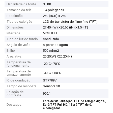
Habilidade da fonte
3.5KK
Tamanho da tela
1.4 polegadas
Resolução
240 (RGB) x 240
Tipo de exibição
LCD de transistor de filme fino (TFT)
Dimensões
27.40 ((W) X30.60 ((H) X1.5 ((T)
Interface
MCU 8BIT
Tipo de luz de fundo
conduzido
Ângulo de visão
A partir de agora.
Brilho
500 cd/m2
Área ativa
25.20(W) X25.20 (H)
Temperatura de
-20°C~70°C
funcionamento
Temperatura de
-30°C a 80°C
armazenamento
IC de condução
ST7789V
Tempo de resposta
Senhora 30
Relação de
900:1
contraste
,
Ecrã de visualização TFT do relógio digital
Destaque:
,
,
Ecrã TFT Full HD
1Ecrã TFT de 0
4 polegadas