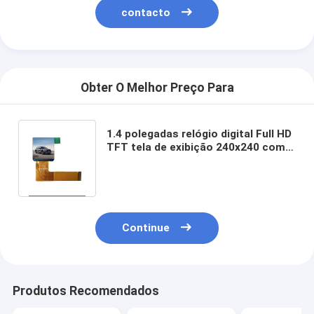
contacto
Obter O Melhor Preço Para
1.4 polegadas relógio digital Full HD
TFT tela de exibição 240x240 com
ângulo de visão ALLo'clock e
ST7789V Driving IC
Continue
Produtos Recomendados