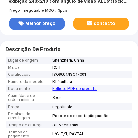
exibição 240x240 com ângulo de visão ALLo'clock e
ST7789V Driving IC
Preço：negotiable
MOQ：3pcs
Melhor preço
contacto
Descrição De Produto
Lugar de origem
Shenzhern, China
Marca
RGH
Certificação
ISO9001/ISO14001
Número do modelo
RT4cultura
Documento
Folheto PDF do produto
Quantidade de
3pcs
ordem mínima
Preço
negotiable
Detalhes da
Pacote de exportação padrão
embalagem
Tempo de entrega
3 a 5 semanas
Termos de
L/C, T/T, PAYPAL
pagamento