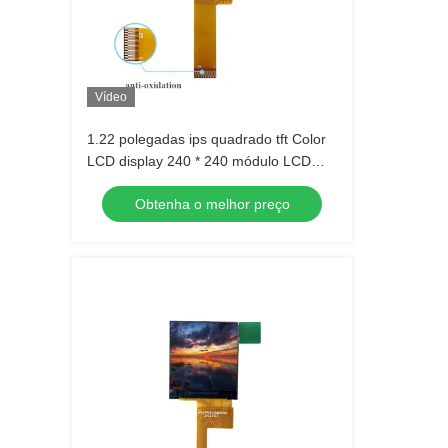
Vídeo
1.22 polegadas ips quadrado tft Color
LCD display 240 * 240 módulo LCD
pode ser tocado
Obtenha o melhor preço