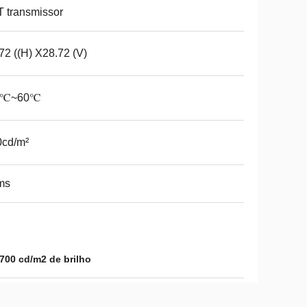
 transmissor
72 ((H) X28.72 (V)
0℃~60℃
0cd/m²
ms
700 cd/m2 de brilho