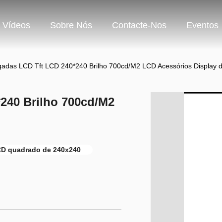
Vídeos
Sobre Nós
Contacte-Nos
Eventos
gadas LCD Tft LCD 240*240 Brilho 700cd/M2 LCD Acessórios Display 
*240 Brilho 700cd/M2
CD quadrado de 240x240