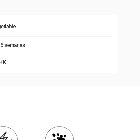
otiable
 5 semanas
5KK