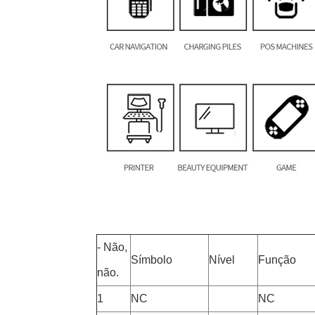
- Não,
Símbolo
Nível
Função
não.
1
NC
NC