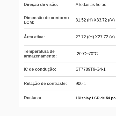
Direção de visão:
A todas as horas
Dimensão de contorno
31.52 (H) X33.72 ((V)
LCM:
Área ativa:
27.72 ((H) X27.72 (V)
Temperatura de
-20°C~70°C
armazenamento:
IC de condução:
ST7789T9-G4-1
Relação de contraste:
900:1
Destacar:
1Display LCD de 54 p