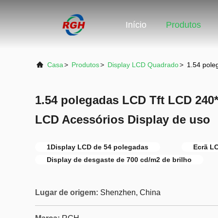
Início
Produtos
Casa
>
Produtos
>
Display LCD Quadrado
>
1.54 pole
1.54 polegadas LCD Tft LCD 240
LCD Acessórios Display de uso
1Display LCD de 54 polegadas
Ecrã L
Display de desgaste de 700 cd/m2 de brilho
Lugar de origem:
Shenzhen, China