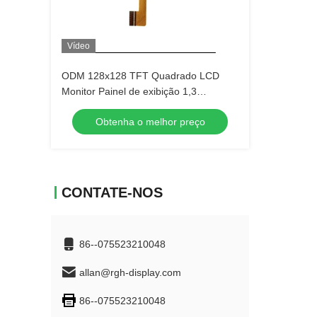
Vídeo
ODM 128x128 TFT Quadrado LCD
Monitor Painel de exibição 1,3
polegadas 700cd/m2
Obtenha o melhor preço
CONTATE-NOS
86--075523210048
allan@rgh-display.com
86--075523210048