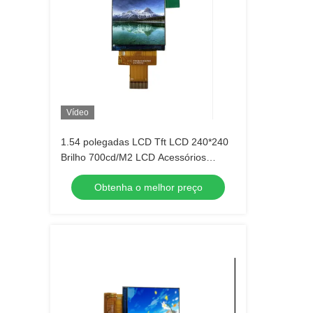
Vídeo
1.54 polegadas LCD Tft LCD 240*240
Brilho 700cd/M2 LCD Acessórios
Display de uso
Obtenha o melhor preço