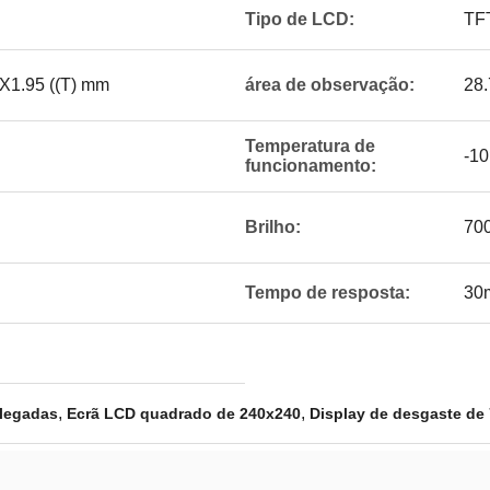
Tipo de LCD:
TFT
 X1.95 ((T) mm
área de observação:
28.
Temperatura de
-1
funcionamento:
Brilho:
70
Tempo de resposta:
30
,
,
olegadas
Ecrã LCD quadrado de 240x240
Display de desgaste de 