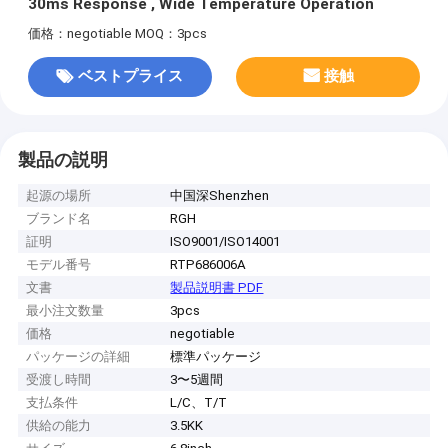
30ms Response , Wide Temperature Operation
価格：negotiable
MOQ：3pcs
ベストプライス
接触
製品の説明
起源の場所
中国深Shenzhen
ブランド名
RGH
証明
ISO9001/ISO14001
モデル番号
RTP686006A
文書
製品説明書 PDF
最小注文数量
3pcs
価格
negotiable
パッケージの詳細
標準パッケージ
受渡し時間
3〜5週間
支払条件
L/C、T/T
供給の能力
3.5KK