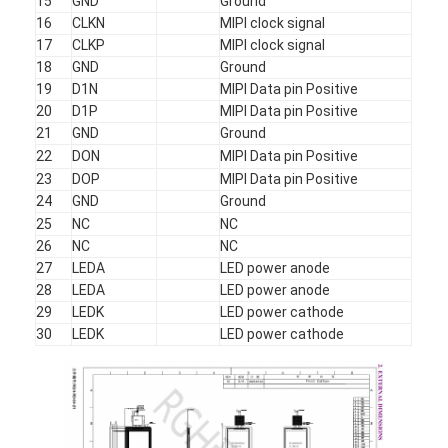
15
GND
Ground
私たちについて
16
CLKN
MIPI clock signal
17
CLKP
MIPI clock signal
工場見学
18
GND
Ground
19
D1N
MIPI Data pin Positive
品質管理
20
D1P
MIPI Data pin Positive
21
GND
Ground
お問い合わせ
22
DON
MIPI Data pin Positive
23
DOP
MIPI Data pin Positive
ニュース
24
GND
Ground
25
NC
NC
事件
26
NC
NC
27
LEDA
LED power anode
引金 を 求め て ください
28
LEDA
LED power anode
29
LEDK
LED power cathode
30
LEDK
LED power cathode
TFT LCD ディスプレイ
表示IPSのTFT LCDの