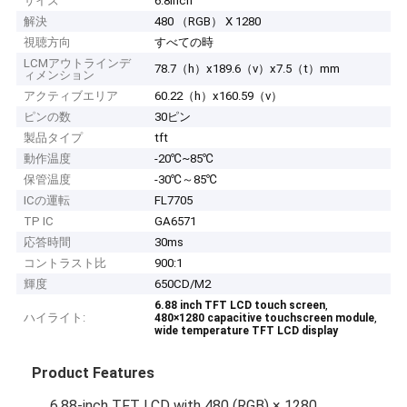
サイズ
6.8inch
解決
480 （RGB） X 1280
視聴方向
すべての時
LCMアウトラインデ
78.7（h）x189.6（v）x7.5（t）mm
ィメンション
アクティブエリア
60.22（h）x160.59（v）
ピンの数
30ピン
製品タイプ
tft
動作温度
-20℃~85℃
保管温度
-30℃～85℃
ICの運転
FL7705
TP IC
GA6571
応答時間
30ms
コントラスト比
900:1
輝度
650CD/M2
,
6.88 inch TFT LCD touch screen
ハイライト:
,
480×1280 capacitive touchscreen module
wide temperature TFT LCD display
Product Features
6.88-inch TFT LCD with 480 (RGB) × 1280