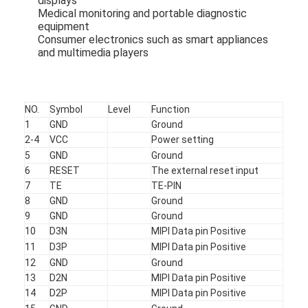
displays
Medical monitoring and portable diagnostic
equipment
Consumer electronics such as smart appliances
and multimedia players
NO.
Symbol
Level
Function
1
GND
Ground
2-4
VCC
Power setting
5
GND
Ground
6
RESET
The external reset input
7
TE
TE-PIN
8
GND
Ground
9
GND
Ground
家へ
10
D3N
MIPI Data pin Positive
11
D3P
MIPI Data pin Positive
製品
12
GND
Ground
13
D2N
MIPI Data pin Positive
ビデオ
14
D2P
MIPI Data pin Positive