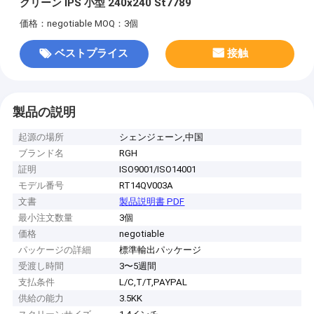
クリーン IPS 小型 240x240 St7789
価格：negotiable
MOQ：3個
ベストプライス
接触
製品の説明
起源の場所
シェンジェーン,中国
ブランド名
RGH
証明
ISO9001/ISO14001
モデル番号
RT14QV003A
文書
製品説明書 PDF
最小注文数量
3個
価格
negotiable
パッケージの詳細
標準輸出パッケージ
受渡し時間
3〜5週間
支払条件
L/C,T/T,PAYPAL
供給の能力
3.5KK