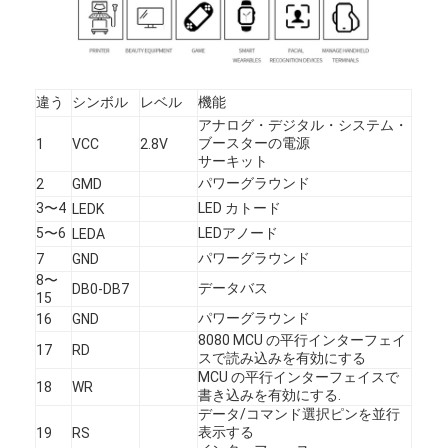
私たちについて
工場見学
違う
シンボル
レベル
機能
品質管理
アナログ・デジタル・システム・
ブースターの電源
1
VCC
2.8V
お問い合わせ
サーキット
パワーグラウンド
2
GMD
ニュース
3〜4
LED カトード
LEDK
5〜6
LEDアノード
LEDA
事件
パワーグラウンド
7
GND
8〜
引金 を 求め て ください
データバス
DB0-DB7
15
パワーグラウンド
16
GND
8080 MCU の平行インターフェイ
17
RD
スで読み込みを有効にする
TFT LCD ディスプレイ
MCU の平行インターフェイスで
18
WR
書き込みを有効にする.
データ/コマンド選択ピンを並行
表示IPSのTFT LCDの
表示する
19
RS