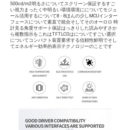
500
cd/
m2
明るさ
について
スクリーン
保証する
すご
い
視力
まったく
中
明るい
環境
環境に
について
モジュ
ール
活用する
について
8 - 8
ほんの少し
MCU
インター
フェース
について
素直で
統合
そして
その
オーロロ 時
計
見る
角度
サポート
保証
はっきりした
読みやすさ
か
ら
複数
指示を
これは
TFT
LCD
は
について
すごい
選択
について
コンパクト
装置
要求する
信頼性
鮮明で
そし
て
エネルギー
効率的
表示
テクノロジーのことです