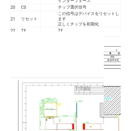
インターフェース
スクウェアLCDディスプレイ
チップ選択信号
20
CS
この信号はデバイスをリセットし
円形液晶ディスプレイ
リセット
ます.
21
正しくチップを初期化
EインクEpaperの表示
22
TE
TE
パワーグラウンド
23
GND
TFT液晶容量タッチスクリーン
I/Oシステムの電源
24
IOVCC
1.8V
TFT LCD レジスティブタッチスクリーン
PMoled ディスプレイ
TF TFT LCD ディスプレイ
RF TFT LCD ディスプレイ
産業LCDのモニター
小型TFTディスプレイ