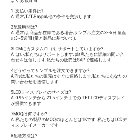
よくある質問
1: 支払い条件は?
A: 通常,T/T,Paypal,他の条件を交渉します.
2配達時間は?
A: 通常は,商品が在庫である場合,サンプル注文の3~5日,量産
の3~5週間 (量と製品に基づいて).
3LCMにカスタムロゴを サポートしていますか?
A: はい,私たちはサポートします, pls私たちに詳細の問い合
わせを送信します,私たちの販売はSAPで連絡します.
4どうやってサンプルを注文できますか?
A:Plsは,私たちの販売はすぐに連絡します,私たちにあなたの
問い合わせを送信します.
5LCDディスプレイのサイズは?
A: 0.96インチから 21.5インチまでの TFT LCDディスプレイ
が提供できます
7MOQは何ですか?
A: 私たちの製品のMOQのほとんどは1Kです. 私たちはLCDデ
ィスプレイメーカーです.
8配送方法は?