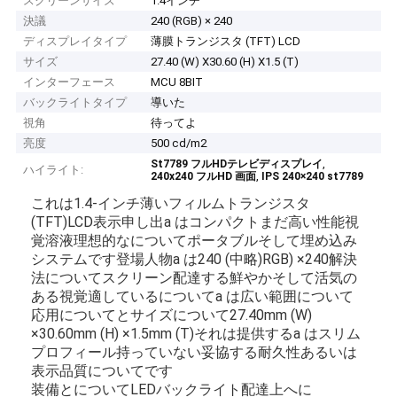
スクリーンサイズ
1.4インチ
決議
240 (RGB) × 240
ディスプレイタイプ
薄膜トランジスタ (TFT) LCD
サイズ
27.40 (W) X30.60 (H) X1.5 (T)
インターフェース
MCU 8BIT
バックライトタイプ
導いた
視角
待ってよ
亮度
500 cd/m2
,
St7789 フルHDテレビディスプレイ
ハイライト:
,
240x240 フルHD 画面
IPS 240×240 st7789
これは
1.4-
インチ
薄い
フィルム
トランジスタ
(
TFT)
LCD
表示
申し出
a は
コンパクト
まだ
高い
性能
視
覚
溶液
理想的な
について
ポータブル
そして
埋め込み
システムです
登場人物
a は
240 (中略)
RGB) ×
240
解決
法
について
スクリーン
配達する
鮮やか
そして
活気の
ある
視覚
適している
について
a は
広い
範囲
について
応用について
と
サイズ
について
27.40
mm (
W)
×
30.60
mm (
H) ×
1.5
mm (
T)
それは
提供する
a は
スリム
プロフィール
持っていない
妥協する
耐久性
あるいは
表示
品質についてです
装備
と
について
LED
バックライト
配達
上へ
に