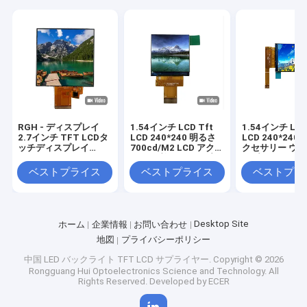
RGH - ディスプレイ
1.54インチ LCD Tft
1.54インチ LCD
2.7インチ TFT LCDタ
LCD 240*240 明るさ
LCD 240*240 
ッチディスプレイ
700cd/M2 LCD アクセ
クセサリー ウ
ST7365P3-G5 ドライ
サリー 着用ディスプレ
スプレイ
ビングIC
イ
ベストプライス
ベストプライス
ベストプラ
Desktop Site
ホーム
企業情報
お問い合わせ
地図
プライバシーポリシー
中国 LED バックライト TFT LCD サプライヤー.
Copyright © 2026
Rongguang Hui Optoelectronics Science and Technology. All
Rights Reserved. Developed by
ECER