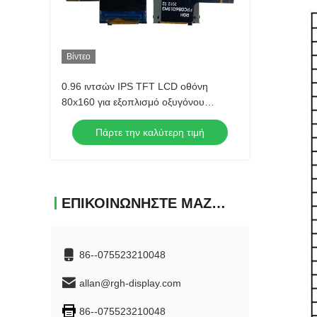
Βίντεο
0.96 ιντσών IPS TFT LCD οθόνη
80x160 για εξοπλισμό οξυγόνου
αίματος
Πάρτε την καλύτερη τιμή
ΕΠΙΚΟΙΝΩΝΉΣΤΕ ΜΑΖΊ ΜΑΣ
86--075523210048
allan@rgh-display.com
86--075523210048