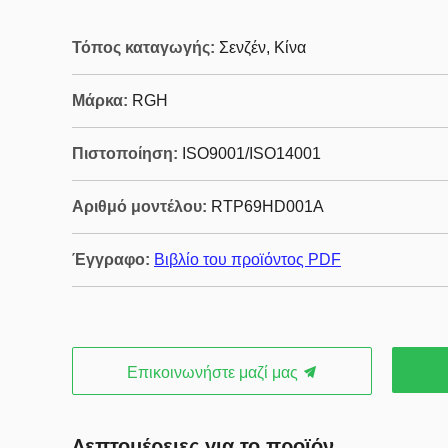
Τόπος καταγωγής:
Σενζέν, Κίνα
Μάρκα:
RGH
Πιστοποίηση:
ISO9001/ISO14001
Αριθμό μοντέλου:
RTP69HD001Α
Έγγραφο:
Βιβλίο του προϊόντος PDF
Επικοινωνήστε μαζί μας
Λεπτομέρειες για το προϊόν