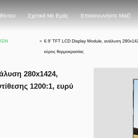
Βίντεο
Σχετικά Με Εμάς
Επικοινωνήστε Μαζί
Μας
ΙΚΏΝ
>
6.9' TFT LCD Display Module, ανάλυση 280x142
εύρος θερμοκρασίας
νάλυση 280x1424,
τίθεσης 1200:1, ευρύ