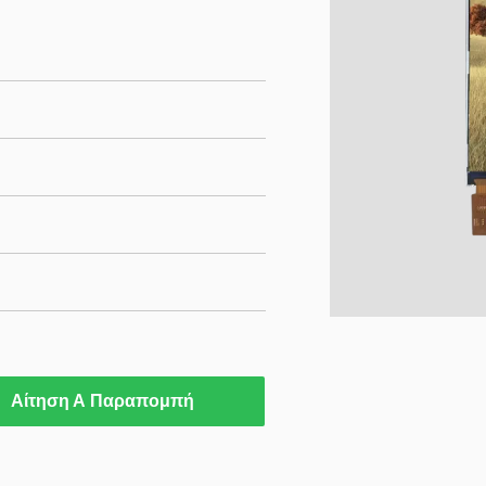
Αίτηση Α Παραπομπή