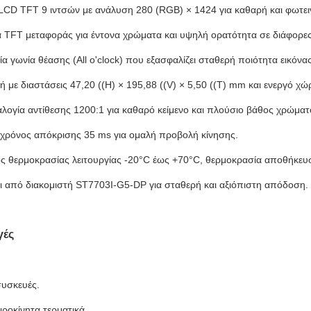
CD TFT 9 ιντσών με ανάλυση 280 (RGB) × 1424 για καθαρή και φωτειν
α TFT μεταφοράς για έντονα χρώματα και υψηλή ορατότητα σε διάφορε
α γωνία θέασης (All o'clock) που εξασφαλίζει σταθερή ποιότητα εικόνας
 με διαστάσεις 47,20 ((H) × 195,88 ((V) × 5,50 ((T) mm και ενεργό χώ
λογία αντίθεσης 1200:1 για καθαρό κείμενο και πλούσιο βάθος χρώματ
χρόνος απόκρισης 35 ms για ομαλή προβολή κίνησης.
ς θερμοκρασίας λειτουργίας -20°C έως +70°C, θερμοκρασία αποθήκευ
αι από διακομιστή ST7703I-G5-DP για σταθερή και αξιόπιστη απόδοση.
γές
υσκευές.
ιροκίνητα τερματικά.