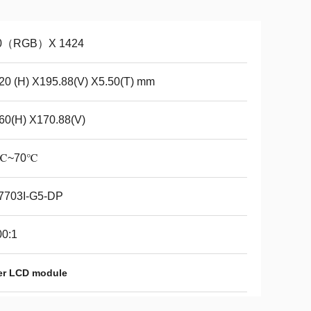
0（RGB）X 1424
20 (H) X195.88(V) X5.50(T) mm
60(H) X170.88(V)
℃~70℃
7703I-G5-DP
00:1
er LCD module