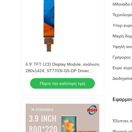
6Μονάδα L
Τεχνολογί
Υπερ-ευρεί
Μικρή δομή
Υψηλή ανα
Γρήγορος 
6.9' TFT LCD Display Module, ανάλυση
Ευρύ εύρο
280x1424, ST7703I-G5-DP Driver,
υψηλής αντίθεσης 1200:1, ευρύ εύρος
Διοδηγείτ
Πάρτε την καλύτερη τιμή
θερμοκρασίας
Εφαρμο
Έξυπνες σ
Φορητά χε