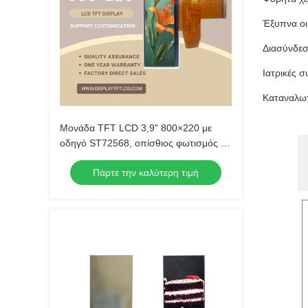
Έξυπνα οι
Διασύνδεσ
Ιατρικές 
Καταναλωτ
Μονάδα TFT LCD 3,9" 800×220 με
οδηγό ST72568, οπίσθιος φωτισμός 10
LED, προσαρμόσιμο κάλυμμα γυαλιού
Πάρτε την καλύτερη τιμή