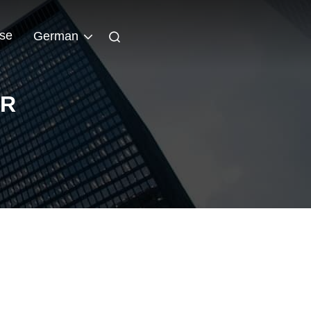
sse
German
OR