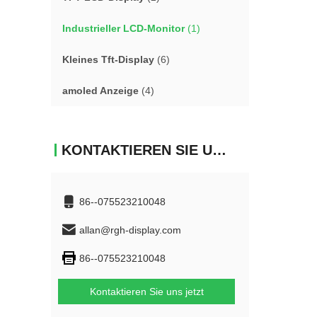
Industrieller LCD-Monitor
(1)
Kleines Tft-Display
(6)
amoled Anzeige
(4)
KONTAKTIEREN SIE UNS
86--075523210048
allan@rgh-display.com
86--075523210048
Kontaktieren Sie uns jetzt