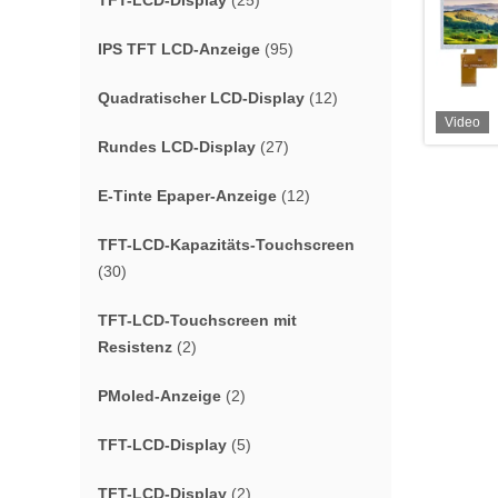
TFT-LCD-Display
(25)
IPS TFT LCD-Anzeige
(95)
Quadratischer LCD-Display
(12)
Video
Rundes LCD-Display
(27)
E-Tinte Epaper-Anzeige
(12)
TFT-LCD-Kapazitäts-Touchscreen
(30)
TFT-LCD-Touchscreen mit
Resistenz
(2)
PMoled-Anzeige
(2)
TFT-LCD-Display
(5)
TFT-LCD-Display
(2)