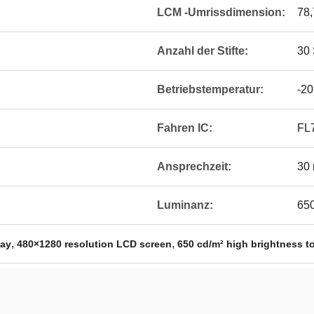
LCM -Umrissdimension:
78,
Anzahl der Stifte:
30 
Betriebstemperatur:
-2
Fahren IC:
FL
Ansprechzeit:
30
Luminanz:
65
,
,
lay
480×1280 resolution LCD screen
650 cd/m² high brightness 