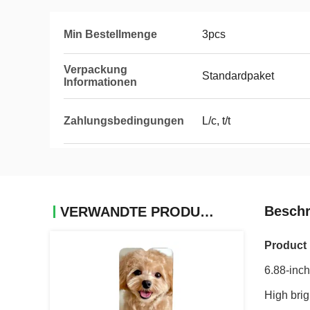
Min Bestellmenge
3pcs
Verpackung
Standardpaket
Informationen
Zahlungsbedingungen
L/c, t/t
Beschr
VERWANDTE PRODUKTE
Product 
6.88-inch
High brig