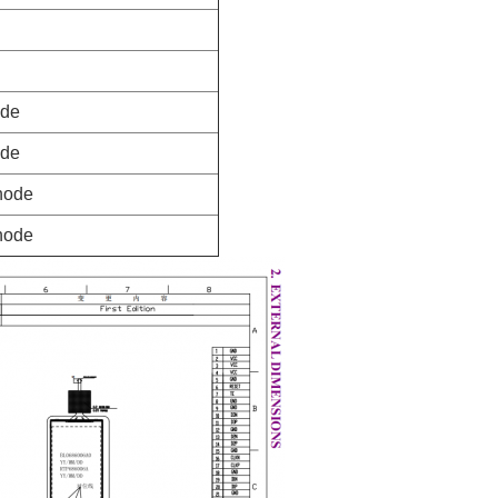
ode
ode
hode
hode