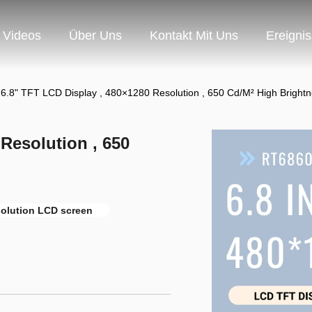
Videos
Über Uns
Kontakt Mit Uns
Ereigni
6.8" TFT LCD Display , 480×1280 Resolution , 650 Cd/M² High Bright
Resolution , 650
solution LCD screen