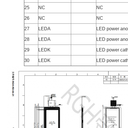
25
NC
NC
26
NC
NC
27
LEDA
LED power an
28
LEDA
LED power an
29
LEDK
LED power cat
30
LEDK
LED power cat