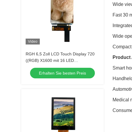
Wide view
Fast 30 m
Integrate
Wide ope
Video
Compact o
RGH 6,5 Zoll LCD Touch Display 720
Product 
((RGB) X1600 mit 16 LED
Hinterlichtern
Smart ho
Erhalten Sie besten Preis
Handheld
Automotiv
Medical 
Consumer