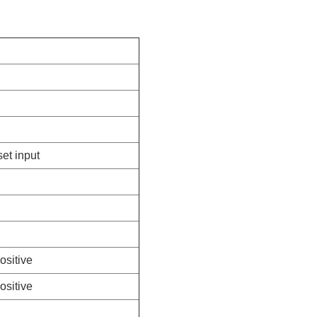
et input
ositive
ositive