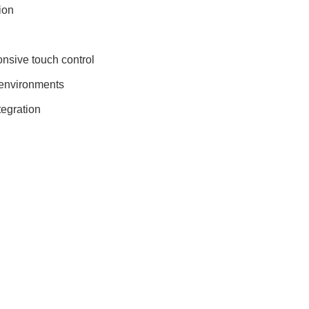
ion
onsive touch control
 environments
tegration