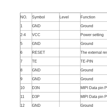
NO.
Symbol
Level
Function
1
GND
Ground
2-4
VCC
Power setting
5
GND
Ground
6
RESET
The external res
7
TE
TE-PIN
8
GND
Ground
9
GND
Ground
10
D3N
MIPI Data pin P
11
D3P
MIPI Data pin P
12
GND
Ground