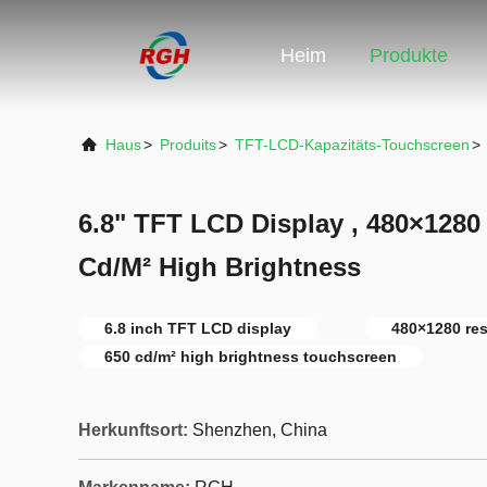
Heim
Produkte
Haus
>
Produits
>
TFT-LCD-Kapazitäts-Touchscreen
>
6.8" TFT LCD Display , 480×1280 
Cd/M² High Brightness
6.8 inch TFT LCD display
480×1280 re
650 cd/m² high brightness touchscreen
Herkunftsort:
Shenzhen, China