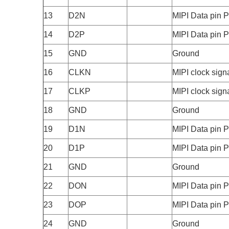
13
D2N
MIPI Data pin P
14
D2P
MIPI Data pin P
15
GND
Ground
16
CLKN
MIPI clock sign
17
CLKP
MIPI clock sign
18
GND
Ground
19
D1N
MIPI Data pin P
20
D1P
MIPI Data pin P
21
GND
Ground
22
DON
MIPI Data pin P
23
DOP
MIPI Data pin P
24
GND
Ground