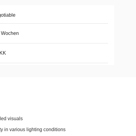
otiable
5 Wochen
5KK
led visuals
ty in various lighting conditions