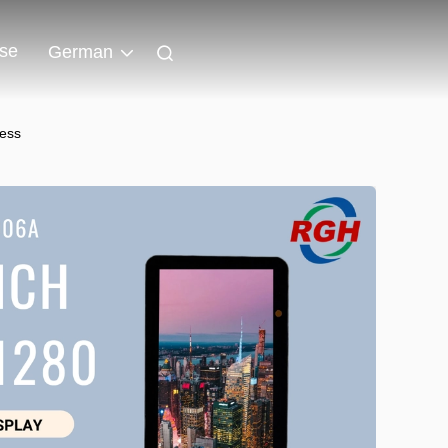
sse
German
ness