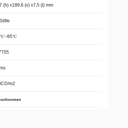
7 (h) x189.6 (v) x7,5 (t) mm
Stifte
0℃~85℃
7705
 ms
0CD/m2
touchscreen