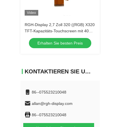
Video
RGH-Display 2,7 Zoll 320 ((RGB) X320
TFT-Kapazitäts-Touchscreen mit 40
Pins
Erhalten Sie besten Preis
KONTAKTIEREN SIE UNS
86--075523210048
allan@rgh-display.com
86--075523210048