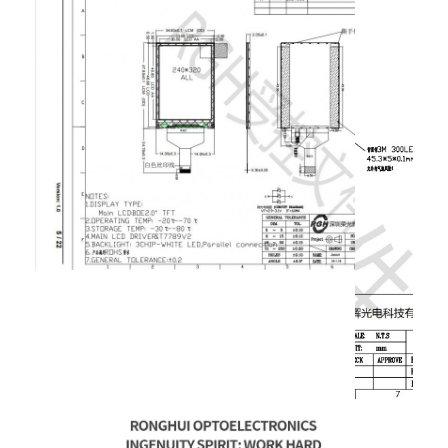
Quadratischer LCD-Display
Rundes LCD-Display
E-Tinte Epaper-Anzeige
TFT-LCD-Kapazitäts-Touchscreen
TFT-LCD-Touchscreen mit Resistenz
PMoled-Anzeige
TFT-LCD-Display
TFT-LCD-Display
Industrieller LCD-Monitor
Kleines Tft-Display