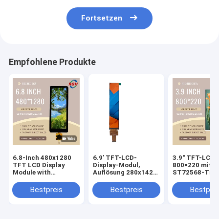
Fortsetzen
Empfohlene Produkte
6.8-Inch 480x1280
6.9' TFT-LCD-
3.9" TFT-LCD
TFT LCD Display
Display-Modul,
800×220 mit
Module with
Auflösung 280x1424,
ST72568-Treib
Capacitive Touch
ST7703I-G5-DP-
10-LED-
Panel , FL7705 Driver
Treiber, hoher
Hintergrundbe
Bestpreis
Bestpreis
Bestprei
, Wide Temperature
Kontrast 1200:1,
anpassbare
Range
breiter
Abdeckungsgl
Temperaturbereich