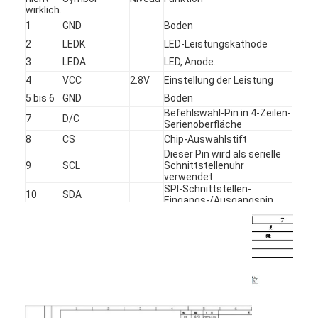
wirklich.
Über uns
1
GND
Boden
2
LEDK
LED-Leistungskathode
Werksbesichtigung
3
LEDA
LED, Anode.
Qualitätskontrolle
4
VCC
2.8V
Einstellung der Leistung
5 bis 6
GND
Boden
Kontakt mit uns
Befehlswahl-Pin in 4-Zeilen-
7
D/C
Serienoberfläche
Nachrichten
8
CS
Chip-Auswahlstift
Dieser Pin wird als serielle
9
SCL
Schnittstellenuhr
Fälle
verwendet
SPl-Schnittstellen-
10
SDA
Eingangs-/Ausgangspin.
Bitte um ein Angebot
Setzen Sie das Signal
11
Zurücksetzen
zurück.
12
GND
Boden
TFT-LCD-Display
IPS TFT LCD-Anzeige