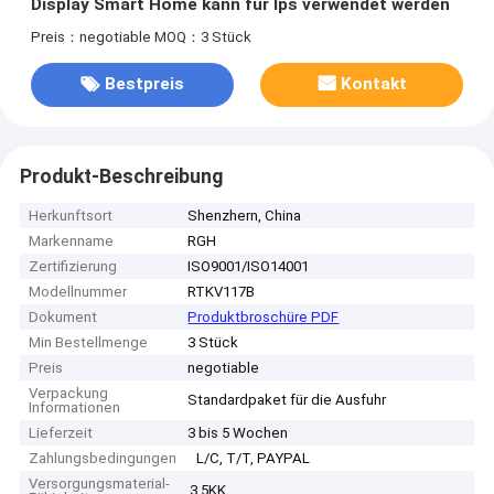
Display Smart Home kann für Ips verwendet werden
Preis：negotiable
MOQ：3 Stück
Bestpreis
Kontakt
Produkt-Beschreibung
Herkunftsort
Shenzhern, China
Markenname
RGH
Zertifizierung
ISO9001/ISO14001
Modellnummer
RTKV117B
Dokument
Produktbroschüre PDF
Min Bestellmenge
3 Stück
Preis
negotiable
Verpackung
Standardpaket für die Ausfuhr
Informationen
Lieferzeit
3 bis 5 Wochen
Zahlungsbedingungen
L/C, T/T, PAYPAL
Versorgungsmaterial-
3.5KK