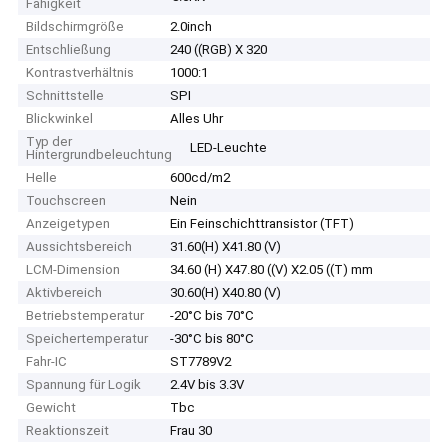
Fähigkeit
Bildschirmgröße
2.0inch
Entschließung
240 ((RGB) X 320
Kontrastverhältnis
1000:1
Schnittstelle
SPI
Blickwinkel
Alles Uhr
Typ der
LED-Leuchte
Hintergrundbeleuchtung
Helle
600cd/m2
Touchscreen
Nein
Anzeigetypen
Ein Feinschichttransistor (TFT)
Aussichtsbereich
31.60(H) X41.80 (V)
LCM-Dimension
34.60 (H) X47.80 ((V) X2.05 ((T) mm
Aktivbereich
30.60(H) X40.80 (V)
Betriebstemperatur
-20°C bis 70°C
Speichertemperatur
-30°C bis 80°C
Fahr-IC
ST7789V2
Spannung für Logik
2.4V bis 3.3V
Gewicht
Tbc
Reaktionszeit
Frau 30