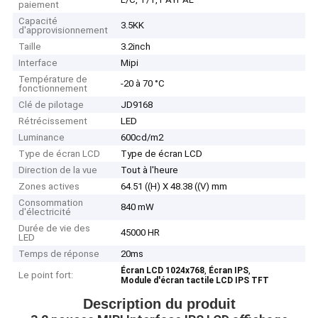
paiement
Capacité
3.5KK
d'approvisionnement
Taille
3.2inch
Interface
Mipi
Température de
-20 à 70 °C
fonctionnement
Clé de pilotage
JD9168
Rétrécissement
LED
Luminance
600cd/m2
Type de écran LCD
Type de écran LCD
Direction de la vue
Tout à l'heure
Zones actives
64.51 ((H) X 48.38 ((V) mm
Consommation
840 mW
d'électricité
Durée de vie des
45000 HR
LED
Temps de réponse
20ms
,
,
Écran LCD 1024x768
Écran IPS
Le point fort:
Module d'écran tactile LCD IPS TFT
Description du produit