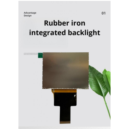
À propos de nous
Visite de l'usine
Contrôle de qualité
Nous contacter
Nouvelles
Les affaires
Demandez un devis
Affichage LCD TFT
IPS d'affichage de TFT LCD