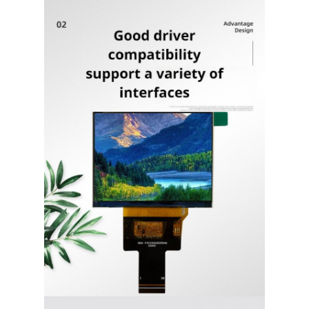
affichage LCD carré
Affichage LCD circulaire
affichage d'Epaper d'E-encre
Écran tactile LCD capacitif TFT
Écran tactile résistif LCD TFT
Affichage PMoled
Affichage LCD TF TFT
Affichage LCD TFT RF
Moniteur industriel d'affichage à cristaux liquides
Écran Tft de petite taille