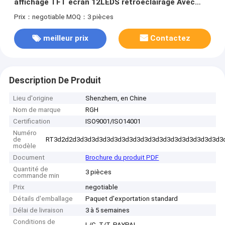
affichage TFT écran 12LEDS rétroéclairage Avec
500cd/M2 luminance
Prix：negotiable
MOQ：3 pièces
meilleur prix
Contactez
Description De Produit
Lieu d'origine
Shenzhern, en Chine
Nom de marque
RGH
Certification
ISO9001/ISO14001
Numéro
de
RT3d2d2d3d3d3d3d3d3d3d3d3d3d3d3d3d3d3d3d3d3d3d3
modèle
Document
Brochure du produit PDF
Quantité de
3 pièces
commande min
Prix
negotiable
Détails d'emballage
Paquet d'exportation standard
Délai de livraison
3 à 5 semaines
Conditions de
L/C, T/T, PAYPAL