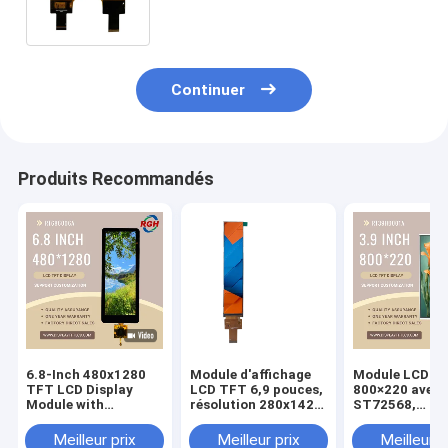
500cd/M2 luminance
Continuer
Produits Recommandés
6.8-Inch 480x1280
Module d'affichage
Module LCD TF
TFT LCD Display
LCD TFT 6,9 pouces,
800×220 avec p
Module with
résolution 280x1424,
ST72568,
Capacitive Touch
pilote ST7703I-G5-
rétroéclairage
Panel , FL7705 Driver
DP, contraste élevé
LED, verre de
Meilleur prix
Meilleur prix
Meilleur p